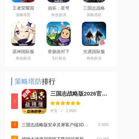
王者荣耀国
崩坏：星穹
三国志战略
际服下载
铁道官方手
版安卓灵犀
策略塔防
角色扮演
策略塔防
2026官方手
游下载安卓
客户端3D最
机版
最新版
新版
（Honor of
Kings）
原神国际服
香肠派对下
光遇国际服
(Genshin
载2026最新
安卓最新版
角色扮演
飞行射击
角色扮演
Impact)下载
版
最新版
策略塔防
排行
三国志战略版2026官方最新版v2079.1684安卓版
1
中文 / 2.50G
三国志战略版安卓灵犀客户端3D最新版v2079.1684官方最新安卓版
2
2.50G