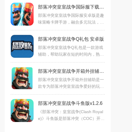
部落冲突皇室战争国际服下载安卓版v28.1.1安卓版
部落冲突皇室战争国际服安卓版是趣
味策略卡牌手游，融合多元玩法，实
时对战节奏轻快（3分钟一局）。可
收集升级士兵、法术等卡牌，自由组
部落冲突皇室战争Q礼包 安卓版
合卡组，摧毁皇家塔赢宝箱
部落冲突皇室战争Q礼包是一款游戏
辅助，帮助玩家在短的时间内，熟悉
这个游戏。还提供了免费激活码哦！
最后还为玩家提供限时折扣优惠活
部落冲突皇室战争开箱外挂辅助v1.0.9
动，现在登录注册的玩家可以
部落冲突皇室战争开箱外挂辅助是一
款专为部落冲突皇室战争爱好的玩家
准备的游戏辅助软件，部落冲突皇室
战争开箱外挂辅助可以帮你在免费刷
部落冲突皇室战争斗鱼版v1.2.6
宝箱，开宝箱，非常方便
《部落冲突：皇室战争(Clash Royal
e)》斗鱼版是部落冲突（COC）开发
商Supercell的一款全新热门策略卡牌