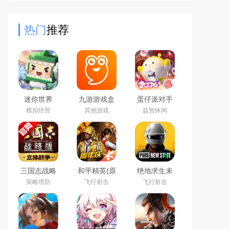
对战游戏，全新策略玩法，精美的游
戏画风，玩家控制各种卡
热门
推荐
迷你世界
九游游戏盒
蛋仔派对手
2026最新官
子app2026
游(元气零食
模拟经营
其他游戏
益智休闲
方版
最新版
季)下载官方
正版
三国志战略
和平精英(原
绝地求生未
版2026官方
刺激战场)官
来之役手游
策略塔防
飞行射击
飞行射击
最新版
方最新版
国际服下载
正版