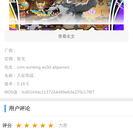
查看全文
厂商：
玩家可以体验多种玩法
官网：
暂无
包名：
com.sunking.as3d.aligames
名称：
人征塔战
版本：
0.16.5
MD5值：
fcd0143dc2137244488e63e270c17f87
用户评论
★
★
★
★
★
评分
力荐
玩家还可以不断升塔防建筑，提升防御力