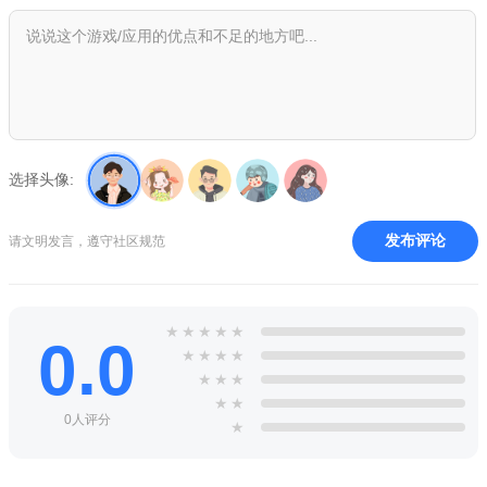
选择头像:
游戏内容
发布评论
请文明发言，遵守社区规范
奇幻战场与多维敌人：以魔幻世界为背景，打造森林、荒
漠、要塞等差异化关卡场景，每个章节含4-5个常规关卡与1个
★
★
★
★
★
0.0
BOSS关卡，难度阶梯式提升。敌人以兽人为主，涵盖近战冲锋
★
★
★
★
的斧兵、远程投射的弓箭手、高防御的重甲兵，BOSS级敌人如
★
★
★
巨锤兽人还具备范围攻击技能，需针对性布局防御。
★
★
0人评分
★
人塔养成双体系：英雄系统提供多角色选择，每个英雄配备8
个装备槽与魔石、装扮等养成线，装备按品级划分，可通过关卡