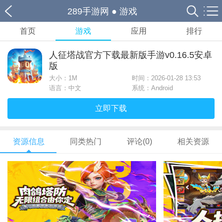
289手游网
●
游戏
首页
游戏
应用
排行
人征塔战官方下载最新版手游v0.16.5安卓
版
大小：
1M
时间：2026-01-28 13:53
语言：中文
系统：Android
立即下载
资源信息
同类热门
评论(0)
相关资源