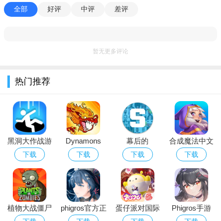
掉落升级强化。塔防建筑共19种，包含寒冰塔（减速控场）、毒
全部
好评
中评
差评
雾塔（持续伤害）、弩炮塔（单体高伤）等，最高可升至红品，
单局最多上阵6个，槽位随进度解锁。
暂无更多评论
家园与福利生态：家园系统作为局外养成核心，升级粮仓、
工坊等建筑可稳定产出金币、材料，解锁离线收益功能，即使离
热门推荐
线也能积累资源。福利体系涵盖新手礼包、日常任务与活动奖
励，通关章节可解锁无尽模式、首领挑战等玩法，零氪玩家也能
通过资源积累解锁核心内容。
黑洞大作战游
Dynamons
幕后的
合成魔法中文
戏下载中文版
World下载
Nextbots沙盒
版
下载
下载
下载
下载
2026最新版
游戏安卓最新
版本
植物大战僵尸
phigros官方正
蛋仔派对国际
Phigros手游
经典版下载安
版下载2026最
服Eggy Party
官方下载最新