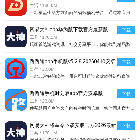
生活
/
186.0M
游戏亮点
一款覆盖生活方方面面的省钱福利平台。通过本应用您可以在线领取多种消费红包，只要完成在平台上消费就能获取相应的福利红包。平台可消费渠道非常多，比如加油充电、缴纳话费电费、购买火车票
MOBA操作与塔防的创新融合：突破传统塔防“只建塔不操
作”的局限，将MOBA的走A、技能释放机制融入塔防，英雄可精
网易大神app华为版下载官方最新版
下载
准追击残血、规避技能，配合塔防建筑形成动态攻防，操作爽感
v4.15.0华为版
工具
/
178.1M
玩家首选游戏资讯、社交分享平台，你能找到精品游戏资源，可以与其他玩家交流游戏技巧，还可以向大神学习经验，游戏成长材料、定制礼包每日领，游戏进阶快人一步，独家定制游戏
与策略深度兼具。同屏敌人数量庞大，AOE技能清场时“割草
感”十足，解压效果显著。
路路通app手机版v5.2.8.20260410安卓
下载
轻量化体验适配碎片化需求：单手竖屏设计适配通勤、睡前
版
出行
/
23.0M
等场景，10分钟左右即可完成一局战斗，教程关卡循序渐进，新
一款非常好的软件，用户可以通过这款软件进行查询列车时刻站点，支持多功能搜索，功能强大，还可以在上面查询余票，这款软件安全无广告，可以说是一款非常好的软件，并且结果是非常准确的，感兴
手能快速掌握核心操作。养成线较浅，资源获取途径多元，无需
大量肝氪也能体验完整内容，零氪玩家友好度高。
路路通手机时刻表app官方安卓版
下载
v5.2.8.20260410安卓版
工具
/
23.0M
随机元素带来高复玩价值：Roguelike词条与19种塔防建筑的
件帮助用户查询火车的各种时间信息，实时同步官方行车数据，及时的提供车辆数据，确保用户正常使用，提供便捷的充值通道和专用的抢票通道，出票速度快，付款及出票，极速抢票，各种
组合搭配，让每局战斗的流派构建都充满变数，即使重复关卡也
能玩出不同策略。定期更新的活动模式与无尽挑战的排名机制，
网易大神将军令下载安装官方2026最新
下载
进一步激发玩家探索最优搭配的热情，避免玩法单调。
版v4.15.0安卓版
工具
/
178.1M