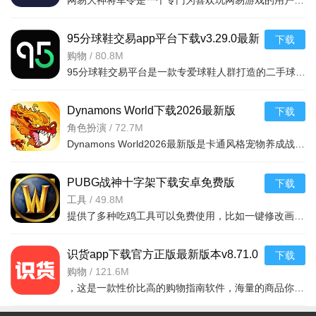
网易大神将军令是一个专门为喜欢玩网易游戏的用户打造的手机应用工具，为用户提供了最丰富的功能，里面能够为用户提供游戏攻略，游戏工具，游戏账户交易，改密码，升级服务等等，让广大的网易玩家能够放心的去玩游戏
95分球鞋交易app平台下载v3.29.0最新
下载
版
购物
/
80.8M
95分球鞋交易平台是一款专爱球鞋人群打造的二手球鞋交易平台，超多大牌保真的球鞋和潮流服饰。非常多的潮流达人的购物专场。平台不仅有着平台的专业鉴定，而且还有各种保障机制让用户们对交易更加满意。有需要的朋
Dynamons World下载2026最新版
下载
v1.12.62 安卓版
角色扮演
/
72.7M
Dynamons World2026最新版是卡通风格宠物养成战斗RPG手游，可免费获取皮卡丘、裂空座等神兽。玩法类似精灵宝可梦，能捕捉训练宝可梦，需考虑属性相克策略。支持实时PVP对战、世界BOSS超
PUBG战神十字架下载安卓免费版
下载
v7.68.0安卓免费版
工具
/
49.8M
提供了多种吃鸡工具可以免费使用，比如一键修改画质，调节游戏的各种参数，还可以提供一些其他实用功能，比如快速清理手机内存、手机加速等，优化手机性能，提供更流畅的游戏体验，
识货app下载官方正版最新版本v8.71.0
下载
安卓版
购物
/
121.6M
，这是一款性价比高的购物指南软件，海量的商品你都是可以选择的，用户可以看到很多的优惠的商品内容，各种正版资源可以在这里下载，由识货专业鉴别功能帮助你甄别，十分专业安全，需