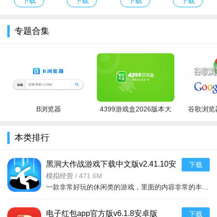
下载
下载
下载
下载
游戏玩法
装免费
新版安卓版
下载官方最新
版本
单手操作的人塔协同：采用竖屏设计，通过单手指控摇杆实
版
专题合集
现英雄走位，英雄自动攻击，支持移动射击（走A）与技能释
放，如火焰冲击波清场集群敌人。同时消耗建筑值在高台、地面
布置炮塔与陷阱，需在怪物波次间隙快速调整布局，形成“英雄突
进+塔防兜底”的双线输出模式。
Roguelike词条策略：单局战斗中击败带宝箱的怪物可获取随
B浏览器
4399游戏盒2026版本大
谷歌浏览器
机强化词条，如“攻击提升20%”“塔防范围扩大”等，需结合当前流
全
派选择适配词条。可搭配出全屏AOE流（高伤塔+范围词条）、
本类排行
控场消耗流（减速塔+持续伤害词条）等战术，应对不同怪物类
型灵活调整策略。
黑洞大作战游戏下载中文版v2.41.10安
下载
多元模式挑战：主线剧情外，第二章解锁极限防守、英雄之
卓版
模拟经营
/
471.6M
路等试炼玩法，第四章开放组队求生之路与活动模式。无尽模式
一款非常好玩的休闲类的游戏，里面的内容非常的丰富，你还可以看到很多不同的竞技战斗等等，吃掉对手，绝地求生，开个坑，发展靠吞。大坑吞小坑，生存靠努力。作为一个黑洞，你可以吞噬一
作为核心长线玩法，可获取稀有养成材料，首领挑战则需集中火
力攻坚高血量BOSS，考验人塔搭配的极限强度。
电子红包app官方版v6.1.8安卓版
下载