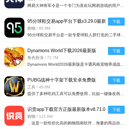
网易大神将军令是一个专门为喜欢玩网易游戏的用户打造的手机应用工具，为用户提供了最丰富的功能，里面能够为用户提供游戏攻略，游戏工具，游戏账户交易，改密码，升级服务等等，让广大的网易玩家能够放心的去玩游戏
95分球鞋交易app平台下载v3.29.0最新
下载
版
购物
/
80.8M
95分球鞋交易平台是一款专爱球鞋人群打造的二手球鞋交易平台，超多大牌保真的球鞋和潮流服饰。非常多的潮流达人的购物专场。平台不仅有着平台的专业鉴定，而且还有各种保障机制让用户们对交易更加满意。有需要的朋
Dynamons World下载2026最新版
下载
v1.12.62 安卓版
角色扮演
/
72.7M
Dynamons World2026最新版是卡通风格宠物养成战斗RPG手游，可免费获取皮卡丘、裂空座等神兽。玩法类似精灵宝可梦，能捕捉训练宝可梦，需考虑属性相克策略。支持实时PVP对战、世界BOSS超
PUBG战神十字架下载安卓免费版
下载
v7.68.0安卓免费版
工具
/
49.8M
提供了多种吃鸡工具可以免费使用，比如一键修改画质，调节游戏的各种参数，还可以提供一些其他实用功能，比如快速清理手机内存、手机加速等，优化手机性能，提供更流畅的游戏体验，
识货app下载官方正版最新版本v8.71.0
下载
安卓版
购物
/
121.6M
，这是一款性价比高的购物指南软件，海量的商品你都是可以选择的，用户可以看到很多的优惠的商品内容，各种正版资源可以在这里下载，由识货专业鉴别功能帮助你甄别，十分专业安全，需