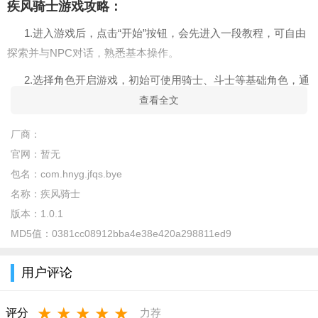
疾风骑士游戏攻略：
1.进入游戏后，点击“开始”按钮，会先进入一段教程，可自由
探索并与NPC对话，熟悉基本操作。
2.选择角色开启游戏，初始可使用骑士、斗士等基础角色，通
过击败小怪获取资源。
查看全文
3.利用游戏内的商店购买物品，传送门可实现快速移动，提升
厂商：
探索效率。
官网：
暂无
4.核心成长路径：不断提升自身强度，获取强大技能和装备，
包名：
com.hnyg.jfqs.bye
应对更难的挑战。
名称：
疾风骑士
版本：
1.0.1
5.在主界面点击“商店”，商店中所有角色均可使用钻石购买，
MD5值：
0381cc08912bba4e38e420a298811ed9
不同角色价格不同，当拥有足够钻石时，点击对应角色即可购买
解锁。
用户评论
疾风骑士游戏内容：
★
★
★
★
★
1.职业与角色：包含骑士、斗士、杀戮者、神枪手、魔道士、
评分
力荐