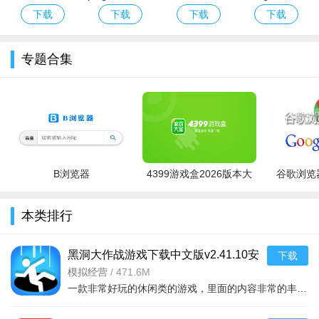
3.职业选择、技能搭配、装备培养等方面均有较高自由度，玩
经典版下载安
版下载2026最
服Eggy Party
官方下载最新
下载
下载
下载
下载
装免费
新版安卓版
下载官方最新
版本
家能自主规划游戏进程，打造独特的战斗风格。
版
专题合集
4.支持组队挑战和成就分享，增强玩家间的互动，提升游戏的
趣味性和粘性。
B浏览器
4399游戏盒2026版本大
谷歌浏览器
全
本类排行
黑洞大作战游戏下载中文版v2.41.10安
下载
疾风骑士游戏亮点：
卓版
模拟经营
/
471.6M
一款非常好玩的休闲类的游戏，里面的内容非常的丰富，你还可以看到很多不同的竞技战斗等等，吃掉对手，绝地求生，开个坑，发展靠吞。大坑吞小坑，生存靠努力。作为一个黑洞，你可以吞噬一
1.每一次冒险的地图和敌人布局都不同，避免玩法单调，保持
游戏新鲜感。