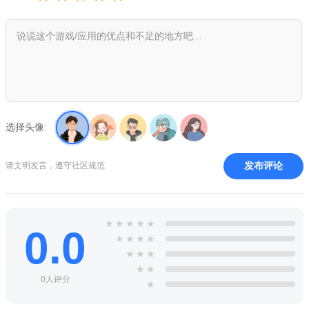
流浪佣兵、猎人、浪人、狼人等多种职业角色，各角色有独特定
位与战斗风格。
2.战斗系统：采用无锁定连招战斗系统，强调操作手感与技能
衔接，玩家可通过连招组合展现战斗技巧。
3.副本与挑战：设有丰富的剧情副本、秘境挑战和Boss战，
玩家需在其中击败魔物、获取奖励，推动游戏进程。
选择头像:
发布评论
请文明发言，遵守社区规范
★
★
★
★
★
0.0
★
★
★
★
★
★
★
★
★
0人评分
★
疾风骑士游戏特色：