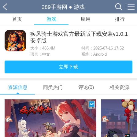
289手游网
●
游戏
首页
游戏
应用
排行
疾风骑士游戏官方最新版下载安装v1.0.1
安卓版
大小：
466.4M
时间：2025-07-16 17:52
语言：中文
系统：Android
立即下载
资源信息
同类热门
评论(0)
相关资源