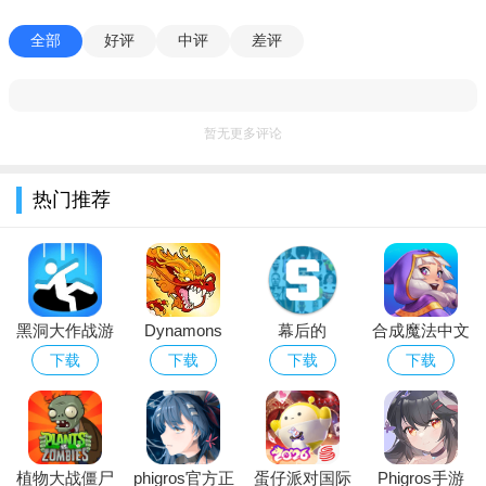
1.打破传统锁定模式，玩家可自由施展连招，战斗充满节奏感
全部
好评
中评
差评
与视觉冲击，带来极致畅快的动作体验。
2.丰富的职业选择，搭配深度装备培养和技能系统，玩家能根
暂无更多评论
据喜好打造专属角色，提升游戏自由度。
3.游戏世界采用随机生成机制，地图布局、敌人分布等均不固
热门推荐
定，每一次冒险都充满未知与惊喜。
4.以充满魔物的幻想大陆为背景，结合精美的魔幻画风，构建
出沉浸式的游戏世界，剧情副本和Boss战进一步丰富世界观。
疾风骑士游戏优势：
黑洞大作战游
Dynamons
幕后的
合成魔法中文
戏下载中文版
World下载
Nextbots沙盒
版
下载
下载
下载
下载
1.无锁定连招系统操作流畅，技能特效炫酷，能给玩家带来强
2026最新版
游戏安卓最新
烈的爽快感和成就感。
版本
2.涵盖多种职业、副本、任务和养成玩法，游戏生命周期长，
可满足不同玩家的需求。
植物大战僵尸
phigros官方正
蛋仔派对国际
Phigros手游