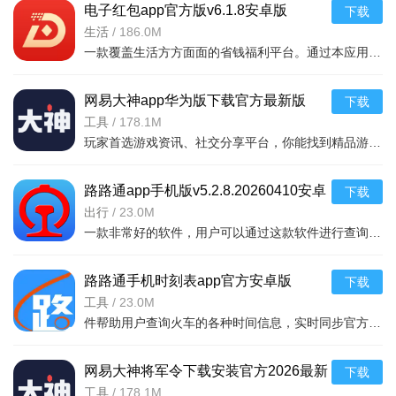
电子红包app官方版v6.1.8安卓版
下载
2.技能树系统为玩家提供丰富的技能选择，通过不同组合可实
生活
/
186.0M
现多种战斗策略，考验玩家的策略规划能力。
一款覆盖生活方方面面的省钱福利平台。通过本应用您可以在线领取多种消费红包，只要完成在平台上消费就能获取相应的福利红包。平台可消费渠道非常多，比如加油充电、缴纳话费电费、购买火车票
3.画面制作精良，中世纪魔幻风格浓郁，场景、角色和怪物设
网易大神app华为版下载官方最新版
下载
计细致，带来良好的视觉体验。
v4.15.0华为版
工具
/
178.1M
玩家首选游戏资讯、社交分享平台，你能找到精品游戏资源，可以与其他玩家交流游戏技巧，还可以向大神学习经验，游戏成长材料、定制礼包每日领，游戏进阶快人一步，独家定制游戏
4.游戏内设有预约新游领钻石、首充好礼、VIP礼包、稀有皮
肤兑换等福利活动，玩家可通过参与活动获取资源，降低养成压
路路通app手机版v5.2.8.20260410安卓
下载
力。
版
出行
/
23.0M
一款非常好的软件，用户可以通过这款软件进行查询列车时刻站点，支持多功能搜索，功能强大，还可以在上面查询余票，这款软件安全无广告，可以说是一款非常好的软件，并且结果是非常准确的，感兴
路路通手机时刻表app官方安卓版
下载
v5.2.8.20260410安卓版
工具
/
23.0M
件帮助用户查询火车的各种时间信息，实时同步官方行车数据，及时的提供车辆数据，确保用户正常使用，提供便捷的充值通道和专用的抢票通道，出票速度快，付款及出票，极速抢票，各种
网易大神将军令下载安装官方2026最新
下载
版v4.15.0安卓版
工具
/
178.1M