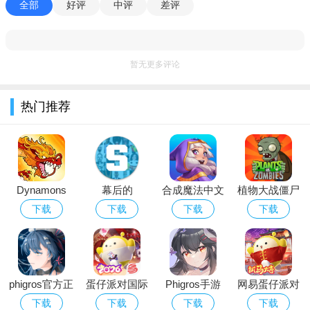
软件亮点：
全部
好评
中评
差评
1、与其他玩家结成团队，一起征战巨龙和强大的敌人，分享
游戏中的快乐和成就。
暂无更多评论
2、游戏中的武器连击特效不仅让战斗更加华丽，还能提升您
的战斗力，让您成为拯救世界的英雄。
热门推荐
3、挑战噩梦团，您可以获取各种稀有装备并进行强化，使自
己的角色变得更强大，成为顶级高手。
软件说明：
1、您与小新主角团一起，挑战各种强大的敌人和Boss，体验
Dynamons
幕后的
合成魔法中文
植物大战僵尸
刺激的冒险旅程。
World下载
Nextbots沙盒
版
经典版下载安
下载
下载
下载
下载
2026最新版
游戏安卓最新
装免费
2、提供了无尽的乐趣和挑战，无论是独自冒险还是与其他玩
版本
家合作，您都能在游戏中找到无限的乐趣。
3、与其他玩家组队，释放组合技能，共同攻击敌人，展示默
phigros官方正
蛋仔派对国际
Phigros手游
网易蛋仔派对
契配合，体验团队协作的乐趣。
版下载2026最
服Eggy Party
官方下载最新
游戏免费版下
下载
下载
下载
下载