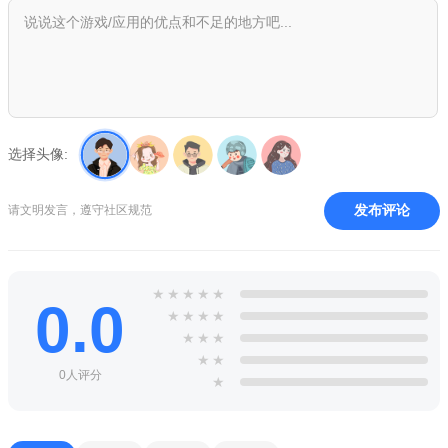
1、有多个可选角色，玩家可以根据自己的喜好进行选择。
2、通过组合攻击键，释放强大的组合技能，对敌人造成大量
伤害。
3、有多种场景可供选择，每个场景都有独特的设定和地形，
选择头像:
需要玩家找到最佳的战斗策略。
4、有多种道具，如血瓶、爆炸物等，可以帮助玩家在游戏中
发布评论
请文明发言，遵守社区规范
获得更大的优势。
★
★
★
★
★
0.0
★
★
★
★
★
★
★
★
★
0人评分
★