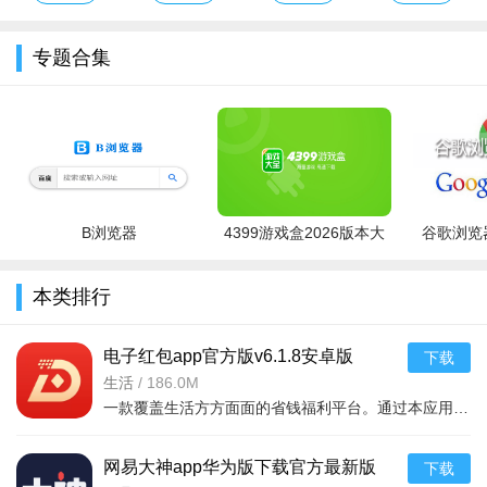
新版安卓版
下载官方最新
版本
载安装
版
专题合集
B浏览器
4399游戏盒2026版本大
谷歌浏览器
全
本类排行
电子红包app官方版v6.1.8安卓版
下载
生活
/
186.0M
一款覆盖生活方方面面的省钱福利平台。通过本应用您可以在线领取多种消费红包，只要完成在平台上消费就能获取相应的福利红包。平台可消费渠道非常多，比如加油充电、缴纳话费电费、购买火车票
网易大神app华为版下载官方最新版
下载