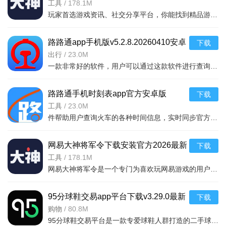
v4.15.0华为版
工具
/
178.1M
玩家首选游戏资讯、社交分享平台，你能找到精品游戏资源，可以与其他玩家交流游戏技巧，还可以向大神学习经验，游戏成长材料、定制礼包每日领，游戏进阶快人一步，独家定制游戏
路路通app手机版v5.2.8.20260410安卓
下载
版
出行
/
23.0M
一款非常好的软件，用户可以通过这款软件进行查询列车时刻站点，支持多功能搜索，功能强大，还可以在上面查询余票，这款软件安全无广告，可以说是一款非常好的软件，并且结果是非常准确的，感兴
路路通手机时刻表app官方安卓版
下载
v5.2.8.20260410安卓版
工具
/
23.0M
件帮助用户查询火车的各种时间信息，实时同步官方行车数据，及时的提供车辆数据，确保用户正常使用，提供便捷的充值通道和专用的抢票通道，出票速度快，付款及出票，极速抢票，各种
网易大神将军令下载安装官方2026最新
下载
版v4.15.0安卓版
工具
/
178.1M
网易大神将军令是一个专门为喜欢玩网易游戏的用户打造的手机应用工具，为用户提供了最丰富的功能，里面能够为用户提供游戏攻略，游戏工具，游戏账户交易，改密码，升级服务等等，让广大的网易玩家能够放心的去玩游戏
95分球鞋交易app平台下载v3.29.0最新
下载
版
购物
/
80.8M
95分球鞋交易平台是一款专爱球鞋人群打造的二手球鞋交易平台，超多大牌保真的球鞋和潮流服饰。非常多的潮流达人的购物专场。平台不仅有着平台的专业鉴定，而且还有各种保障机制让用户们对交易更加满意。有需要的朋