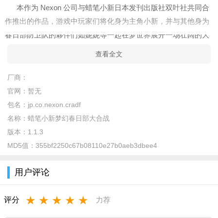
本作为 Nexon 公司与蜡笔小新日本发刊出版社双叶社共同合
作推出的作品，游戏中玩家们将化身为主角小新，并与其他身为
春日部防卫队的夥伴们如妮妮等一起在梦世界展开一场壮阔的大
冒险.
查看全文
软件特色：
厂商：
1、体验最爽的冒险闯关，灵活的控制角色去进行挑战，在游
官网：
暂无
戏之中去进行任务。
包名：
jp.co.nexon.cradf
2、玩家需要控制蜡笔小新进行战斗，击败对手，最终获得胜
名称：
蜡笔小新梦幻春日部大合战
利。
版本：
1.1.3
MD5值：
355bf2250c67b08110e27b0aeb3dbee4
3、通过方向键控制角色移动，通过攻击键进行攻击和组合技
能的释放。
用户评论
4、支持多人对战，玩家可以和朋友一起进行游戏，体验更加
刺激的游戏体验。
★
★
★
★
★
评分
力荐
软件优势：