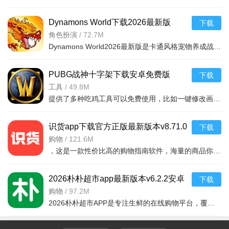
Dynamons World下载2026最新版
下载
v1.12.62 安卓版
角色扮演
/
72.7M
Dynamons World2026最新版是卡通风格宠物养成战斗RPG手游，可免费获取皮卡丘、裂空座等神兽。玩法类似精灵宝可梦，能捕捉训练宝可梦，需考虑属性相克策略。支持实时PVP对战、世界BOSS超
PUBG战神十字架下载安卓免费版
下载
v7.68.0安卓免费版
工具
/
49.8M
提供了多种吃鸡工具可以免费使用，比如一键修改画质，调节游戏的各种参数，还可以提供一些其他实用功能，比如快速清理手机内存、手机加速等，优化手机性能，提供更流畅的游戏体验，
识货app下载官方正版最新版本v8.71.0
下载
安卓版
购物
/
121.6M
，这是一款性价比高的购物指南软件，海量的商品你都是可以选择的，用户可以看到很多的优惠的商品内容，各种正版资源可以在这里下载，由识货专业鉴别功能帮助你甄别，十分专业安全，需
2026朴朴超市app最新版本v6.2.2安卓
下载
最新版
购物
/
97.2M
2026朴朴超市APP是专注生鲜的在线购物平台，覆盖多城，30分钟极速配送。品类丰富含生鲜、日用品等，万款产品品质保障，天天特价月月大促。新人首单免邮送100元红包，更有秒杀、优惠券、秒付功能，冷链锁