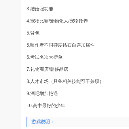
3.结婚照功能
4.宠物比赛/宠物化人/宠物托养
5.背包
5.喂作者不同额度钻石自选加属性
6.考试名次大榜单
7.礼物商店/奢侈品店
8.人才市场（具备相关技能可干兼职）
9.酒吧增加艳遇
10.高中最好的少年
游戏说明：