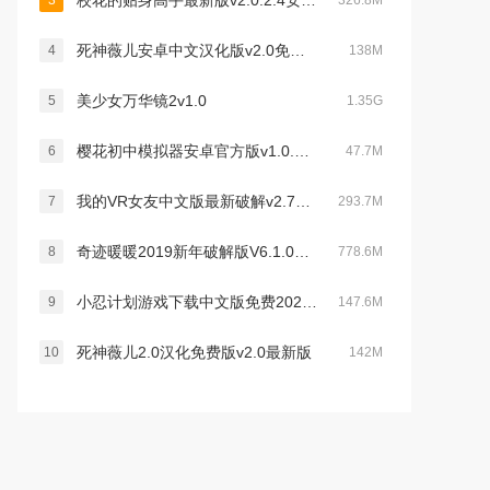
校花的贴身高手最新版v2.0.2.4安卓版
3
326.8M
死神薇儿安卓中文汉化版v2.0免费版
4
138M
美少女万华镜2v1.0
5
1.35G
樱花初中模拟器安卓官方版v1.0.2最新版
6
47.7M
我的VR女友中文版最新破解v2.7安卓版
7
293.7M
奇迹暖暖2019新年破解版V6.1.0安卓最新版
8
778.6M
小忍计划游戏下载中文版免费2022最新版v1.4中文版
9
147.6M
死神薇儿2.0汉化免费版v2.0最新版
10
142M