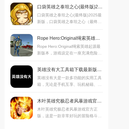
口袋英雄之泰坦之心(最终版)2025最新版v1.1.7安卓版
口袋英雄之泰坦之心(最终版)2025最
新版，口袋英雄之泰坦之心（最终
版）通过内容扩展、职业调整与机制
优化，为玩家提供了更具挑战性与策
Rope Hero:Original绳索英雄起源最新版本v1.0.1安卓版
略深度的游戏体验，适合喜
Rope Hero:Original绳索英雄起源最
新版本，游戏设定在一座充满危险的
犯罪城市中，玩家需要扮演一名绳索
英雄，与各种危险分子进行对战，保
英雄没有大工具箱下载最新版2025v1.1安卓版
护城市中的居民，维护城
英雄没有大是一款多功能的实用工具
箱，无论是手机互享、玩机秘籍、炫
酷壁纸，还是各项功能均无需付费即
可畅享，所展现的视觉体验明快，一
木叶英雄究极忍者风暴游戏官方正版v1.0.0安卓版
触即启，更有诸多设置随
木叶英雄究极忍者风暴游戏官方正
版，这是一款非常好玩的冒险格斗游
戏，系列游戏以其精美的画面、流畅