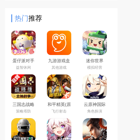
的操作、丰富的角色和模式以及引人
入胜的剧情，为玩家带来了
热门
推荐
蛋仔派对手
九游游戏盒
迷你世界
游(元气零食
子app2026
2026最新官
益智休闲
其他游戏
模拟经营
季)下载官方
最新版
方版
正版
三国志战略
和平精英(原
云原神国际
版2026官方
刺激战场)官
版app下载
策略塔防
飞行射击
角色扮演
最新版
方最新版
2026最新版