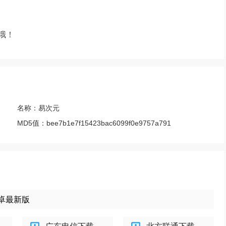
哦！
名称：
易次元
MD5值：
bee7b1e7f15423bac6099f0e9757a791
安卓最新版