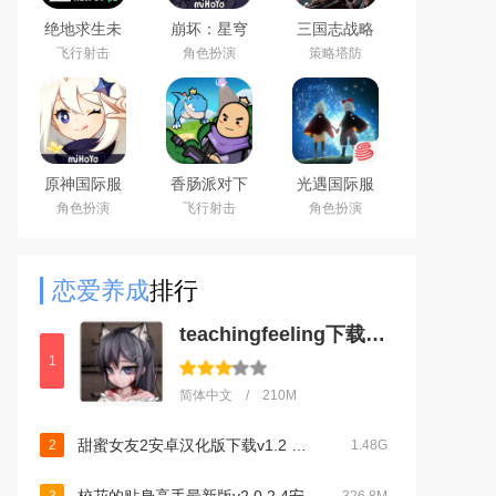
绝地求生未
崩坏：星穹
三国志战略
来之役手游
铁道官方手
版安卓灵犀
飞行射击
角色扮演
策略塔防
国际服下载
游下载安卓
客户端3D最
正版
最新版
新版
原神国际服
香肠派对下
光遇国际服
(Genshin
载2026最新
安卓最新版
角色扮演
飞行射击
角色扮演
Impact)下载
版
最新版
恋爱养成
排行
teachingfeeling下载v1.6
1
简体中文 / 210M
甜蜜女友2安卓汉化版下载v1.2 官方版本
2
1.48G