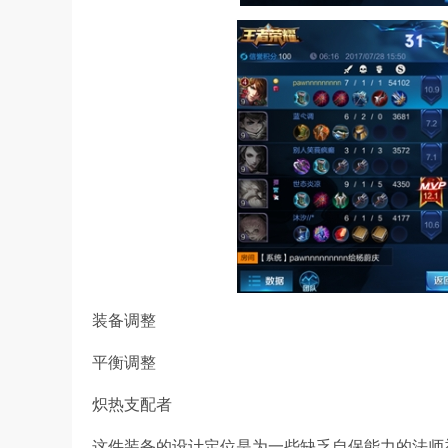
装备调整
平衡调整
炽热支配者
这件装备的设计定位是为一些缺乏自保能力的法师