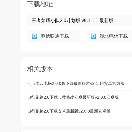
下载地址
王者荣耀小队2.0计划版 v9.1.1.1 最新版
电信联通下载
湖北电信下载
相关版本
云点击云电脑2.0.0版下载最新版本v2.1.14安卓官方版
自行跑路2.0下载步数修改安卓最新版v2.0.0安卓版
自行跑路2.0下载安卓最新版v2.0.0最新安卓版
几何冲刺2.2官方下载手机版v1.00.0安卓版