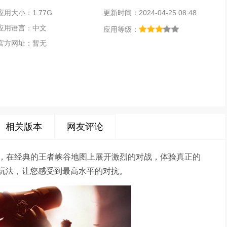
应用大小：1.77G
更新时间：2024-04-25 08:48
应用语言：中文
应用等级：
官方网址：暂无
相关版本
网友评论
应用，在经典的王者峡谷地图上展开激烈的对战，体验真正的
戏玩法，让您感受到最高水平的对抗。