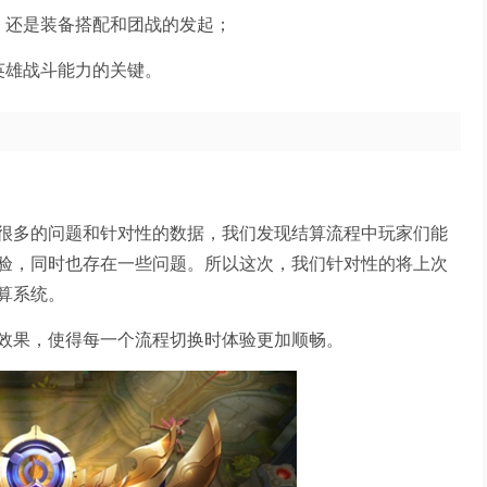
，还是装备搭配和团战的发起；
英雄战斗能力的关键。
很多的问题和针对性的数据，我们发现结算流程中玩家们能
验，同时也存在一些问题。所以这次，我们针对性的将上次
算系统。
效果，使得每一个流程切换时体验更加顺畅。