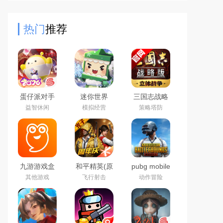
防功能，帮助玩家在游戏中获得更好
的体验和更高的胜率。海量的
热门
推荐
蛋仔派对手
迷你世界
三国志战略
游(猫和老鼠
2026最新官
版2026官方
益智休闲
模拟经营
策略塔防
联动返场)下
方版
最新版
载官方正版
九游游戏盒
和平精英(原
pubg mobile
子app2026
刺激战场)官
绝地求生国
其他游戏
飞行射击
动作冒险
最新版
方最新版
际服官方下
载2026最新
版本