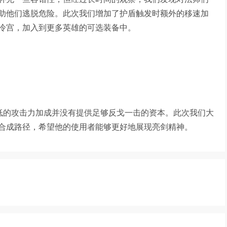
助他们逃脱危险。此次我们增加了护盾触发时额外的移速加
冷宫，加入到更多英雄的可选装备中。
过低的攻击力加成并没有提供足够反戈一击的资本。此次我们大
合成路径，希望他的使用者能够更好地展现亮剑精神。