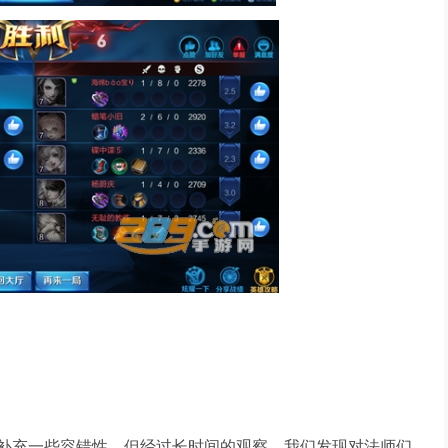
补充一些容错性，但经过长时间的观察，我们发现对法师们