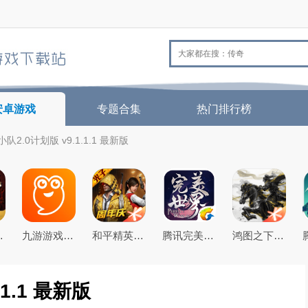
安卓游戏
专题合集
热门排行榜
2.0计划版 v9.1.1.1 最新版
官方最新版
九游游戏盒子app2026最新版
和平精英(原刺激战场)官方最新版
腾讯完美世界手游
鸿图之下腾讯游戏正式版
1.1 最新版