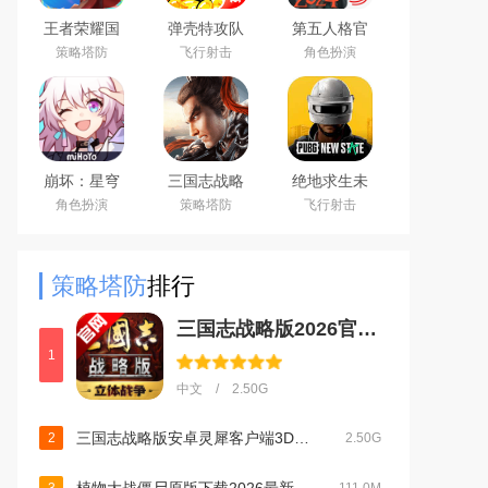
王者荣耀国
弹壳特攻队
第五人格官
际服下载
手游(新赛
服网易安卓
策略塔防
飞行射击
角色扮演
2026官方手
季)下载
客户端
机版
2026最新版
（Honor of
Kings）
崩坏：星穹
三国志战略
绝地求生未
铁道官方手
版安卓灵犀
来之役手游
角色扮演
策略塔防
飞行射击
游下载安卓
客户端3D最
国际服下载
最新版
新版
正版
策略塔防
排行
三国志战略版2026官方最新版v2077.1646安卓版
1
中文 / 2.50G
三国志战略版安卓灵犀客户端3D最新版v2077.1646官方最新安卓版
2
2.50G