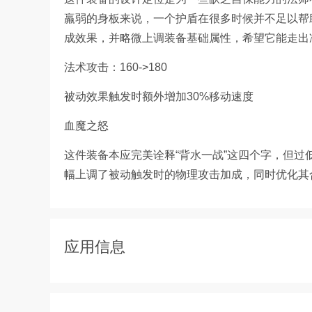
羸弱的身板来说，一个护盾在很多时候并不足以帮
成效果，并略微上调装备基础属性，希望它能走出
法术攻击：160->180
被动效果触发时额外增加30%移动速度
血魔之怒
这件装备本应完美诠释“背水一战”这四个字，但
幅上调了被动触发时的物理攻击加成，同时优化其
应用信息