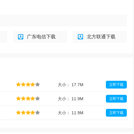
广东电信下载
北方联通下载
大小： 17.7M
立即下载
大小： 11.9M
立即下载
大小： 11.9M
立即下载
大小： 107.3M
立即下载