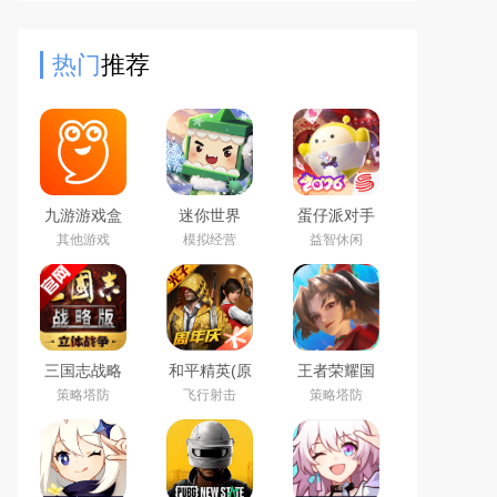
用三只小动物做宝宝的朋友,我们会
在有趣的互动中让宝宝克服对
热门
推荐
九游游戏盒
迷你世界
蛋仔派对手
子app2026
2026最新官
游(元气零食
其他游戏
模拟经营
益智休闲
最新版
方版
季)下载官方
正版
三国志战略
和平精英(原
王者荣耀国
版2026官方
刺激战场)官
际服下载
策略塔防
飞行射击
策略塔防
最新版
方最新版
2026官方手
机版
（Honor of
Kings）