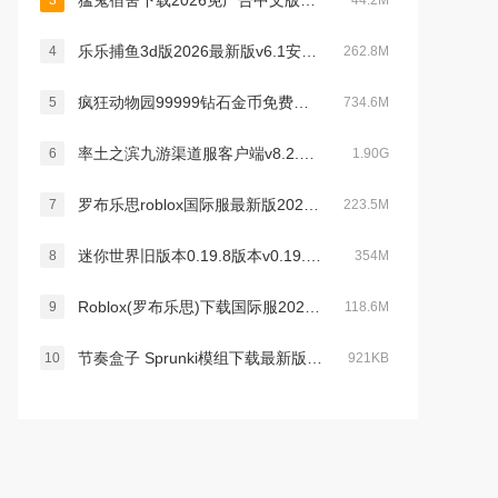
猛鬼宿舍下载2026免广告中文版v2.5.19最新版
3
44.2M
乐乐捕鱼3d版2026最新版v6.1安卓最新版
4
262.8M
疯狂动物园99999钻石金币免费下载2023最新版v2.15.0最新版
5
734.6M
率土之滨九游渠道服客户端v8.2.2安卓版
6
1.90G
罗布乐思roblox国际服最新版2026v2.725.1142手机版
7
223.5M
迷你世界旧版本0.19.8版本v0.19.8安卓版
8
354M
Roblox(罗布乐思)下载国际服2026最新手机版v2.727.1199安卓版
9
118.6M
节奏盒子 Sprunki模组下载最新版v1.0.0官方最新安卓版
10
921KB