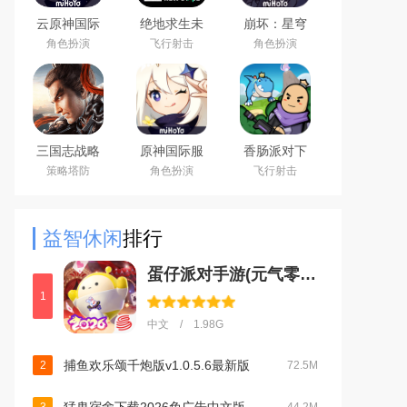
云原神国际
绝地求生未
崩坏：星穹
版app下载
来之役手游
铁道官方手
角色扮演
飞行射击
角色扮演
2026最新版
国际服下载
游下载安卓
正版
最新版
三国志战略
原神国际服
香肠派对下
版安卓灵犀
(Genshin
载2026最新
策略塔防
角色扮演
飞行射击
客户端3D最
Impact)下载
版
新版
最新版
益智休闲
排行
蛋仔派对手游(元气零食季)下载官方正版v1.0.270官方版
1
中文 / 1.98G
捕鱼欢乐颂千炮版v1.0.5.6最新版
2
72.5M