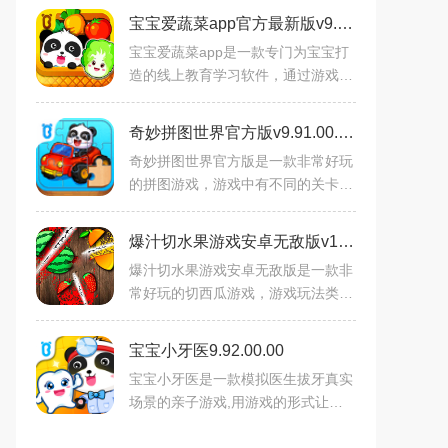
宝宝爱蔬菜app官方最新版v9.92.00.00 安卓版
宝宝爱蔬菜app是一款专门为宝宝打
造的线上教育学习软件，通过游戏的
方式增加宝宝学习的兴趣，在游戏中
慢慢掌握生活的常识，卡通的蔬菜和
奇妙拼图世界官方版v9.91.00.01安卓版
水果形象带给宝宝快乐的学
奇妙拼图世界官方版是一款非常好玩
的拼图游戏，游戏中有不同的关卡，
玩家需要不断的进行挑战，游戏画面
以经典的卡通风格为主，非常有趣，
爆汁切水果游戏安卓无敌版v1.2 2026官方中文版
可以提高小朋友提高思维
爆汁切水果游戏安卓无敌版是一款非
常好玩的切西瓜游戏，游戏玩法类似
于切西瓜游戏，不过这次需要增加难
度噢，游戏增加了许多关卡，每个关
宝宝小牙医9.92.00.00
卡让你完成的任务都不尽
宝宝小牙医是一款模拟医生拔牙真实
场景的亲子游戏,用游戏的形式让宝
宝体验拔牙的过程.在宝宝小牙医中