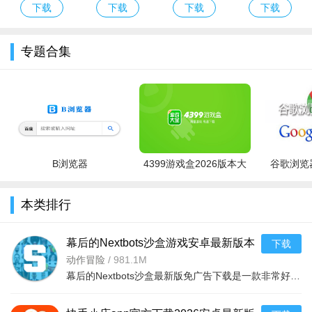
服Eggy Party
官方下载最新
游戏免费版下
版下载安卓正
下载
下载
下载
下载
下载官方最新
版本
载安装
版游戏
版
专题合集
B浏览器
4399游戏盒2026版本大
谷歌浏览器
全
本类排行
幕后的Nextbots沙盒游戏安卓最新版本
下载
v11.2.2 中文版
动作冒险
/
981.1M
幕后的Nextbots沙盒最新版免广告下载是一款非常好玩的3D沙盒建造冒险游戏，高度自由的玩法和丰富的游戏内容，可以带给玩家们更多的冒险体验，采用第一视角，玩家可以自由探索和冒险，可以构建自己的基地，