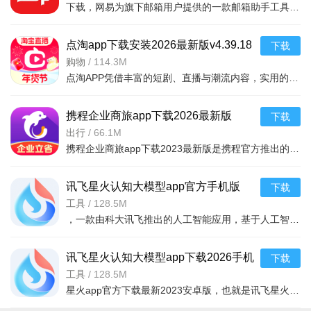
下载，网易为旗下邮箱用户提供的一款邮箱助手工具，支持网易邮箱、QQ邮箱、Gmail、139邮箱、Hotmail、新浪邮箱等各类个人邮箱。喜欢就来下载吧
点淘app下载安装2026最新版v4.39.18
下载
官方版
购物
/
114.3M
点淘APP凭借丰富的短剧、直播与潮流内容，实用的观剧、购物和互动功能，以及追剧购物一站式、优惠福利丰厚、内容互动丰富的核心亮点，成为追剧剁手党的宝藏平台，既为用户带来畅快的沉浸式观剧体验，又能让用户在
携程企业商旅app下载2026最新版
下载
v10.24.0安卓版
出行
/
66.1M
携程企业商旅app下载2023最新版是携程官方推出的专门针对企业级用户打造的平台，拥有更高的企业折扣，大家通过携程企业商旅app预订出差的机票、酒店等等都能获得更多折扣，需要的小伙伴快来下载吧。
讯飞星火认知大模型app官方手机版
下载
v5.6.1安卓版
工具
/
128.5M
，一款由科大讯飞推出的人工智能应用，基于人工智能技术，为大家提供强大的学习功能和办公功能，可以通过在线提问的方式，获取各种生活学习建议，还能够一键ai续写文章，完成各
讯飞星火认知大模型app下载2026手机
下载
版v5.6.1安卓最新版
工具
/
128.5M
星火app官方下载最新2023安卓版，也就是讯飞星火app，一款智能的讯飞星火认知大模型应用，拥有同样的ai社交功能，和文章续写，绘画功能，只需要输入关键词，即可快速生成你需要的文本内容，或者绘画作品