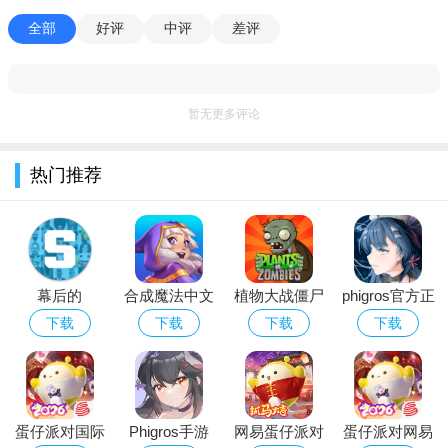
全部
好评
中评
差评
暂无更多评论
热门推荐
幕后的
合成魔法中文
植物大战僵尸
phigros官方正
Nextbots沙盒
版
经典版下载安
版下载2026最
下载
下载
下载
下载
游戏安卓最新
装免费
新版安卓版
版本
蛋仔派对国际
Phigros手游
网易蛋仔派对
蛋仔派对网易