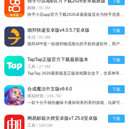
快手小店app官方下载2026安卓最新版
下载
v7.2.40.481安卓最新版
购物
/
91.5M
快手小店app官方下载2026卓最新版旨在为快手优质用户提供便捷的商品售卖服务，高效的将自身流量转化为收益，app拥有的功能很强大，店家可以在线查看所有的订单详情，软件拥有工作台，效率工具，客服消息等
德邦快递安卓版v4.0.5.7安卓版
下载
生活
/
91.0M
德邦APP是一款德邦物流推出的手机快递软件，用户可以通过手机下单查单、跟踪及个人资料管理等基本功能，方便快捷。
TapTap正版官方下载最新版本
下载
2026v2.94.0-mkt#100300手机版
工具
/
27.9M
TapTap 2026最新版是正版游戏聚合盒子，含原神等海量大作，更新及时。有平台+游戏双重福利，定期推主题权益；内置地图/配队/找搭子工具及安装包管理，提升体验。支持多登录保障安全，青少年模式兼顾不
合成魔法中文版v9.6.0
下载
模拟经营
/
196.7M
一款十分不错的趣味卡通休闲系列系列游戏，玩家可以通过合成魔法中文版利用自己的魔法来合成，建造自己的花园完成每天的任务，点击方块就能合成，操作起来非常简单有趣，还能够在梦幻的游戏世界之中
网易邮箱大师安卓版v7.25.6安卓版
下载
工具
/
160.0M