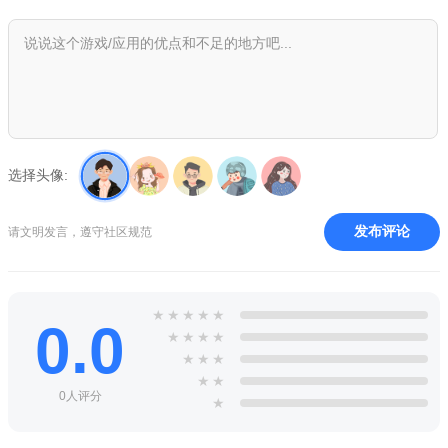
2、整体给人的感觉，也是会超级的过瘾，特别有意思的，非
常好玩；
3、最为独特的地牢冒险模式，拿起你的武器，在各个地方进
行挑战哦；
软件功能
选择头像:
1、超级高清的画质，最为独特的玩法，喜欢的玩家可以来试
玩;
发布评论
请文明发言，遵守社区规范
2、只要是你们喜欢的模式，都是可以在游戏里面自由的娱乐;
3、发挥出你们最空前的水平，享受到最为欢快的射击乐趣。
★
★
★
★
★
0.0
★
★
★
★
软件点评
★
★
★
在这个地下世界里面，可以很好的进行挑战与冒险，多个的
★
★
0人评分
★
职业选择，按照要求来进行不同的强化方式，变得更强大