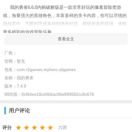
我的勇者6.6.0内购破解版是一款非常好玩的像素冒险类游
戏，海量强大的英雄角色，丰富多样的关卡内容，你可以尽情的
挑战其中，不断的完成各种刺激的对战，解锁更多的英雄，体验
更多精彩的游戏冒险乐趣。
查看全文
软件特色
厂商：
1.完全卡通的像素风格，带你体验超强的战斗射击冒险游戏，
官网：
暂无
更多的职业和角色都等你来选择；
包名：
com.r2games.myhero.aligames
2.自由的匹配不同的战队，和队友们共同作战，线上语音聊天
名称：
我的勇者
直接开启你们的战队搭配；
版本：
7.4.9
3.风格的时装随时替换，让你的角色成为最闪耀的那颗星，轻
MD5值：
0cf64ee18cd4b6ac86e899582cc8c676
松收集更多的武器来战斗哦；
用户评论
软件亮点
1、对于玩家来说，这是有一定考验的过程，要合理的进行对
★
★
★
★
★
评分
力荐
待；