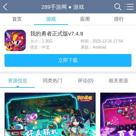
289手游网
●
游戏
首页
游戏
应用
排行
我的勇者正式版v7.4.9
大小：
1.30G
时间：2025-12-26 17:54
语言：中文
系统：Android
立即下载
资源信息
同类热门
评论(0)
相关资源