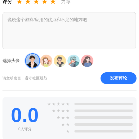
★
★
★
★
★
评分
力荐
WonderRun游戏手机中文最新版功能
破碎的世界，这个游戏画面出色，音乐也很棒。你们还可以
带领你们的人民征服其他国家。
这是一款策略游戏，可以改变世界的天气和风景。利用这个
机会，你就能创造一个属于你的世界，
在这个星球上，你可以安排各种不同的人类诞生，让数以千
选择头像:
计的人定居在一起，形成居住地。
WonderRun游戏手机中文最新版特色
发布评论
请文明发言，遵守社区规范
1、大型的沙盒像素场景，真实的天气还原，建立一个自由度
极高的城镇。
★
★
★
★
★
0.0
2、雇佣不同的人才，合理的安排在合适的岗位，为了这个城
★
★
★
★
市的发展贡献力量。
★
★
★
★
★
3、建造住宅，打造店铺，经营自己的生意，创造热闹的商业
0人评分
★
街，让城市具有人气。