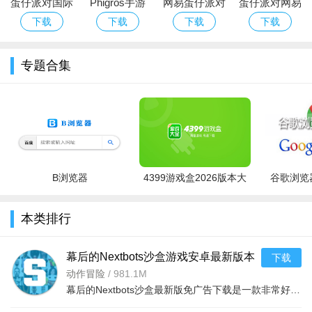
蛋仔派对国际
Phigros手游
网易蛋仔派对
蛋仔派对网易
服Eggy Party
官方下载最新
游戏免费版下
版下载安卓正
下载
下载
下载
下载
下载官方最新
版本
载安装
版游戏
版
专题合集
B浏览器
4399游戏盒2026版本大
谷歌浏览器
全
本类排行
幕后的Nextbots沙盒游戏安卓最新版本
下载
v11.2.2 中文版
动作冒险
/
981.1M
幕后的Nextbots沙盒最新版免广告下载是一款非常好玩的3D沙盒建造冒险游戏，高度自由的玩法和丰富的游戏内容，可以带给玩家们更多的冒险体验，采用第一视角，玩家可以自由探索和冒险，可以构建自己的基地，