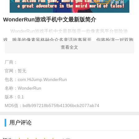
WonderRun游戏手机中文最新版简介
WonderRun游戏手机中文最新版是一款像素风平台冒险游
戏，唯美的像素风格融合众多童话故事展开。你将扮演一对双胞
查看全文
胎前往童话世界，各个关卡场景均有童话改编而成，因此你将见
到爱丽丝、小红帽等等耳熟能详的童话人物。
厂商：
WonderRun游戏手机中文最新版特色
官网：
暂无
包名：
com.HiJump.WonderRun
1、精致的画，面精致的游戏画面，独特的设计理念，给你别
名称：
WonderRun
样的风采。
版本：
0.1
2、寻找资源，通过寻找更多的资源，来扩建自己的农场，创
MD5值：
bdfb997218b575fb41306bcb2077ab74
造更多新颖的道具。
3、建造农场，玩家需要建造农场，进行简单的改造，打造专
用户评论
属自己的风格。