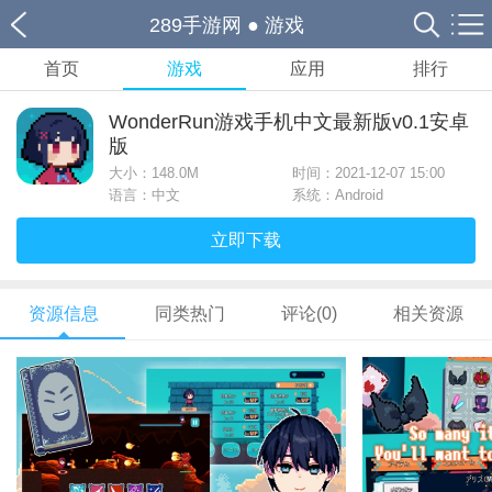
289手游网
●
游戏
首页
游戏
应用
排行
WonderRun游戏手机中文最新版v0.1安卓
版
大小：
148.0M
时间：2021-12-07 15:00
语言：中文
系统：Android
立即下载
资源信息
同类热门
评论(0)
相关资源