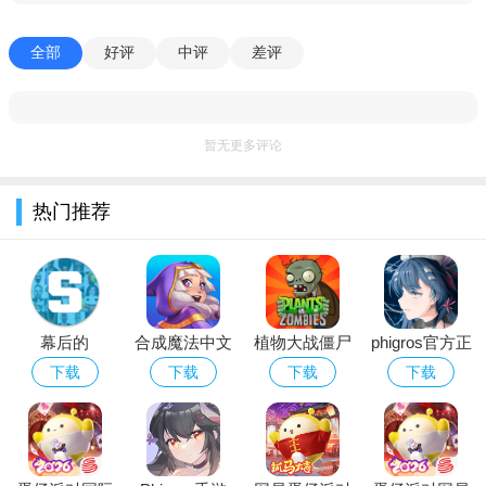
WonderRun游戏手机中文最新版说明
全部
好评
中评
差评
强化你的角色用你在每个阶段收集的硬币强化你的角色。这
将帮助你进入新的阶段！
故事随着您逐步完成各个阶段，故事将会继续。你会遇到著
暂无更多评论
名的角色，比如《爱丽丝梦游仙境》中的爱丽丝，小红小红帽和
莫莫塔鲁！享受故事，充满可爱的角色！
热门推荐
挑战性元素有很多挑战性元素会触动玩家的灵魂！
幕后的
合成魔法中文
植物大战僵尸
phigros官方正
Nextbots沙盒
版
经典版下载安
版下载2026最
下载
下载
下载
下载
游戏安卓最新
装免费
新版安卓版
版本