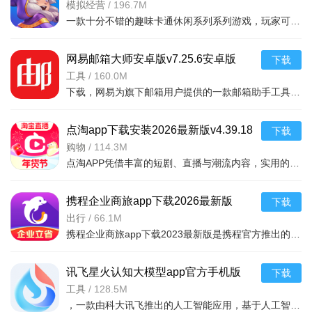
模拟经营
/
196.7M
一款十分不错的趣味卡通休闲系列系列游戏，玩家可以通过合成魔法中文版利用自己的魔法来合成，建造自己的花园完成每天的任务，点击方块就能合成，操作起来非常简单有趣，还能够在梦幻的游戏世界之中
网易邮箱大师安卓版v7.25.6安卓版
下载
工具
/
160.0M
下载，网易为旗下邮箱用户提供的一款邮箱助手工具，支持网易邮箱、QQ邮箱、Gmail、139邮箱、Hotmail、新浪邮箱等各类个人邮箱。喜欢就来下载吧
点淘app下载安装2026最新版v4.39.18
下载
官方版
购物
/
114.3M
点淘APP凭借丰富的短剧、直播与潮流内容，实用的观剧、购物和互动功能，以及追剧购物一站式、优惠福利丰厚、内容互动丰富的核心亮点，成为追剧剁手党的宝藏平台，既为用户带来畅快的沉浸式观剧体验，又能让用户在
携程企业商旅app下载2026最新版
下载
v10.24.0安卓版
出行
/
66.1M
携程企业商旅app下载2023最新版是携程官方推出的专门针对企业级用户打造的平台，拥有更高的企业折扣，大家通过携程企业商旅app预订出差的机票、酒店等等都能获得更多折扣，需要的小伙伴快来下载吧。
讯飞星火认知大模型app官方手机版
下载
v5.6.1安卓版
工具
/
128.5M
，一款由科大讯飞推出的人工智能应用，基于人工智能技术，为大家提供强大的学习功能和办公功能，可以通过在线提问的方式，获取各种生活学习建议，还能够一键ai续写文章，完成各