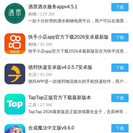
酒票酒水服务appv4.5.1
下载
购物
/
129.2M
一款十分好用的酒水购物电商平台，用户可以在酒票酒水服务app上选购各种酒品，平台上酒品种类丰富，还有超多折扣，海量名优酒品，低至9.9元。，用户可以在享受美酒的同时查阅相关酒品知识
快手小店app官方下载2026安卓最新版
下载
v7.2.40.481安卓最新版
购物
/
91.5M
快手小店app官方下载2026卓最新版旨在为快手优质用户提供便捷的商品售卖服务，高效的将自身流量转化为收益，app拥有的功能很强大，店家可以在线查看所有的订单详情，软件拥有工作台，效率工具，客服消息等
德邦快递安卓版v4.0.5.7安卓版
下载
生活
/
91.0M
德邦APP是一款德邦物流推出的手机快递软件，用户可以通过手机下单查单、跟踪及个人资料管理等基本功能，方便快捷。
TapTap正版官方下载最新版本
下载
2026v2.94.0-mkt#100300手机版
工具
/
27.9M
TapTap 2026最新版是正版游戏聚合盒子，含原神等海量大作，更新及时。有平台+游戏双重福利，定期推主题权益；内置地图/配队/找搭子工具及安装包管理，提升体验。支持多登录保障安全，青少年模式兼顾不
合成魔法中文版v9.6.0
下载