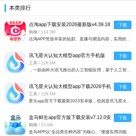
未知的世界，你为王者！建造你的城堡，组建你的军
本类排行
队，创造属于你的帝国时代！ 战斗、掠夺、探险、猎杀巨兽、创
世传奇、全球百万玩家等你来战！ 让我们在战争的年代中一起发
点淘app下载安装2026最新版v4.39.18
下载
官方版
购物
/
114.3M
展、一起流血、一起取得胜利！ 2014年史诗级策略战争游戏--
点淘APP凭借丰富的短剧、直播与潮流内容，实用的观剧、购物和互动功能，以及追剧购物一站式、优惠福利丰厚、内容互动丰富的核心亮点，成为追剧剁手党的宝藏平台，既为用户带来畅快的沉浸式观剧体验，又能让用户在
《列王的纷争（Clash of Kings）》登陆中国
讯飞星火认知大模型app官方手机版
下载
v5.6.1安卓版
工具
/
128.5M
，一款由科大讯飞推出的人工智能应用，基于人工智能技术，为大家提供强大的学习功能和办公功能，可以通过在线提问的方式，获取各种生活学习建议，还能够一键ai续写文章，完成各
讯飞星火认知大模型app下载2026手机
下载
版v5.6.1安卓最新版
工具
/
128.5M
星火app官方下载最新2023安卓版，也就是讯飞星火app，一款智能的讯飞星火认知大模型应用，拥有同样的ai社交功能，和文章续写，绘画功能，只需要输入关键词，即可快速生成你需要的文本内容，或者绘画作品
盒马鲜生app官方版下载安装v7.12.0安
下载
卓版
购物
/
23.6M
盒马APP以“全品类生鲜内容”为核心、“便捷实用功能”为支撑、“极速新鲜与高性价比”为亮点，用全球直采保障食材品质，靠高效物流实现即时送达，以多元服务提升购物体验。无论是日常买菜、采购进口海鲜，还是购