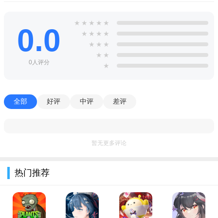
除此之外，联盟领地内还可建造联盟超级矿，为联盟成员提供海
量资源。为了防止联盟收益受损，玩家还可在联盟领地内建造联
★
★
★
★
★
0.0
盟箭塔，自动攻击侵略的敌军，以保障联盟不被攻占。
★
★
★
★
★
★
★
【全球一体化】 全世界各国玩家在同一个服务器内游
★
★
0人评分
戏，各国交流无障碍。
★
【大型多人游戏】 支持多人即时战斗。最多100个联盟成
员组队发起大型战争。
全部
好评
中评
差评
【英雄养成】 50种天赋，每个天赋下多个技能。上百种
选择，上万种搭配，diy出自己专有的个性英雄
暂无更多评论
【城市建设】 升级城市，建设城墙，设置陷阱，发展生
产，研究科技，训练更多的士兵，让你的帝国变得更加强大！
热门推荐
【讲究策略】 侦查、速攻、佯攻、请求支援、转移资
源、虚假情报、组队进攻.....熟练巧妙的使用各种策略，让你在战
斗中无往不利