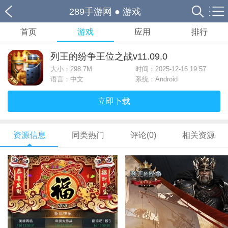
289手游网
●
游戏
首页
游戏
应用
排行
列王的纷争王位之战v11.09.0
大小：
298.7M
时间：2025-12-16 19:57
语言：中文
系统：Android
立即下载
资源信息
同类热门
评论(0)
相关资源