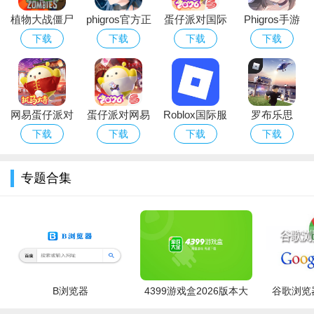
游戏测评
植物大战僵尸
phigros官方正
蛋仔派对国际
Phigros手游
《COK列王的纷争》是一款全球同服的多人策略战争游戏，
经典版下载安
版下载2026最
服Eggy Party
官方下载最新
下载
下载
下载
下载
游戏中您可以和全世界的玩家交朋友或是和他们一同竞技，感受
装免费
新版安卓版
下载官方最新
版本
战争的乐趣，霸主荣耀虚位以待，你敢来吗?各国语言实时翻译，
版
建设宏伟的城市，参与热血的战争，与全球的战争游戏爱好者一
同竞技。保卫你的城市，攻打其他的玩家，在攻防之间体验战争
网易蛋仔派对
蛋仔派对网易
Roblox国际服
罗布乐思
的热血沸腾。
游戏免费版下
版下载安卓正
下载中文版游
roblox中文版
下载
下载
下载
下载
载安装
版游戏
戏
国际服2026最
您准备好加入战争对抗千军万马了吗?招募你的军队、对
新版
专题合集
敌人发起进攻、管理城市的 资源，运筹帷幄，在《COK列王的纷
争》中决胜千里!
《列王的纷争 Clash of Kings》是一款策略游戏。随着国王的
驾崩，谁会登上王位，成为七大王国的下一个统治者？逐鹿天下
的时候到了，但是，当寒冷的冬天来临，一切都变得不那么明确
了。你可以建立你自己的城堡，组装你的军队，团结七个王国，
B浏览器
4399游戏盒2026版本大
谷歌浏览器
传说将由你被改写！
全