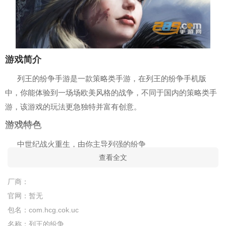
游戏简介
列王的纷争手游是一款策略类手游，在列王的纷争手机版
中，你能体验到一场场欧美风格的战争，不同于国内的策略类手
游，该游戏的玩法更急独特并富有创意。
游戏特色
中世纪战火重生，由你主导列强的纷争
查看全文
《Clash of Kings》中文名为“列王的纷争”,故事发生在一
个动荡的年代，纷争四起，硝烟弥漫，各大陆间充斥着腐朽的味
厂商：
道。玩家置身于中世纪的欧洲，所在的城市不幸被叛军占领，不
官网：
暂无
甘命运的压迫，开始了发展城堡的漫长之路。建造城堡，收集资
包名：
com.hcg.cok.uc
源，训练士兵都是《列王的纷争》中最主要的元素，将原本简陋
名称：
列王的纷争