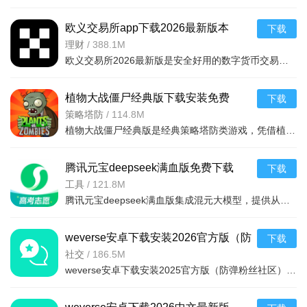
欧义交易所app下载2026最新版本
下载
v6.165.0最新版
理财
/
388.1M
欧义交易所2026最新版是安全好用的数字货币交易平台，支持近千种币种及衍生品交易，配备安全钱包。全球领先，金融级加密保障安全，专业分析师直播指导。功能含智能挖矿、矿池自动切换、实时监控挖矿状况，交易流
植物大战僵尸经典版下载安装免费
下载
v3.15.0安卓版
策略塔防
/
114.8M
植物大战僵尸经典版是经典策略塔防类游戏，凭借植物抵御僵尸守护家园的核心玩法，通过种植植物构建防线，抵御从屏幕右侧持续入侵的僵尸，风靡全球，游戏的界面简洁，操作简单，上手容易，全年龄段都适合玩这款游戏。
腾讯元宝deepseek满血版免费下载
下载
v2.63.0安卓版
工具
/
121.8M
腾讯元宝deepseek满血版集成混元大模型，提供从文档解析、多语言翻译到创意绘图、口语陪练的一站式AI服务。亮点在于其全面覆盖办公学习生活娱乐需求，特别适合追求效率与创意的用户。功能包括AI写作、对
weverse安卓下载安装2026官方版（防
下载
弹粉丝社区）v3.13.1官方最新版
社交
/
186.5M
weverse安卓下载安装2025官方版（防弹粉丝社区）是一款非常棒的粉丝社区平台，是一款可以与自己喜欢的明星交流的软件，只需轻轻按一下按钮，便可与世界各地的粉丝们交流，获得最新的爱豆行程消息和资讯，