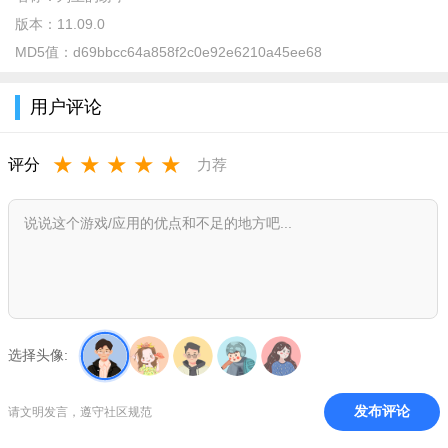
的帝国，一点一滴的升级建造，一兵一卒的提升军队实力，小有
版本：
11.09.0
所成即可进入世界地图，与更强大的魔兽一较高下，收复失地。
MD5值：
d69bbcc64a858f2c0e92e6210a45ee68
最大的乐趣非联盟莫属，与友军联手攻占别人帝国，征服周边国
家。战火纷飞的时代，武力才是硬道理，兵多粮广战术高，即可
用户评论
一统天下!玩家主导战争走向，自己书写历史，刺激而骄傲。
★
★
★
★
★
游戏特点
评分
力荐
多兵种
全球同服跨越种族，世界混战此生无憾
在《列王的纷争》中，除了真实的还原了战火纷飞的欧
洲中世纪以外，最吸引人的莫过于全球同服的混战。
游戏中设有“联盟”，玩家加入联盟后可联手攻击其他人的
选择头像:
帝国，征服周边领土。联盟达到一定条件，即可解锁联盟堡垒，
盟主、R4曾远可以放置并建造联盟堡垒，囤积士兵。联盟堡垒极
发布评论
请文明发言，遵守社区规范
其周围则是联盟的领地，在联盟领地内，玩家可获得额外增益。