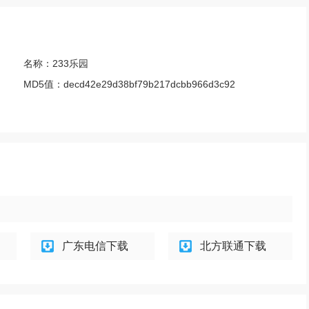
名称：
233乐园
MD5值：
decd42e29d38bf79b217dcbb966d3c92
广东电信下载
北方联通下载