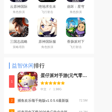
云原神国际
绝地求生未
崩坏：星穹
版app下载
来之役手游
铁道官方手
角色扮演
飞行射击
角色扮演
2026最新版
国际服下载
游下载安卓
正版
最新版
三国志战略
原神国际服
香肠派对下
版安卓灵犀
(Genshin
载2026最新
策略塔防
角色扮演
飞行射击
客户端3D最
Impact)下载
版
新版
最新版
益智休闲
排行
蛋仔派对手游(元气零食季)下载官方正版v1.0.270官方版
1
中文 / 1.98G
捕鱼欢乐颂千炮版v1.0.5.6最新版
2
72.5M