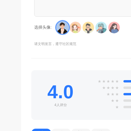
选择头像:
请文明发言，遵守社区规范
★
★
★
★
★
4.0
★
★
★
★
★
★
★
★
★
4人评分
★