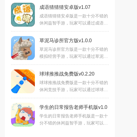
成语猜猜猜安卓版v1.07
成语猜猜猜安卓版是一款十分不错的
休闲益智手游，玩家可以通过成语猜
猜猜安卓版根据游戏规则把正确的成
语填在空格中，无论是简单的勾勒还
草泥马诊所官方版v1.0.0
是生动的素描，都会让你
草泥马诊所官方版是一款十分不错的
模拟经营手游，玩家可以通过草泥马
诊所官方版扮演草泥马医生，接诊各
种不同病情的小动物，根据他们的描
球球推推战免费版v0.2.20
述以及游戏的提升来为他
球球推推战免费版是一款十分不错的
休闲竞技手游，玩家可以通过球球推
推战免费版控制U型容器在前进的过
程中去收集更多的小球，多种不同模
学生的日常报告老师手机版v1.0
式，自由选择体验，带给你
学生的日常报告老师手机版是一款十
分不错的休闲益智手游，玩家可以通
过学生的日常报告老师手机版找到上