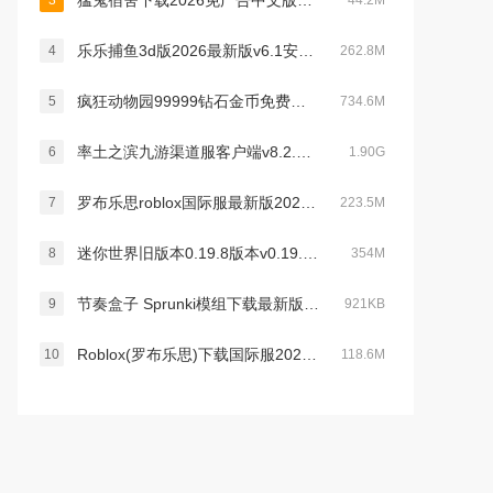
猛鬼宿舍下载2026免广告中文版v2.5.19最新版
3
44.2M
乐乐捕鱼3d版2026最新版v6.1安卓最新版
4
262.8M
疯狂动物园99999钻石金币免费下载2023最新版v2.15.0最新版
5
734.6M
率土之滨九游渠道服客户端v8.2.2安卓版
6
1.90G
罗布乐思roblox国际服最新版2026v2.725.1142手机版
7
223.5M
迷你世界旧版本0.19.8版本v0.19.8安卓版
8
354M
节奏盒子 Sprunki模组下载最新版v1.0.0官方最新安卓版
9
921KB
Roblox(罗布乐思)下载国际服2026最新手机版v2.727.1199安卓版
10
118.6M