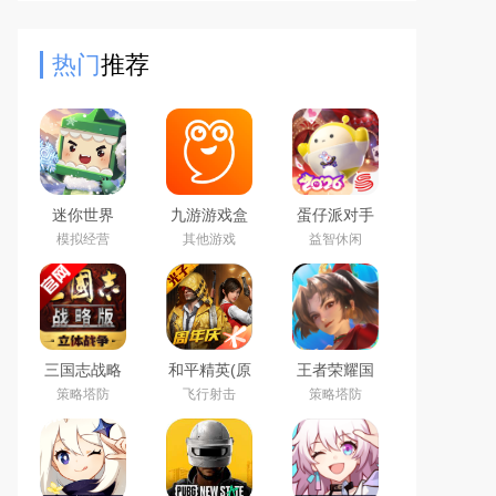
课不认真听讲的学生，报告给老师，
非常考验玩家的眼里，学
热门
推荐
迷你世界
九游游戏盒
蛋仔派对手
2026最新官
子app2026
游(元气零食
模拟经营
其他游戏
益智休闲
方版
最新版
季)下载官方
正版
三国志战略
和平精英(原
王者荣耀国
版2026官方
刺激战场)官
际服下载
策略塔防
飞行射击
策略塔防
最新版
方最新版
2026官方手
机版
（Honor of
Kings）