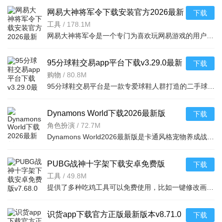
网易大神将军令下载安装官方2026最新
下载
版v4.15.0安卓版
工具
/
178.1M
网易大神将军令是一个专门为喜欢玩网易游戏的用户打造的手机应用工具，为用户提供了最丰富的功能，里面能够为用户提供游戏攻略，游戏工具，游戏账户交易，改密码，升级服务等等，让广大的网易玩家能够放心的去玩游戏
95分球鞋交易app平台下载v3.29.0最新
下载
版
购物
/
80.8M
95分球鞋交易平台是一款专爱球鞋人群打造的二手球鞋交易平台，超多大牌保真的球鞋和潮流服饰。非常多的潮流达人的购物专场。平台不仅有着平台的专业鉴定，而且还有各种保障机制让用户们对交易更加满意。有需要的朋
Dynamons World下载2026最新版
下载
v1.12.62 安卓版
角色扮演
/
72.7M
Dynamons World2026最新版是卡通风格宠物养成战斗RPG手游，可免费获取皮卡丘、裂空座等神兽。玩法类似精灵宝可梦，能捕捉训练宝可梦，需考虑属性相克策略。支持实时PVP对战、世界BOSS超
PUBG战神十字架下载安卓免费版
下载
v7.68.0安卓免费版
工具
/
49.8M
提供了多种吃鸡工具可以免费使用，比如一键修改画质，调节游戏的各种参数，还可以提供一些其他实用功能，比如快速清理手机内存、手机加速等，优化手机性能，提供更流畅的游戏体验，
识货app下载官方正版最新版本v8.71.0
下载