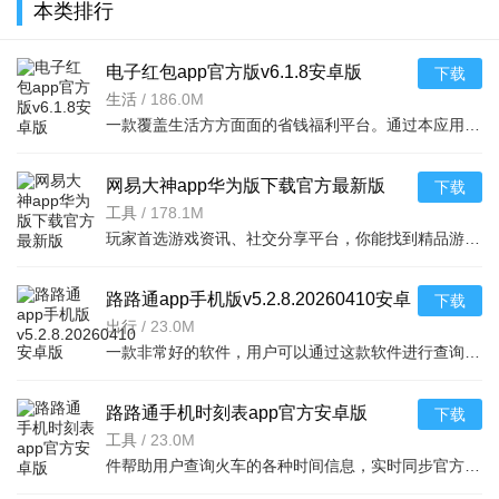
本类排行
电子红包app官方版v6.1.8安卓版
下载
生活
/
186.0M
一款覆盖生活方方面面的省钱福利平台。通过本应用您可以在线领取多种消费红包，只要完成在平台上消费就能获取相应的福利红包。平台可消费渠道非常多，比如加油充电、缴纳话费电费、购买火车票
网易大神app华为版下载官方最新版
下载
v4.15.0华为版
工具
/
178.1M
玩家首选游戏资讯、社交分享平台，你能找到精品游戏资源，可以与其他玩家交流游戏技巧，还可以向大神学习经验，游戏成长材料、定制礼包每日领，游戏进阶快人一步，独家定制游戏
路路通app手机版v5.2.8.20260410安卓
下载
版
出行
/
23.0M
一款非常好的软件，用户可以通过这款软件进行查询列车时刻站点，支持多功能搜索，功能强大，还可以在上面查询余票，这款软件安全无广告，可以说是一款非常好的软件，并且结果是非常准确的，感兴
路路通手机时刻表app官方安卓版
下载
v5.2.8.20260410安卓版
工具
/
23.0M
件帮助用户查询火车的各种时间信息，实时同步官方行车数据，及时的提供车辆数据，确保用户正常使用，提供便捷的充值通道和专用的抢票通道，出票速度快，付款及出票，极速抢票，各种