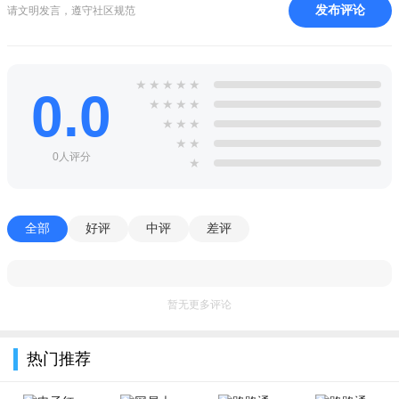
发布评论
请文明发言，遵守社区规范
★
★
★
★
★
0.0
★
★
★
★
★
★
★
★
★
0人评分
★
全部
好评
中评
差评
暂无更多评论
热门推荐