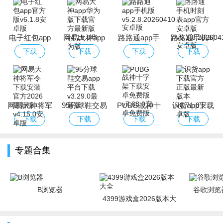
电子红包app
网易大神app
路路通app手
路路通手机时
官方版
华为版下载官
机版
刻表app官方
下载
下载
下载
下载
方最新版
安卓版
网易大神将军
95分球鞋交易
PUBG战神十
识货app下载
令下载安装官
app平台下载
字架下载安卓
官方正版最新
下载
下载
下载
下载
方2026最新版
免费版
版本
专题合集
B浏览器
谷歌浏览器
4399游戏盒2026版本大
全