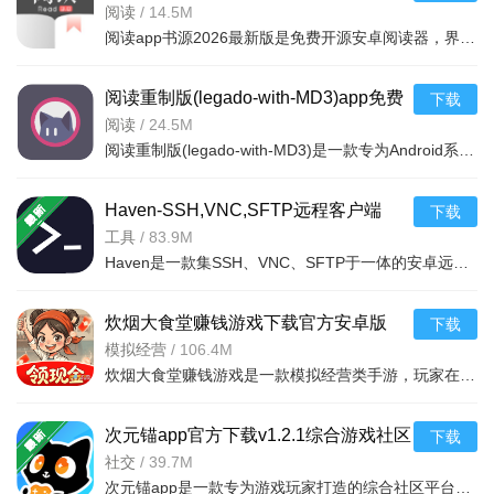
飞马出行司机端是一个有出行和接单的功能软件，是一个全
v3.26073003官方版
阅读
/
14.5M
阅读app书源2026最新版是免费开源安卓阅读器，界面简洁，海量书源可一键切换，支持新建、导入、编辑书源。无
新的打车平台，拥有丰富的优惠，平台也会提供优惠券让你打车
更优惠，也方便了司机朋友提供一个方便接单的平台，操作简
阅读重制版(legado-with-MD3)app免费
下载
单，只需要在手机上接单即可，有需要的朋友可以下载
下载安装v3.26.16.beta9安卓版
阅读
/
24.5M
软件介绍
阅读重制版(legado-with-MD3)是一款专为Android系统打造的免费开源阅读工具，支持海量书源自定义导入，提供
希望我们和您的共同努力，能带给每一个上车的乘客愉悦舒
Haven-SSH,VNC,SFTP远程客户端
下载
适的行程！让您能舒心工作的同时提供更专业的服务，给您更优
v5.86.1安卓版
工具
/
83.9M
的收益保障。订单结束后，驾驶员可以直接在软件上获得相应的
Haven是一款集SSH、VNC、SFTP于一体的安卓远程客户端，支持服务器管理、文件传输和桌面控制，界面简洁操作流
报酬。
软件特色
炊烟大食堂赚钱游戏下载官方安卓版
下载
v1.0.2红包版
模拟经营
/
106.4M
专业客服，随时陪伴：专业、耐心、负责的客服热线随时保
炊烟大食堂赚钱游戏是一款模拟经营类手游，玩家在游戏中经营食堂赚取红包，支持安卓手机下载，轻松赚钱提现
持畅通
帮助中心，新司机指南：量身打造新司机攻略，帮助您快速
次元锚app官方下载v1.2.1综合游戏社区
下载
社交
/
39.7M
上手接单，开启赚钱之旅
次元锚app是一款专为游戏玩家打造的综合社区平台，覆盖Steam、暴雪及热门二次元游戏等内容。提供实时游戏资