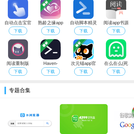
自动点击宝官
熟龄之缘app
自动脚本精灵
阅读app书源
方版下载安装
免费下载
app官方免费
2026最新版本
下载
下载
下载
下载
2026最新
下载安装最新
版
3、然后我们点击【立即加入赚钱】按钮，去注册成为一名网约车
司机。
阅读重制版
Haven-
次元锚app官
在么在么(死
(legado-with-
SSH,VNC,SFTP
方下载
了么)app安卓
下载
下载
下载
下载
MD3)app免费
远程客户端
版最新版下载
下载安装
专题合集