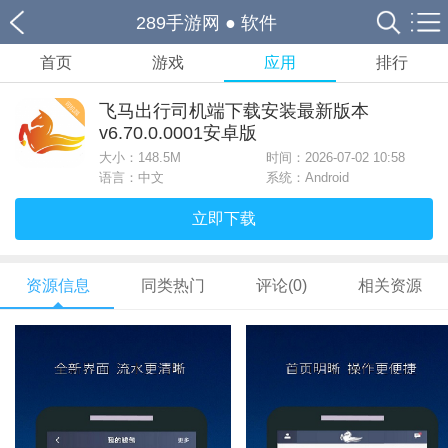
289手游网
●
软件
首页
游戏
应用
排行
飞马出行司机端下载安装最新版本
v6.70.0.0001安卓版
大小：
148.5M
时间：2026-07-02 10:58
语言：中文
系统：Android
立即下载
资源信息
同类热门
评论(0)
相关资源