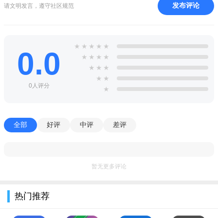
发布评论
请文明发言，遵守社区规范
★
★
★
★
★
0.0
★
★
★
★
★
★
★
★
★
0人评分
★
全部
好评
中评
差评
暂无更多评论
热门推荐