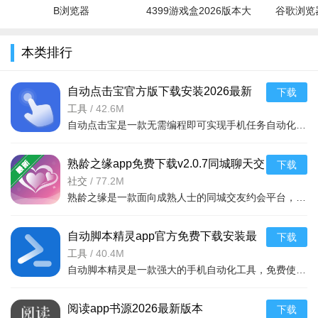
B浏览器
4399游戏盒2026版本大
谷歌浏览器
全
本类排行
自动点击宝官方版下载安装2026最新
下载
v26.07.27安卓版
工具
/
42.6M
自动点击宝是一款无需编程即可实现手机任务自动化的安卓应用，支持自定义点击、录制脚本、定时触发等功能，
熟龄之缘app免费下载v2.0.7同城聊天交
下载
友软件
社交
/
77.2M
熟龄之缘是一款面向成熟人士的同城交友约会平台，由四川风林网络科技有限公司开发。平台设有大学生专场、优
自动脚本精灵app官方免费下载安装最
下载
新版v26.07.26安卓版
工具
/
40.4M
自动脚本精灵是一款强大的手机自动化工具，免费使用。通过一键录制与执行脚本，实现点击、滑动等操作的自动
软件说明
阅读app书源2026最新版本
下载