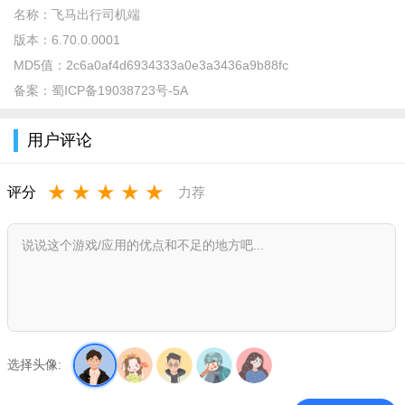
名称：
飞马出行司机端
版本：
6.70.0.0001
MD5值：
2c6a0af4d6934333a0e3a3436a9b88fc
备案：
蜀ICP备19038723号-5A
用户评论
★
★
★
★
★
评分
力荐
2、接着输入正确的【验证码】即可登录成功，未注册的手机号将
自动注册。
选择头像: