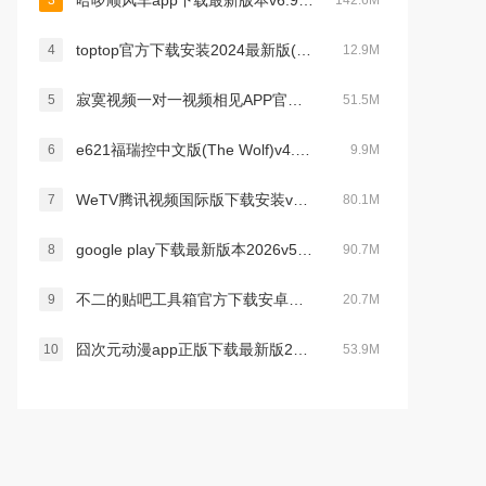
哈啰顺风车app下载最新版本v6.99.75最新版
3
142.6M
toptop官方下载安装2024最新版(TapTap)v2.70.9安卓版
4
12.9M
寂寞视频一对一视频相见APP官方版v2.4.1.0最新官方安卓版
5
51.5M
e621福瑞控中文版(The Wolf)v4.15.1最新版
6
9.9M
WeTV腾讯视频国际版下载安装v5.23.5.15350 官方最新版
7
80.1M
google play下载最新版本2026v52.5.18安卓手机版
8
90.7M
不二的贴吧工具箱官方下载安卓免费版v1.0官方安卓版
9
20.7M
囧次元动漫app正版下载最新版2025v1.5.9.0安卓版
10
53.9M