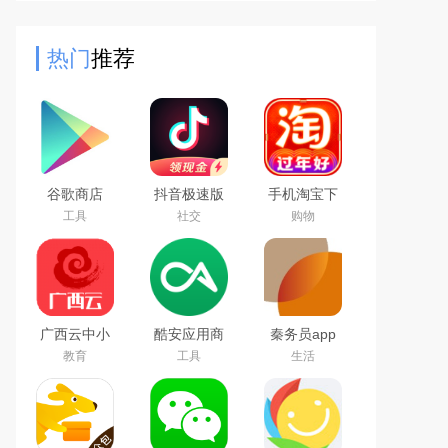
迷你高尔夫球场。游戏操作简单，只
需点击或拖拽即可控制击
热门
推荐
谷歌商店
抖音极速版
手机淘宝下
google play
免费下载
载2026app
工具
社交
购物
store最新版
2026最新版
最新版
本下载
广西云中小
酷安应用商
秦务员app
学空中课堂
店app下载
下载2026最
教育
工具
生活
app
2026最新版
新版