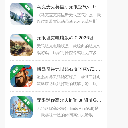
马克麦克莫里斯无限空气v1.0电脑版
《马克麦克莫里斯无限空气》是一款
以传奇滑雪运动员马克麦克莫里斯为
原型打造的真实滑雪模拟游戏。在广
袤的开放雪域中，玩家可以自由探索
无限坦克电脑版v2.0.2026坦克大战下载
群山、跳台与树林，体验
无限坦克电脑版是一款经典的坦克对
战游戏，玩家将操控各式坦克在多样
化的战场中展开激烈对决。游戏包含
单人战役和多人联机模式，支持自定
海岛奇兵无限钻石版下载v72.1.3策略塔防手游
义坦克升级与战术搭配。
海岛奇兵无限钻石版是一款基于经典
策略塔防玩法打造的破解手游，玩家
拥有无限钻石资源，可快速升级基
地、训练部队、进攻敌人，享受碾压
无限迷你高尔夫Infinite Mini Golf电脑版v1.0.0免费版休闲游戏
式的战斗快感。适合喜爱海
无限迷你高尔夫(InfiniteMiniGolf)是
一款趣味十足的休闲高尔夫游戏，玩
家可以在精美的3D场景中挑战各种