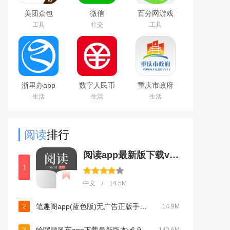
美团众包
微信
百分网游戏
WeChat
盒子下载
工具
社交
工具
2026新版
浙里办app
数字人民币
重庆市政府
官方下载
试点版官方
渝快办app
生活
生活
生活
2026手机版
app安卓版
官方版
阅读
排行
阅读app最新版下载v3.26073003官方版
1
中文 / 14.5M
笔趣阁app(蓝色版)无广告正版手机版v2021.09.88 安卓版
2
14.9M