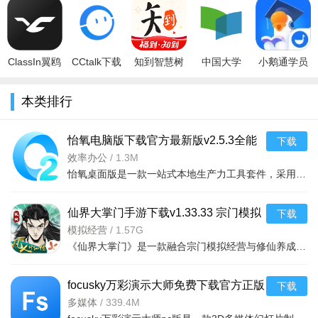
方最新版
钉钉版v3.31
平板下载中
最新版
客户端
更新
v6.7.6最新
最新版
文版v1.3.0
v2.1.52.7安
v8.3.45官方
版
安
卓版
版
1. 答题器样式优化
ClassIn翼鸥
CCtalk下载
知到智慧树
中国大学
小鹅通学员
2. 云盘支持新建EDB板书
教育app手
app官方最
app下载
MOOC官方
版app免费
机版下载
新版本
2024最新版
版V5.5.11安
下载最新版
3. 屏幕共享优化
本类排行
2026最新版
v7.14.13安
v5.3.8安卓
卓版
本v6.1.5安
v6
卓版
官方
卓
4. 教室内聊天记录储存，支持后进入学生观看
怡氧电脑版下载官方最新版v2.5.3全能
下载
5. 支持Edlink文件类型
办公套件
效率办公
/
1.3M
怡氧桌面版是一款一站式本地生产力工具套件，采用全本地化存储设计，文件留存本机。不强制联网，无隐私采集
6. 支持笔画自动识别为图形
仙界大掌门手游下载v1.33.33 宗门模拟
下载
经营修仙手游
模拟经营
/
1.57G
《仙界大掌门》是一款融合宗门模拟经营与修仙养成的手游。玩家将扮演掌门，经营仙门、招募弟子、炼丹炼器、
focusky万彩演示大师免费下载官方正版
下载
v4.8.576电脑版
多媒体
/
339.4M