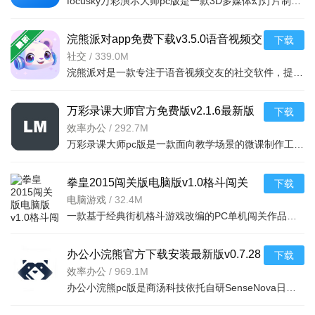
focusky万彩演示大师pc版是一款3D多媒体幻灯片制作软件，操作简单，有大量精美模板。它采用无边际画布和思维
浣熊派对app免费下载v3.5.0语音视频交
下载
友软件
社交
/
339.0M
浣熊派对是一款专注于语音视频交友的社交软件，提供实时语音、高清视频通话、兴趣匹配、动态广场等功能，帮
万彩录课大师官方免费版v2.1.6最新版
下载
效率办公
/
292.7M
万彩录课大师pc版是一款面向教学场景的微课制作工具，支持本地PPT一键导入分页录制，可同步开启麦克风收音与
拳皇2015闯关版电脑版v1.0格斗闯关
下载
电脑游戏
/
32.4M
一款基于经典街机格斗游戏改编的PC单机闯关作品。游戏保留了拳皇系列标志性的三
办公小浣熊官方下载安装最新版v0.7.28
下载
免费版
效率办公
/
969.1M
办公小浣熊pc版是商汤科技依托自研SenseNova日日新大模型打造的桌面端办公智能体，可高效完成复杂工作，替代