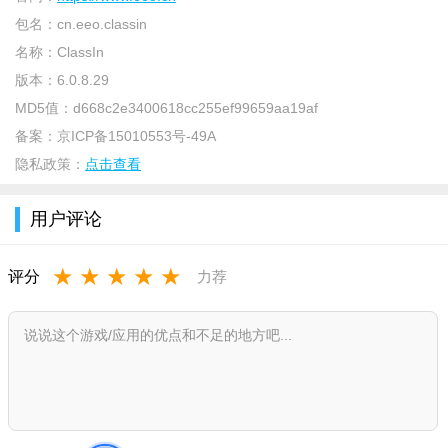
包名：
cn.eeo.classin
名称：
ClassIn
版本：
6.0.8.29
MD5值：
d668c2e3400618cc255ef99659aa19af
备案：
京ICP备15010553号-49A
隐私政策：
点击查看
说明
用户评论
ClassIn App是一款在线学习平台，平台拥有丰富的学习学
科，拥有丰富的教学场景，可以移动教学，多人同步音视频等，
★
★
★
★
★
评分
力荐
可以帮助随时随地学习提升自己。
介绍
这是一款专业的在线教室。
ClassIn支持学科：少儿英语、K12、留学语培、职业培训、
STEAM，我们甚至能用来教马术、教跳舞、学篆刻。