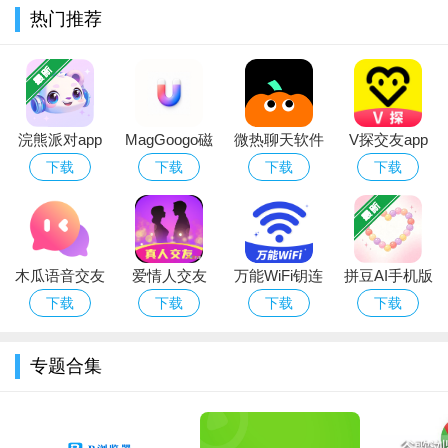
题器、抢答器、定时器、骰子等，同时支持自行开发新工具，方
热门推荐
便教师掌握不同类型的课堂。
【多种教学课件】支持多互动式教学课件，包括带动画特效
PPT、视频、音频、Word和PDF等，允许多个课件组合教学，满
足更多的教学场景。
浣熊派对app
MagGoogo磁
微热聊天软件
V探交友app
免费下载
力古哥app下
下载官方安卓
下载官方最新
下载
下载
下载
下载
【竞争性课堂氛围】拥有举手、抢答、奖励、上下台和静音
载
版
版
等课堂控制功能，支持实时查看学习统计数据，营造竞争性的课
堂氛围。
木瓜语音交友
爱情人交友
万能WiFi钥连
拼豆AI手机版
app下载官方
app官方下载
连app官方下
下载
下载
下载
下载
下载
最新版
载
专题合集