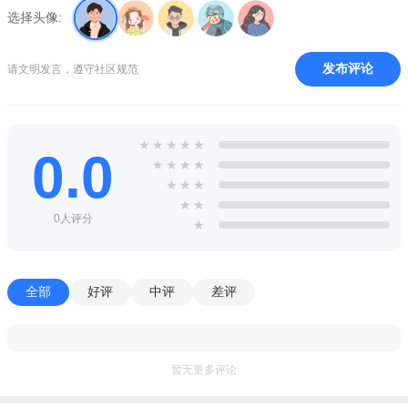
ClassIn教学场景：可完美呈现1对1、小班课、大班课、大直
选择头像:
播、双师等。
特色
发布评论
请文明发言，遵守社区规范
【移动教学】老师可以直播讲课的场景，学生可以展示所见
所闻，分享在教室内。
★
★
★
★
★
0.0
【拍照传图】充分发挥手机和Pad的移动性，随时随地上传图
★
★
★
★
片到教室，提交作业、分享作品。
★
★
★
★
★
【多人同步音视频】支持16人同步面对面授课和学习（老师
0人评分
★
学生均有视频窗口、音频、互动权限），视频窗口支持拖动、任
意比例放大及缩小，适合分组学习、答辩或演讲等。
全部
好评
中评
差评
【互动电子黑板】具备预编辑、多页滚动且无限使用功能的
互动式电子黑板，支持授权多人同时操作使用。
优势
暂无更多评论
【多元化教学工具】十几种小工具，包括互动式小黑板、答