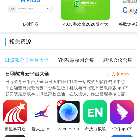
B浏览器
4399游戏盒2026版本大
谷歌浏览器
全
相关资源
日照教育云平台大全
YN智慧校园合集
腾讯会议合集
日照教育云平台大全
进入专区>>
日照教育云平台大全为日照市师生打造一站式教育软件资源中心。
平台涵盖日照教育云平台学生版手机版与日照教育云教师版app下
载安装最新版本，满足家校互通、在线授课、作业管理等核心需
求。同步收录钉钉app下载最新版..
超星学习通
爱大足app
zoomearth
希沃白板软
钉钉app下
app2026官
手机端平台
风暴追踪器
件安装2026
载最新版本