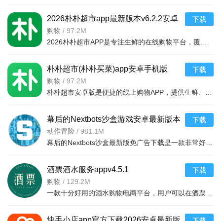
2026朴朴超市app最新版本v6.2.2安卓
下载
最新版
购物
/
97.2M
2026朴朴超市APP是专注生鲜的在线购物平台，覆盖多城，30分钟极速配送。品类丰富含生鲜、日用品等，万款产品品质保障，天天特价月月大促。新人首单免邮送100元红包，更有秒杀、优惠券、秒付功能，冷链锁
朴朴超市(朴朴买菜)app安卓手机版
下载
v6.2.2安卓版
购物
/
97.2M
朴朴超市安卓版是便捷的线上购物APP，提供生鲜、日用等万款品质商品，每日特价、月月大促，新人首单免邮还送100元红包。支持30分钟闪电送达多区域，秒付通道结账快，更有完善售后保障，满足日常需求，轻松享
幕后的Nextbots沙盒游戏安卓最新版本
下载
v11.2.2 中文版
动作冒险
/
981.1M
幕后的Nextbots沙盒最新版免广告下载是一款非常好玩的3D沙盒建造冒险游戏，高度自由的玩法和丰富的游戏内容，可以带给玩家们更多的冒险体验，采用第一视角，玩家可以自由探索和冒险，可以构建自己的基地，
酒票酒水服务appv4.5.1
下载
购物
/
129.2M
一款十分好用的酒水购物电商平台，用户可以在酒票酒水服务app上选购各种酒品，平台上酒品种类丰富，还有超多折扣，海量名优酒品，低至9.9元。，用户可以在享受美酒的同时查阅相关酒品知识
快手小店app官方下载2026安卓最新版
下载