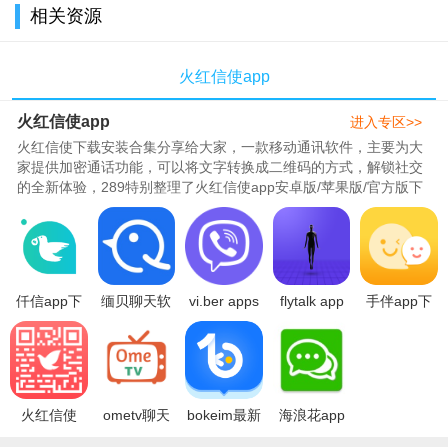
相关资源
火红信使app
火红信使app
进入专区>>
火红信使下载安装合集分享给大家，一款移动通讯软件，主要为大
家提供加密通话功能，可以将文字转换成二维码的方式，解锁社交
的全新体验，289特别整理了火红信使app安卓版/苹果版/官方版下
载等版本，希望能够满足大家的社交通讯的需求！..
仟信app下
缅贝聊天软
vi.ber apps
flytalk app
手伴app下
载最新版本
件下载2024
download
官方下载最
载最新版本
2024v1.3.1
最新版
2023apk最
新版v1.0.0
v1.0.4 官方
官方免费版
v4.1.1安卓
新版
安卓版
版
手机版
v21.2.1.0
火红信使
ometv聊天
bokeim最新
海浪花app
app下载官
软件2024最
版2023官方
下载安装最