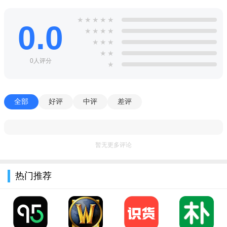
多达 100 名参与者的群聊
★
★
★
★
★
从贴纸市场下载贴纸，让消息变得更有趣！
0.0
★
★
★
★
推送通知将确保您不会错过任何短信或电话，即使 Viber 处于
★
★
★
★
★
关闭状态
0人评分
★
支持 Windows 和 Mac 电脑上的 Viber 桌面应用程序
全部
好评
中评
差评
暂无更多评论
热门推荐