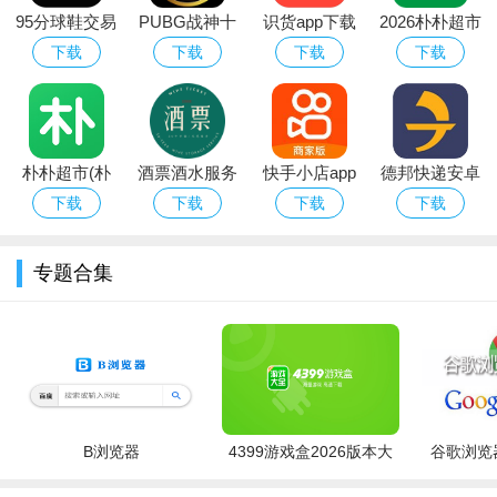
95分球鞋交易
PUBG战神十
识货app下载
2026朴朴超市
app平台下载
字架下载安卓
官方正版最新
app最新版本
下载
下载
下载
下载
免费版
版本
朴朴超市(朴
酒票酒水服务
快手小店app
德邦快递安卓
朴买菜)app安
app
官方下载2026
版
下载
下载
下载
下载
卓手机版
安卓最新版
专题合集
软件亮点：
1.提供动态表情、礼物等有趣功能。
2.安全性强，保护用户隐私。
3.提供高清语音、视频通话质量。
B浏览器
4399游戏盒2026版本大
谷歌浏览器
4.您可以同时在多个设备上使用同一个Viber帐户。
全