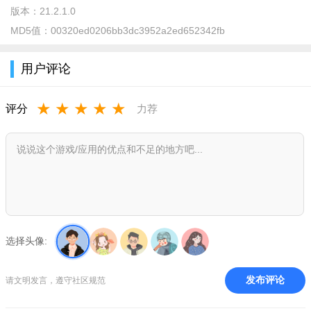
软件介绍：
版本：
21.2.1.0
MD5值：
00320ed0206bb3dc3952a2ed652342fb
在 Viber 上，您的电话号码就是您的 ID。 Viber 能够与您的手
机通讯录同步，自动检测您的联系人中哪些是 Viber 用户。
用户评论
软件优势：
★
★
★
★
★
1.Viber支持免费语音通话和视频通话。
评分
力荐
2.您可以发送免费的文字、语音、图片和视频消息。
3.您可以加入公共群组和私人对话。
4.支持实时翻译，方便国际交流。
软件功能：
与好友互发短信
选择头像:
拨打高清音质的免费电话
发布评论
请文明发言，遵守社区规范
分享照片、视频、语音消息、位置、贴纸和表情