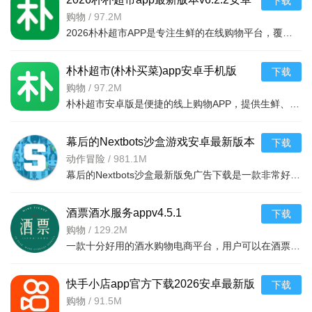
下载
最新版
购物
/
97.2M
2026朴朴超市APP是专注生鲜的在线购物平台，覆盖多城，30分钟极速配送。品类丰富含生鲜、日用品等，万款产品品质保障，天天特价月月大促。新人首单免邮送100元红包，更有秒杀、优惠券、秒付功能，冷链锁
朴朴超市(朴朴买菜)app安卓手机版
下载
v6.2.2安卓版
购物
/
97.2M
朴朴超市安卓版是便捷的线上购物APP，提供生鲜、日用等万款品质商品，每日特价、月月大促，新人首单免邮还送100元红包。支持30分钟闪电送达多区域，秒付通道结账快，更有完善售后保障，满足日常需求，轻松享
幕后的Nextbots沙盒游戏安卓最新版本
下载
v11.2.2 中文版
动作冒险
/
981.1M
幕后的Nextbots沙盒最新版免广告下载是一款非常好玩的3D沙盒建造冒险游戏，高度自由的玩法和丰富的游戏内容，可以带给玩家们更多的冒险体验，采用第一视角，玩家可以自由探索和冒险，可以构建自己的基地，
酒票酒水服务appv4.5.1
下载
购物
/
129.2M
一款十分好用的酒水购物电商平台，用户可以在酒票酒水服务app上选购各种酒品，平台上酒品种类丰富，还有超多折扣，海量名优酒品，低至9.9元。，用户可以在享受美酒的同时查阅相关酒品知识
软件优势
快手小店app官方下载2026安卓最新版
下载
v7.2.40.481安卓最新版
购物
/
91.5M
1、数百万个图片模板尽情使用，拼接组合只需一点，众多选