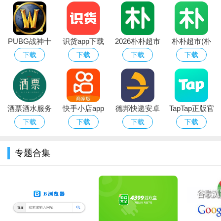
PUBG战神十
识货app下载
2026朴朴超市
朴朴超市(朴
字架下载安卓
官方正版最新
app最新版本
朴买菜)app安
下载
下载
下载
下载
免费版
版本
卓手机版
酒票酒水服务
快手小店app
德邦快递安卓
TapTap正版官
app
官方下载2026
版
方下载最新版
下载
下载
下载
下载
安卓最新版
本2026
专题合集
软件功能
1、画图：可以直接绘图，对照片进行效果处理、文字添加和