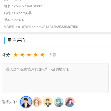
包名：
com.picsart.studio
名称：
Picsart美易
版本：
22.6.6
MD5值：
9187c91bcfbbf401a242b85336307f56
用户评论
★
★
★
★
★
评分
力荐
软件特色
1、一键抠图，轻轻松松就能帮您把人物或者东西精准的抠下
来，非常的方便
2、各种素材、贴纸、滤镜等，喜欢什么效果随便编辑，一键
选择头像:
帮您保存