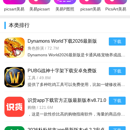
安卓版
版
3、通过手动调整参数，精确控制，想做什么样的图片都可以
picsart美易
美易picsart
美易P图照
picsart美易
PicsArt美易
随时制作，特效贴纸都超级多
全能编制器
下载安卓版
片抠图
全能编辑器
修图免费破
app下载
免费2026最
appv6.114
下载安卓版
解版v29.1.6
本类排行
4、PicsArt美易照片编辑的画笔和橡皮擦可以对所有工具进行
2022最新版
新版v29.1.6
v29.1.6安卓
v29.1.6最新
安卓版
版
局部调节，细节产生意想不到的美感
版
Dynamons World下载2026最新版
下载
v1.12.62 安卓版
角色扮演
/
72.7M
Dynamons World2026最新版是卡通风格宠物养成战斗RPG手游，可免费获取皮卡丘、裂空座等神兽。玩法类似精灵宝可梦，能捕捉训练宝可梦，需考虑属性相克策略。支持实时PVP对战、世界BOSS超
PUBG战神十字架下载安卓免费版
下载
v7.68.0安卓免费版
工具
/
49.8M
提供了多种吃鸡工具可以免费使用，比如一键修改画质，调节游戏的各种参数，还可以提供一些其他实用功能，比如快速清理手机内存、手机加速等，优化手机性能，提供更流畅的游戏体验，
识货app下载官方正版最新版本v8.71.0
下载
安卓版
购物
/
121.6M
，这是一款性价比高的购物指南软件，海量的商品你都是可以选择的，用户可以看到很多的优惠的商品内容，各种正版资源可以在这里下载，由识货专业鉴别功能帮助你甄别，十分专业安全，需
2026朴朴超市app最新版本v6.2.2安卓