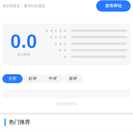
3、不仅可以拍照，还是一款非常强大的全能编辑器，一个
发布评论
请文明发言，遵守社区规范
picsart美易就足够
4、picsart美易有一个非常独特的画笔功能，让你在手机上也
可以享受到PS一样强大的功能
★
★
★
★
★
0.0
★
★
★
★
★
★
★
★
★
0人评分
★
全部
好评
中评
差评
暂无更多评论
热门推荐