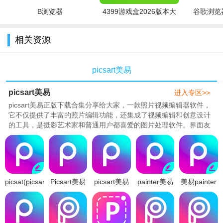
增添艺术效果
B浏览器
4399游戏盒2026版本大
谷歌浏览器
2、照片编辑：剪切、剪辑、拉伸、克隆、添加文本和调整曲
全
线，艺术照片滤镜、画框、背景、边框、插图编号
相关资源
3、贴纸：自定义贴纸和剪贴画，免费贴纸随意用，绘制模式
贴纸，标注，艺术画笔和文字样式
picsart美易
4、滤镜：包括Sketch、艺术效果、流行艺术、模糊效果，让
picsart美易
进入专区>>
您的照片带来更炫酷视觉效果
picsart美易正版下载合集分享给大家，一款照片视频编辑器软件，
它不仅提供了丰富的照片编辑功能，还集成了视频编辑和创意设计
5、分享：在PicsArt社会网络发货和上传照片时，可以直接通
的工具，是摄影艺术家和普通用户都喜爱的图片处理软件。界面友
过Picsart，微博，微信，朋友圈，抖音及QQ分享给家人和朋友
好，操作流畅，即使是非专业用户也能轻松上手，是大家剪辑视频
处理照片的不二之选！..
软件亮点
1、支持在线编辑、滤镜美化、添加背景和贴纸，各种需求在
picsat(picsart)
Picsart美易
picsart美易
painter美易
美易painter
这里都能满足你的操作
美易官方下
照片编辑官
全能编辑器
照片编辑下
软件下载
2、在p图中还有各种好看的模板供你使用，可以按照自己喜
载v29.1.6安
方免费版
正版app安
载官方2026
2026最新免
卓版
v29.1.6最新
卓最新版
最新版
费版v29.1.6
好随便调换
版本
2026v29.1.6
v29.1.6安卓
安卓手机版