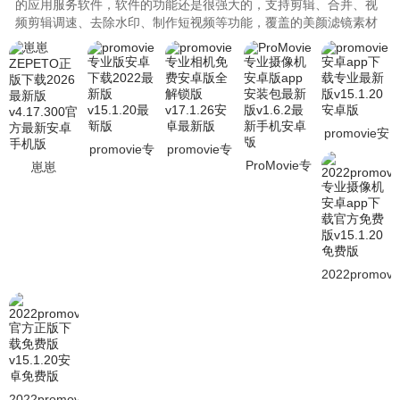
的应用服务软件，软件的功能还是很强大的，支持剪辑、合并、视
频剪辑调速、去除水印、制作短视频等功能，覆盖的美颜滤镜素材
真的是超丰富，支持蓝牙耳机和蓝牙麦克风录音，还支持影院级稳
定模式，让你的视频不会炫目，同时大家还可以在后期添加上各式
各样的效果特效，感兴趣的小伙伴们赶快点击下载吧。..
promovie安
promovie专
promovie专
卓app下载
ProMovie专
崽崽
业版安卓下
业相机免费
专业最新版
业摄像机安
ZEPETO正
载2022最新
安卓版全解
v15.1.20安
卓版app安
版下载2026
版v15.1.20
锁版
卓版
装包最新版
最新版
最新版
v17.1.26安
v1.6.2最新
v4.17.300官
卓最新版
手机安卓版
方最新安卓
手机版
2022promovi
专业摄像机
安卓app下
载官方免费
版v15.1.20
免费版
2022promovie