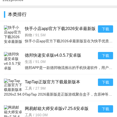
官方正版下
载免费版
本类排行
v15.1.20安
卓免费版
快手小店app官方下载2026安卓最新版
下载
v7.2.40.481安卓最新版
购物
/
91.5M
快手小店app官方下载2026卓最新版旨在为快手优质用户提供便捷的商品售卖服务，高效的将自身流量转化为收益，app拥有的功能很强大，店家可以在线查看所有的订单详情，软件拥有工作台，效率工具，客服消息等
德邦快递安卓版v4.0.5.7安卓版
下载
生活
/
91.0M
德邦APP是一款德邦物流推出的手机快递软件，用户可以通过手机下单查单、跟踪及个人资料管理等基本功能，方便快捷。
TapTap正版官方下载最新版本
下载
2026v2.94.0-mkt#100300手机版
工具
/
27.9M
TapTap 2026最新版是正版游戏聚合盒子，含原神等海量大作，更新及时。有平台+游戏双重福利，定期推主题权益；内置地图/配队/找搭子工具及安装包管理，提升体验。支持多登录保障安全，青少年模式兼顾不
网易邮箱大师安卓版v7.25.6安卓版
下载
工具
/
160.0M