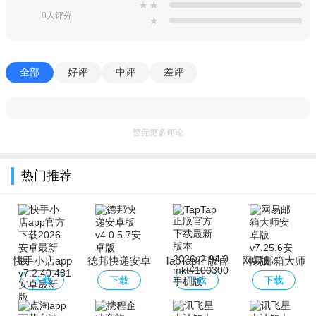
★
★
0人评分
★
全部
好评
中评
差评
暂无更多评论
热门推荐
快手小店app
德邦快递安卓
TapTap正版官
网易邮箱大师
官方下载2026
版
方下载最新版
安卓版
下载
下载
下载
下载
安卓最新版
本2026