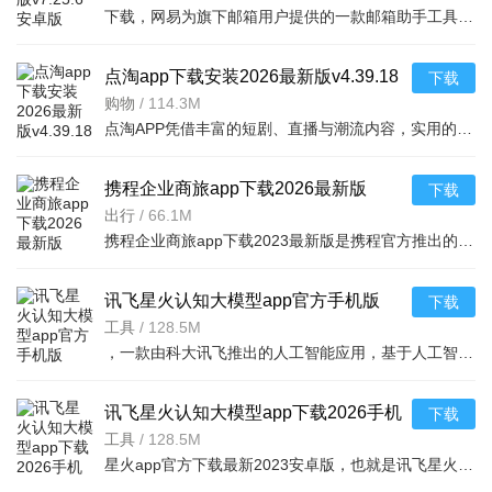
下载，网易为旗下邮箱用户提供的一款邮箱助手工具，支持网易邮箱、QQ邮箱、Gmail、139邮箱、Hotmail、新浪邮箱等各类个人邮箱。喜欢就来下载吧
点淘app下载安装2026最新版v4.39.18
下载
官方版
购物
/
114.3M
点淘APP凭借丰富的短剧、直播与潮流内容，实用的观剧、购物和互动功能，以及追剧购物一站式、优惠福利丰厚、内容互动丰富的核心亮点，成为追剧剁手党的宝藏平台，既为用户带来畅快的沉浸式观剧体验，又能让用户在
携程企业商旅app下载2026最新版
下载
v10.24.0安卓版
出行
/
66.1M
携程企业商旅app下载2023最新版是携程官方推出的专门针对企业级用户打造的平台，拥有更高的企业折扣，大家通过携程企业商旅app预订出差的机票、酒店等等都能获得更多折扣，需要的小伙伴快来下载吧。
讯飞星火认知大模型app官方手机版
下载
v5.6.1安卓版
工具
/
128.5M
，一款由科大讯飞推出的人工智能应用，基于人工智能技术，为大家提供强大的学习功能和办公功能，可以通过在线提问的方式，获取各种生活学习建议，还能够一键ai续写文章，完成各
讯飞星火认知大模型app下载2026手机
下载
版v5.6.1安卓最新版
工具
/
128.5M
星火app官方下载最新2023安卓版，也就是讯飞星火app，一款智能的讯飞星火认知大模型应用，拥有同样的ai社交功能，和文章续写，绘画功能，只需要输入关键词，即可快速生成你需要的文本内容，或者绘画作品