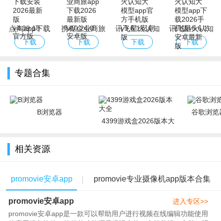
点淘app下载
携程企业商旅
讯飞星火认知
讯飞星火认知
安装2026最新
app下载2026
大模型app官
大模型app下
下载
下载
下载
下载
版
最新版
方手机版
载2026手机版
专题合集
B浏览器
谷歌浏览器
4399游戏盒2026版本大
全
相关资源
promovie安卓app
promovie专业摄像机app版本合集
promovie安卓app
进入专区>>
promovie安卓app是一款可以帮助用户进行视频在线编辑功能使用