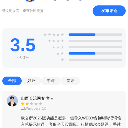
发布评论
请文明发言，遵守社区规范
★
★
★
★
★
3.5
★
★
★
★
★
★
★
★
★
4人评分
★
全部
好评
中评
差评
山西长治网友 客人
Windows 10
欧交所2026版功能是挺多，但导入WEB3钱包时助记词输
入总提示错误，客服半天没回应。行情偶尔会延迟，手续