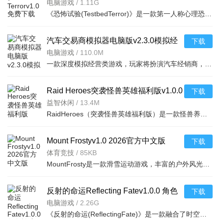
电脑游戏
/
1.11G
《恐怖试验(TestbedTerror)》是一款第一人称心理恐怖游戏，玩家将扮演一名被绑架的实验对象，被困在一个黑暗
汽车交易商模拟器电脑版v2.3.0模拟经
下载
营
电脑游戏
/
110.0M
一款深度模拟经营类游戏，玩家将扮演汽车经销商，从零开始打造自己的汽车商业
Raid Heroes突袭怪兽英雄福利版v1.0.0
下载
安卓版
益智休闲
/
13.4M
RaidHeroes（突袭怪兽英雄福利版）是一款怪兽养成与策略战斗手游，安卓平台免费下载，福利丰厚，轻松收集强
Mount Frostyv1.0 2026官方中文版
下载
体育竞技
/
85KB
MountFrosty是一款滑雪运动游戏，丰富的户外风光，玩家化身为一只小动物参与滑雪运动，同时躲避山林中的陷阱
反射的命运Reflecting Fatev1.0.0 角色
下载
扮演
电脑游戏
/
2.26G
《反射的命运(ReflectingFate)》是一款融合了时空回溯与道德抉择的解谜冒险游戏。玩家将扮演一位拥有反射过