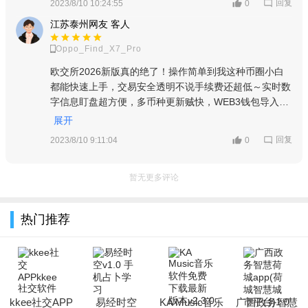
回复
2023/8/10 10:24:55
0
江苏泰州网友 客人
Oppo_Find_X7_Pro
欧交所2026新版真的绝了！操作简单到我这种币圈小白
都能快速上手，交易安全透明不说手续费还超低～实时数
字信息盯盘超方便，多币种更新贼快，WEB3钱包导入几
步就搞定，还有NFT市场和聚合交易功能，资产流转灵活
展开
风控也贴心，真心推荐给币圈朋友！
回复
2023/8/10 9:11:04
0
暂无更多评论
热门推荐
kkee社交APP
易经时空
KA Music音乐
广西政务智慧