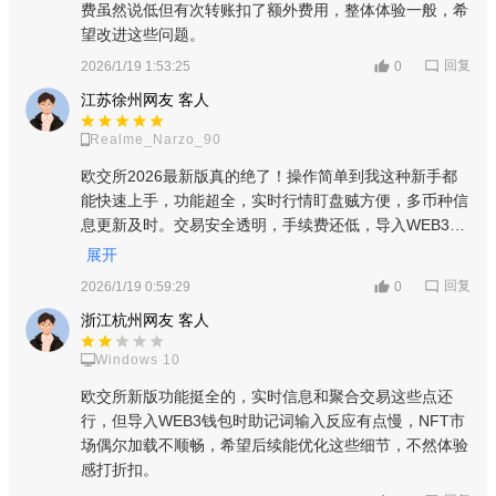
费虽然说低但有次转账扣了额外费用，整体体验一般，希
望改进这些问题。
回复
2026/1/19 1:53:25
0
江苏徐州网友 客人
Realme_Narzo_90
欧交所2026最新版真的绝了！操作简单到我这种新手都
能快速上手，功能超全，实时行情盯盘贼方便，多币种信
息更新及时。交易安全透明，手续费还低，导入WEB3钱
包步骤清晰，还有NFT市场和聚合交易，资产流转灵活风
展开
控也到位，币圈实用工具实锤！
回复
2026/1/19 0:59:29
0
浙江杭州网友 客人
Windows 10
欧交所新版功能挺全的，实时信息和聚合交易这些点还
行，但导入WEB3钱包时助记词输入反应有点慢，NFT市
场偶尔加载不顺畅，希望后续能优化这些细节，不然体验
感打折扣。