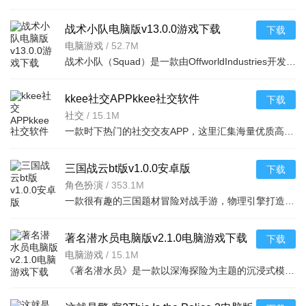
战术小队电脑版v13.0.0游戏下载
下载
电脑游戏
/
52.7M
战术小队（Squad）是一款由OffworldIndustries开发的大型多人在线军事模拟射击游戏。游戏以现代战争为背景，
kkee社交APPkkee社交软件
下载
社交
/
15.1M
一款时下热门的社交交友APP，这里汇集海量优质高端男女，让你在这里卸下工作生活一天的疲惫，
三国战云bt版v1.0.0安卓版
下载
角色扮演
/
353.1M
一款很有趣的三国题材冒险对战手游，物理引擎打造的超清游戏画面，给你精美细腻的人物刻画场
著名潜水员电脑版v2.1.0电脑游戏下载
下载
电脑游戏
/
15.1M
《著名潜水员》是一款以深海探险为主题的沉浸式模拟游戏。玩家将扮演一位专业潜水员，驾驶潜水器探索神秘的