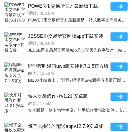
POWER币交易所官方最新版下载
下载
v6.176.0官方版
理财
/
458.5M
POWER币交易所官方最新版是一站式数字资产服务App，覆盖法币充值到加密货币交易全流程。安全合规，98%资产存
JESSE币交易所官网版app下载安装
下载
v6.173.0官方版
理财
/
450.0M
JESSE币交易所官网版App是全球领先数字资产一站式工具，支持多系统及AppleWatch适配。具备1:1准备金等全方位
哔哩哔哩漫画uwp版安装包7.1.5官方版
下载
阅读
/
126.2M
由289小编奉上，哔哩哔哩漫画uwp版拥有海量正版漫画资源，画质清晰、漫画福利众多，
快来对暑假作业v1.21 安卓版
下载
教育
/
17.5M
安卓版是一款专为学生设计的手机作业辅助软件，支持拍照搜题、答案核对、错题整理等功能，帮
饿了么拼吃吃配送appv12.7.9安卓版
下载