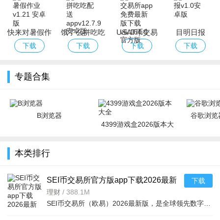
本
快来对暑假作
饿了么拼吃吃
USAT币交易
目明日报
业
配送app
所app免费最
下载
下载
下载
下载
新版下载
专题合集
B浏览器
谷歌浏览器
4399游戏盒2026版本大
全
本类排行
SEI币交易所官方版app下载2026最新
下载
版本v6.155.0最新版
理财
/
388.1M
SEI币交易所（欧易）2026最新版，是全球领先数字资产平台，支持币币、法币、合约等交易，含赚币、Web3钱包、