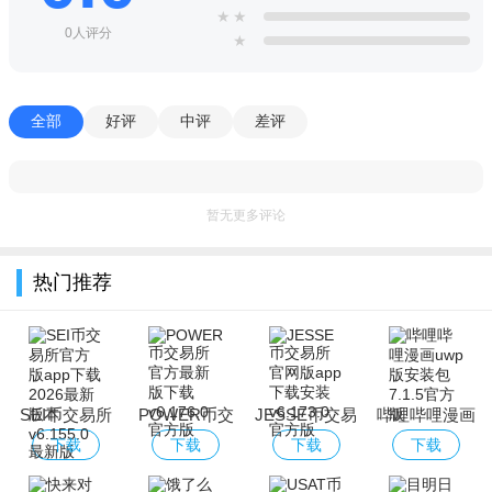
★
★
0人评分
★
全部
好评
中评
差评
暂无更多评论
热门推荐
SEI币交易所
POWER币交
JESSE币交易
哔哩哔哩漫画
官方版app下
易所官方最新
所官网版app
uwp版安装包
下载
下载
下载
下载
载2026最新版
版下载
下载安装