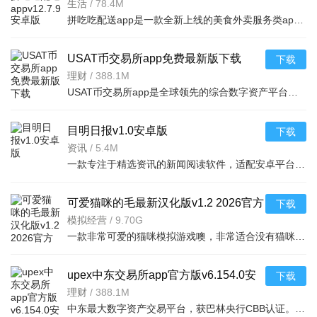
生活
/
78.4M
拼吃吃配送app是一款全新上线的美食外卖服务类app软件，致力于为每个用户快速便捷的解决跑腿外卖！拼吃吃ap
USAT币交易所app免费最新版下载
下载
v6.164.0官方版
理财
/
388.1M
USAT币交易所app是全球领先的综合数字资产平台，集现货、衍生品、Web3钱包、DeFi及NFT功能于一体。支持美国
目明日报v1.0安卓版
下载
资讯
/
5.4M
一款专注于精选资讯的新闻阅读软件，适配安卓平台，界面简洁无广告，帮助用户快速获取每日要闻，
可爱猫咪的毛最新汉化版v1.2 2026官方
下载
中文版
模拟经营
/
9.70G
一款非常可爱的猫咪模拟游戏噢，非常适合没有猫咪但是很喜欢猫的朋友噢，你可以使
upex中东交易所app官方版v6.154.0安
下载
卓版
理财
/
388.1M
中东最大数字资产交易平台，获巴林央行CBB认证。支持币币毫秒撮合、法币交易（保