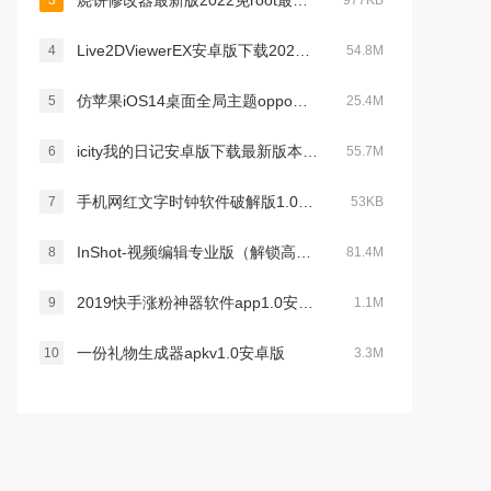
烧饼修改器最新版2022免root最新版v3.1最新版
3
977KB
Live2DViewerEX安卓版下载2026最新版v26.2.140最新官方版
4
54.8M
仿苹果iOS14桌面全局主题oppo中文版v4.5最新官方安卓版
5
25.4M
icity我的日记安卓版下载最新版本v4.0.9官方最新安卓版
6
55.7M
手机网红文字时钟软件破解版1.0安卓版
7
53KB
InShot-视频编辑专业版（解锁高级功能）v2.196.1529最新版
8
81.4M
2019快手涨粉神器软件app1.0安卓免费版
9
1.1M
一份礼物生成器apkv1.0安卓版
10
3.3M