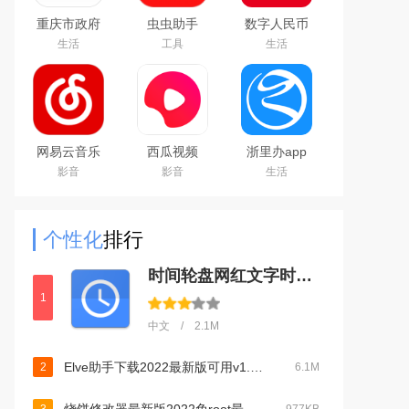
重庆市政府
虫虫助手
数字人民币
渝快办app
2026最新版
试点版官方
生活
工具
生活
官方版
游戏盒子
app安卓版
网易云音乐
西瓜视频
浙里办app
下载2025最
2024最新版
官方下载
影音
影音
生活
新版
2026手机版
个性化
排行
时间轮盘网红文字时钟appv1.0安卓版
1
中文 / 2.1M
Elve助手下载2022最新版可用v1.40官方版
2
6.1M