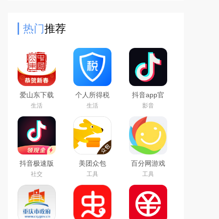
小组件，软件功能强大内含多种模板
大量的趣味组件，还有许多
热门
推荐
爱山东下载
个人所得税
抖音app官
app官方最
app下载安
方最新版本
生活
生活
影音
新版
装官方2026
最新版
抖音极速版
美团众包
百分网游戏
免费下载
app
盒子下载
社交
工具
工具
2026最新版
2026新版