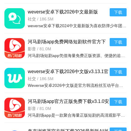
weverse安卓下载2026中文最新版
下载
v3.13.1最新安卓版
社交
/
186.5M
weverse安卓下载2024中文最新版为喜欢防弹少年团的粉丝带来了许多的福利，为粉丝和朋友创建高质量的互动平台，随意发表与偶像有关的任何话题，用户可以在这里获得偶像的个人信息，可以与许多粉丝聊天，从
河马剧场app免费网络短剧软件官方下
下载
载v3.1.0安卓版
影音
/
81.0M
河马剧场短剧app凭借海量免费正版资源、便捷的追剧功能与创新的收益模式，精准解决了用户找剧难、付费门槛高、追剧不便捷的痛点，既满足了碎片化娱乐需求，又通过互动与收益机制提升了使用粘性，是短剧爱好者的优
weverse安卓下载2026中文版v3.13.1官
下载
方安卓版
社交
/
186.5M
Weverse安卓2026中文版是官方韩流粉丝互动平台，无需翻墙。明星亲自分享动态、私密内容及专属视频，每月多场直播可互动；支持多语言翻译，粉丝跨地域交流、建社区；还有专属活动、行程提醒，助你轻松获取
河马剧场app官方正版免费下载v3.1.0安
下载
卓版
影音
/
81.0M
河马剧场app是一款聚合海量正版短剧的高清观影平台，涵盖重生逆袭、古装甜宠等多元题材，提供智能推荐与无广告体验。亮点在于其720P-1080P超清画质及杜比音效，以及个性化推荐体系。功能包括智能播放续