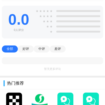
4、邀请朋友下载注册可以获得4.5元奖励和20%的朋友阅读收
入提成。邀请的朋友越多，他们得到的奖励就越多
★
★
★
★
★
0.0
★
★
★
★
蚂蚁微赚app优势
★
★
★
1、选择信息，创造属于自己的精致生活
★
★
0人评分
★
2、根据自己的生活方式订阅精彩的生活资讯内容
3、收集数字、体育、旅游、美食、电影、时尚、家居等方面
全部
好评
中评
差评
的前沿信息
4、文章内置百科词条，全方位拓宽你的阅读视野
蚂蚁微赚app点评
暂无更多评论
1、扩展阅读，一键直接进入各种生活场景
热门推荐
2、浏览最新影评后，可以轻松购票和预订
3、欣赏时尚潮流物品，可以一键下单购买
4、品味外国的文化特色。按拇指就可以订机票和酒店