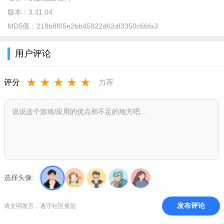
版本：
3.31.04
MD5值：
218b8f05e2bb45822d62df3350c66fa3
蚂蚁微赚app介绍
蚂蚁微赚app是一款能够为自己赚取一份额外收益的手机软
用户评论
件。有了这款软件之后，用户可以在这里阅读新闻赚钱，也可以
做一些赚钱任务赚钱，用户只需要阅读文章就能轻松获取奖励，
★
★
★
★
★
评分
力荐
总之赚钱的方法很多，奖励秒到账，安全无风险，提现无门槛。
蚂蚁微赚app特色
1、蚂蚁微赚是一款把信息转发给朋友圈让朋友阅读赚取收入
奖励的APP
2、平台每天都有大量的信息更新，每天选择高质量的文章转
选择头像:
发就能轻松获得收入，每天还能赚到零花钱
3、平台转发阅读每篇文章单价0.08元，每位朋友阅读标准，
发布评论
请文明发言，遵守社区规范
计算奖励