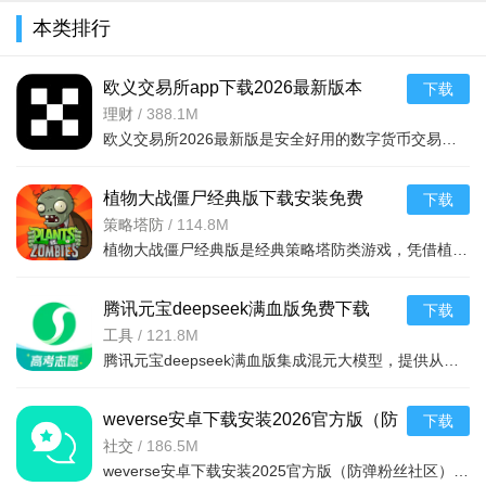
本类排行
欧义交易所app下载2026最新版本
下载
v6.165.0最新版
理财
/
388.1M
欧义交易所2026最新版是安全好用的数字货币交易平台，支持近千种币种及衍生品交易，配备安全钱包。全球领先，金融级加密保障安全，专业分析师直播指导。功能含智能挖矿、矿池自动切换、实时监控挖矿状况，交易流
植物大战僵尸经典版下载安装免费
下载
v3.15.0安卓版
策略塔防
/
114.8M
植物大战僵尸经典版是经典策略塔防类游戏，凭借植物抵御僵尸守护家园的核心玩法，通过种植植物构建防线，抵御从屏幕右侧持续入侵的僵尸，风靡全球，游戏的界面简洁，操作简单，上手容易，全年龄段都适合玩这款游戏。
腾讯元宝deepseek满血版免费下载
下载
v2.63.0安卓版
工具
/
121.8M
腾讯元宝deepseek满血版集成混元大模型，提供从文档解析、多语言翻译到创意绘图、口语陪练的一站式AI服务。亮点在于其全面覆盖办公学习生活娱乐需求，特别适合追求效率与创意的用户。功能包括AI写作、对
weverse安卓下载安装2026官方版（防
下载
弹粉丝社区）v3.13.1官方最新版
社交
/
186.5M
weverse安卓下载安装2025官方版（防弹粉丝社区）是一款非常棒的粉丝社区平台，是一款可以与自己喜欢的明星交流的软件，只需轻轻按一下按钮，便可与世界各地的粉丝们交流，获得最新的爱豆行程消息和资讯，