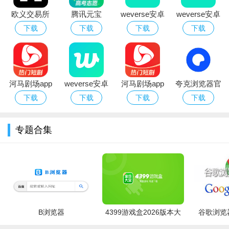
欧义交易所
腾讯元宝
weverse安卓
weverse安卓
app下载2026
deepseek满
下载安装2026
下载2026中文
下载
下载
下载
下载
最新版本
血版免费下载
官方版（防弹
最新版
粉丝社区）
河马剧场app
weverse安卓
河马剧场app
夸克浏览器官
免费网络短剧
下载2026中文
官方正版免费
方版下载2026
下载
下载
下载
下载
软件官方下载
版
下载
最新版AI浏览
器
专题合集
B浏览器
4399游戏盒2026版本大
谷歌浏览器
全