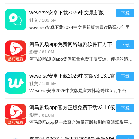
weverse安卓下载2026中文最新版
下载
v3.13.1最新安卓版
社交
/
186.5M
weverse安卓下载2024中文最新版为喜欢防弹少年团的粉丝带来了许多的福利，为粉丝和朋友创建高质量的互动平台，随意发表与偶像有关的任何话题，用户可以在这里获得偶像的个人信息，可以与许多粉丝聊天，从
河马剧场app免费网络短剧软件官方下
下载
载v3.1.0安卓版
影音
/
81.0M
河马剧场短剧app凭借海量免费正版资源、便捷的追剧功能与创新的收益模式，精准解决了用户找剧难、付费门槛高、追剧不便捷的痛点，既满足了碎片化娱乐需求，又通过互动与收益机制提升了使用粘性，是短剧爱好者的优
weverse安卓下载2026中文版v3.13.1官
下载
方安卓版
社交
/
186.5M
Weverse安卓2026中文版是官方韩流粉丝互动平台，无需翻墙。明星亲自分享动态、私密内容及专属视频，每月多场直播可互动；支持多语言翻译，粉丝跨地域交流、建社区；还有专属活动、行程提醒，助你轻松获取
河马剧场app官方正版免费下载v3.1.0安
下载
卓版
影音
/
81.0M
河马剧场app是一款聚合海量正版短剧的高清观影平台，涵盖重生逆袭、古装甜宠等多元题材，提供智能推荐与无广告体验。亮点在于其720P-1080P超清画质及杜比音效，以及个性化推荐体系。功能包括智能播放续