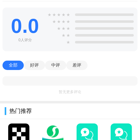
蜂喔商户软件可支持上架商户独立品牌小程序，提升品牌形
象，提高客户粘性。
★
★
★
★
★
0.0
★
★
★
★
蜂喔商户荐商平台小编评测
★
★
★
★
★
专业的住宅、商铺、物业房产租售大平台，拥有海量真实的
0人评分
★
房源信息。提供信息匹配推荐、精准搜索、房屋估价分析、地图
找房等强大功能。
全部
好评
中评
差评
暂无更多评论
热门推荐