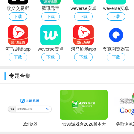
欧义交易所
腾讯元宝
weverse安卓
weverse安卓
app下载2026
deepseek满
下载安装2026
下载2026中文
下载
下载
下载
下载
最新版本
血版免费下载
官方版（防弹
最新版
粉丝社区）
河马剧场app
weverse安卓
河马剧场app
夸克浏览器官
免费网络短剧
下载2026中文
官方正版免费
方版下载2026
下载
下载
下载
下载
软件官方下载
版
下载
最新版AI浏览
器
专题合集
B浏览器
4399游戏盒2026版本大
谷歌浏览器
全