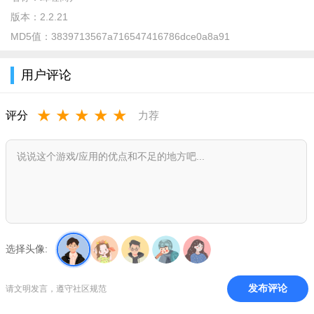
2、0成本开店，0成本做业务，平台只按您的业绩收取小比例
版本：
2.2.21
管理服务费。
MD5值：
3839713567a716547416786dce0a8a91
3、工作方式灵活、自由，适合各种人士。
蜂喔商户荐商平台产品优势
用户评论
1、手机管理网店
★
★
★
★
★
评分
力荐
上架商品，、客户数据查看等工作一部手机即可完成，支持
随时随地方便易用。
2、商品自由添加
支持添加实物，票券类商品，商品内容更丰富。
3、零成本免费开店
选择头像:
蜂喔商户app企业，个体工商户可免费开设自己的网店，开店
轻松无负担，支持客户在线付款，商户在线收款。
发布评论
请文明发言，遵守社区规范
4、品牌定制打造企业形象