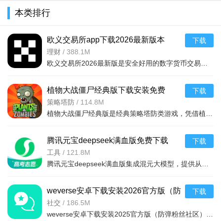
本类排行
欧义交易所app下载2026最新版本
下载
v6.165.0最新版
理财
/
388.1M
欧义交易所2026最新版是安全好用的数字货币交易平台，支持近千种币种及衍生品交易，配备安全钱包。全球领先，金融级加密保障安全，专业分析师直播指导。功能含智能挖矿、矿池自动切换、实时监控挖矿状况，交易流
植物大战僵尸经典版下载安装免费
下载
v3.15.0安卓版
策略塔防
/
114.8M
植物大战僵尸经典版是经典策略塔防类游戏，凭借植物抵御僵尸守护家园的核心玩法，通过种植植物构建防线，抵御从屏幕右侧持续入侵的僵尸，风靡全球，游戏的界面简洁，操作简单，上手容易，全年龄段都适合玩这款游戏。
腾讯元宝deepseek满血版免费下载
下载
v2.63.0安卓版
工具
/
121.8M
腾讯元宝deepseek满血版集成混元大模型，提供从文档解析、多语言翻译到创意绘图、口语陪练的一站式AI服务。亮点在于其全面覆盖办公学习生活娱乐需求，特别适合追求效率与创意的用户。功能包括AI写作、对
weverse安卓下载安装2026官方版（防
下载
弹粉丝社区）v3.13.1官方最新版
社交
/
186.5M
weverse安卓下载安装2025官方版（防弹粉丝社区）是一款非常棒的粉丝社区平台，是一款可以与自己喜欢的明星交流的软件，只需轻轻按一下按钮，便可与世界各地的粉丝们交流，获得最新的爱豆行程消息和资讯，