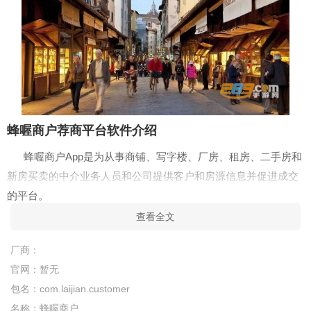
蜂喔商户荐商平台软件介绍
蜂喔商户App是为从事商铺、写字楼、厂房、租房、二手房和
新房买卖的中介业务人员和公司提供客户和房源信息并促进成交
的平台。
查看全文
蜂喔商户荐商平台特色亮点
1、通过平台的多种收费和服务形式，同城百万业务员相互协
厂商：
助来促进成交、不仅使客户成交速度加快，也使业务人员有了多
官网：
暂无
渠道的收入来源，相比传统中介业务收入更高。
包名：
com.laijian.customer
名称：
蜂喔商户