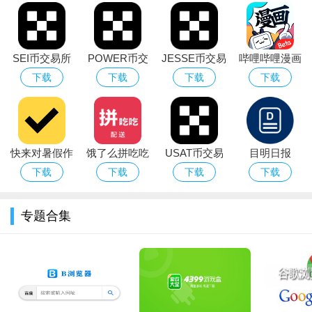
内部资料 图书商城提供教研团队多年教研心血，内部资料助
你通关无忧。
SEI币交易所
POWER币交
JESSE币交易
哔哩哔哩漫画
导游通app官方版特色
官方版app下
易所官方最新
所官网版app
uwp版安装包
下载
下载
下载
下载
载2026最新版
版下载
下载安装
系统会不定期的向用户推荐各种免费课程以供观看学习，有
本
效提高学习效率；
系统将自动为用户记录相关练习数据，帮助用户将所有练习
快来对暑假作
饿了么拼吃吃
USAT币交易
目明日报
中出现的错题进行重温；
业
配送app
所app免费最
下载
下载
下载
下载
用户通过该平台即可根据实际情况填写相关信息从而获得最
新版下载
合理的练习推荐；
专题合集
用户可以在查阅练习过程中将喜欢的课程或者书籍一键进行
收藏，方便再次查找更方便；
系统会每天为用户推荐最新新闻资讯，用户可随心点击进行
查看详情；