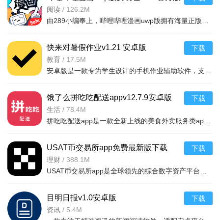
通过我的学习选项功能用户可以实时查看当前学习的总共时
阅读
/
126.2M
长，方便用户更好规划时间进行练习。
由289小编奉上，哔哩哔哩漫画uwp版拥有海量正版漫画资源，画质清晰、漫画福利众多，
导游通app官方版点评
快来对暑假作业v1.21 安卓版
下载
可以查询并确认旅行社发布的电子行程单，到旅游景区签到
教育
/
17.5M
验证行程单，记录旅游团队的花费情况。
安卓版是一款专为学生设计的手机作业辅助软件，支持拍照搜题、答案核对、错题整理等功能，帮
也可以查询旅游局发布的通知公告、文件资料、旅行社招聘
饿了么拼吃吃配送appv12.7.9安卓版
下载
信息，发布自己带团的所见所感、自荐信息。
生活
/
78.4M
拼吃吃配送app是一款全新上线的美食外卖服务类app软件，致力于为每个用户快速便捷的解决跑腿外卖！拼吃吃ap
USAT币交易所app免费最新版下载
下载
v6.164.0官方版
理财
/
388.1M
USAT币交易所app是全球领先的综合数字资产平台，集现货、衍生品、Web3钱包、DeFi及NFT功能于一体。支持美国
目明日报v1.0安卓版
下载
资讯
/
5.4M