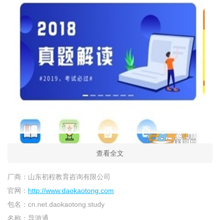
查看全文
导游通app官方版介绍
厂商：
山东初程教育咨询有限公司
导游通app官方版拥有导游资格考试、导游等级考试、导游执
官网：
http://www.daokaotong.com
业教育等视频学习、网络题库、免费讲座、真题解析、学习指南
包名：
cn.net.daokaotong.study
等相关资讯，导游通app官方版陪伴导游朋友在执业路上不断前
名称：
导游通