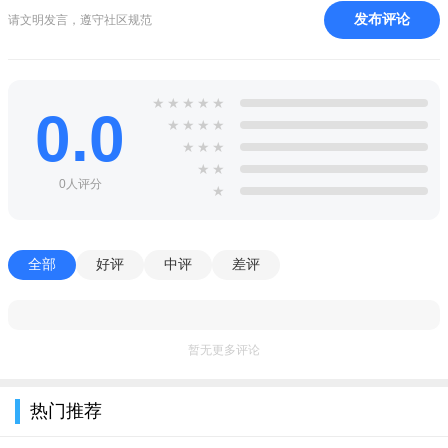
发布评论
请文明发言，遵守社区规范
★
★
★
★
★
0.0
★
★
★
★
★
★
★
★
★
0人评分
★
导游通app官方版亮点
全部
好评
中评
差评
超全题库 教材知识点随堂练习+历年真题+考前押题等多种题
库全方位辅导考试；
暂无更多评论
导游资格证考试+中级导游考试+导游执业能力提升等职业生
涯全程辅导，打造导游培训领域的“黄埔军校”；
热门推荐
名师课程 业界名师指导，备考轻松高效，通关率行业领先 更
多试听课程可在课程中心体验；