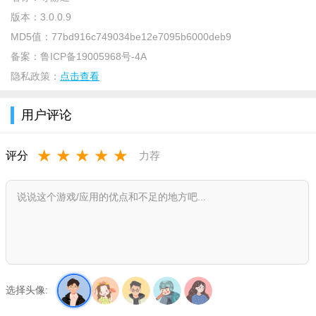
行，成功孵化优秀导游万余名，被誉为高端导游培训领域的“黄埔
版本：
3.0.0.9
军校”。
MD5值：
77bd916c749034be12e7095b6000deb9
备案：
鲁ICP备19005968号-4A
隐私政策：
点击查看
用户评论
★
★
★
★
★
评分
力荐
选择头像: