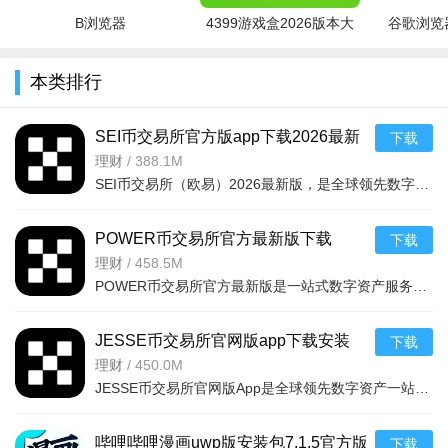
系统收录的练习题库每一道都有答案解析，用户可以实时进
B浏览器
4399游戏盒2026版本大
谷歌浏览器
行查看练习。
全
本类排行
导游通app官方版优势
用户通过通关题库功能可以查看系统整理的一系列导游考试
SEI币交易所官方版app下载2026最新
下载
相关题型，用户可随心点击进行练习；
版本v6.155.0最新版
理财
/
388.1M
SEI币交易所（欧易）2026最新版，是全球领先数字资产平台，支持币币、法币、合约等交易，含赚币、Web3钱包、
用户可以通过错题巩固选项功能将系统自动帮助记录的错题
进行重新温习，保障学习进度；
POWER币交易所官方最新版下载
下载
通过人气课程选项功能用户可以实时查看系统为用户推荐的
v6.176.0官方版
理财
/
458.5M
各类精品课程，用户可随心点击查看；
POWER币交易所官方最新版是一站式数字资产服务App，覆盖法币充值到加密货币交易全流程。安全合规，98%资产存
用户通过课程记录选项功能可以查看到当前通过该平台选择
JESSE币交易所官网版app下载安装
下载
练习的所有课程信息；
v6.173.0官方版
理财
/
450.0M
用户可以通过学习商城选项功能进入挑选自己感兴趣的书籍
JESSE币交易所官网版App是全球领先数字资产一站式工具，支持多系统及AppleWatch适配。具备1:1准备金等全方位
内容或者课程指导练习进行购买；
哔哩哔哩漫画uwp版安装包7.1.5官方版
下载