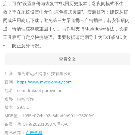
启，可在“设置备份与恢复”中找回历史版本；②夜间模式不生
效？需在系统设置中允许“深色模式覆盖”。安装技巧：建议从官
网或应用商店下载，避免第三方渠道携带广告插件；若安装后闪
退，请清理缓存或重启手机。写作时支持Markdown语法，长按
工具栏可自定义快捷短语。重要数据请定期导出为TXT或MD文
件，防止意外情况。
查看全文
厂商：
东莞市迈科网络科技有限公司
官网：
https://www.mycolorway.com
包名：
com.drakeet.purewriter
名称：
纯纯写作
版本：
29.3.1
MD5值：
1995e07cbc92c34fad9a901fe7320fe9
备案：
粤ICP备2023109876号-3A
隐私政策：
点击查看