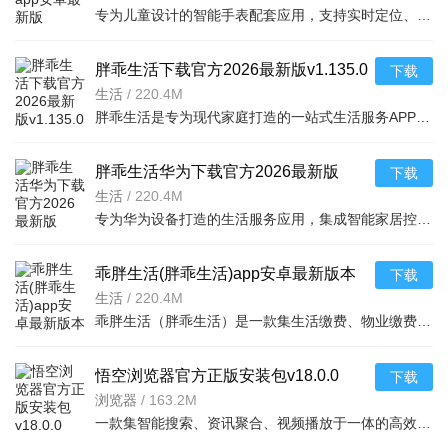
专为儿童设计的智能手表配套应用，支持实时定位、语音通话、视频通话、安
胖乖生活下载官方2026最新版v1.135.0
下载
2026安卓版
生活
/
220.4M
胖乖生活是专为现代家庭打造的一站式生活服务APP，覆盖水电燃气缴费、物业费缴纳、社区公告、维修报修等核心
胖乖生活华为下载官方2026最新版
下载
v1.135.0 2026安卓版
生活
/
220.4M
专为华为设备打造的生活服务应用，集成智能家居控制、生活缴费、社区服务
乖胖生活(胖乖生活)app安卓最新版本
下载
v1.135.0 2026手机版
生活
/
220.4M
乖胖生活（胖乖生活）是一款集生活缴费、物业缴费、社区服务于一体的便民生活服务应用。用户可通过APP快速完
悟空浏览器官方正版安装包v18.0.0
下载
2026手机版
浏览器
/
163.2M
一款集智能搜索、资讯聚合、视频播放于一体的高效手机浏览器。基于强大的推荐算