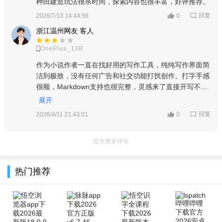
种田建造玩法很杀时间，探索内容也很丰富，好评推荐。
回复
2026/7/13 14:44:56
0
浙江温州网友 客人
OnePlus_13R
作为小说作者一直在找好用的写作工具，纯纯写作界面简
洁到极致，没有任何广告和社交功能打扰创作。打字手感
很顺，Markdown支持也很完整，灵感来了直接开写不用
担心丢稿，云同步也很稳定，用了三个月已经写了二十多
展开
万字了！
回复
2026/4/11 21:43:01
0
暂无更多评论
热门推荐