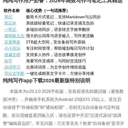
纯纯写作用户必备：2026年高效写作与笔记工具精选
软件名称
核心优势（一句话推荐）
墨记
极简卡片式笔记，支持Markdown与云同步
笔记本
系统级轻量笔记，快速记录灵感无负担
一笔记
多端自动同步，语音转文字效率翻倍
搜狗输入法
强大的云词库与语音输入，写作更流畅
百度网盘
2TB超大空间，安全备份写作原稿
小小历法
专注时间管理，帮助规划每日写作计划
漫威文档
支持多人协作，适合故事接龙创作
知乎
海量写作灵感库，与同好交流技巧
诗词学习
古典诗词库，为文学创作增添底蕴
导出文字图
一键生成精美文字卡片，方便分享传播
纯纯写作app下载2026最新版特别说明
本版本为v29.3.0 2026手机版，安装前请先卸载旧版（避免数
据冲突），并确保手机系统为Android 10或iOS 15以上。首次启
动请授予“存储权限”和“通知权限”，否则无法自动备份与定时提
醒。若出现键盘遮挡输入区，请在设置中开启“沉浸式滚动”或调
整“编辑器边距”。常见问题：①文章丢失？检查“自动备份”是否开