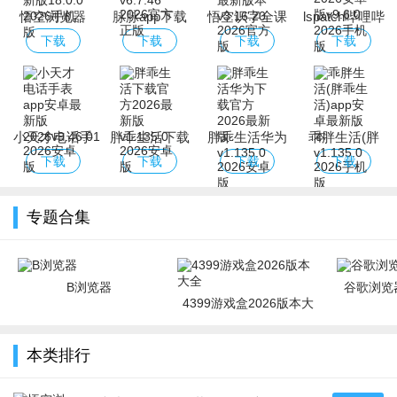
悟空浏览器
脉脉app下载
悟空识字全课
lspatch哔哩哔
app下载2026
2026官方正版
程下载2026最
哩下载官方
下载
下载
下载
下载
最新版
新版本
2026安卓版
小天才电话手
胖乖生活下载
胖乖生活华为
乖胖生活(胖
表app安卓最
官方2026最新
下载官方2026
乖生活)app安
下载
下载
下载
下载
新版2026
版
最新版
卓最新版本
专题合集
B浏览器
谷歌浏览器
4399游戏盒2026版本大
全
本类排行