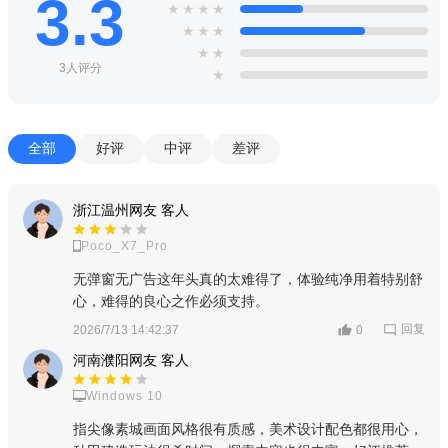
3.3
★
★
★
★
★
★
★
★
★
3人评分
★
全部
好评
中评
差评
浙江温州网友 客人
Poco_X7_Pro
无弹窗无广告这年头真的太难得了，体验纯净用着特别舒
心，难得的良心之作必须支持。
回复
2026/7/13 14:42:37
0
河南濮阳网友 客人
Windows 10
指尖像素城画面风格很有质感，美术设计配色都很用心，