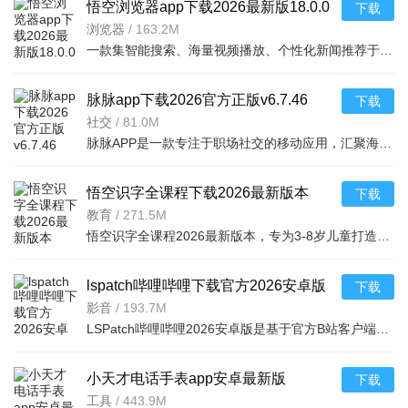
悟空浏览器app下载2026最新版18.0.0
下载
2026手机版
浏览器
/
163.2M
一款集智能搜索、海量视频播放、个性化新闻推荐于一体的手机浏览器。依托强大
脉脉app下载2026官方正版v6.7.46
下载
2026官方正版
社交
/
81.0M
脉脉APP是一款专注于职场社交的移动应用，汇聚海量实名认证的职场精英，打造真实可信的职场人脉网络。用户可
悟空识字全课程下载2026最新版本
下载
v3.16.20 2026官方版
教育
/
271.5M
悟空识字全课程2026最新版本，专为3-8岁儿童打造的趣味识字软件。结合《西游记》经典故事，通过动画、游戏、
lspatch哔哩哔哩下载官方2026安卓版
下载
v9.6.0 2026手机版
影音
/
193.7M
LSPatch哔哩哔哩2026安卓版是基于官方B站客户端深度定制的修改版，通过LSPatch框架注入功能模块，实现去广告
小天才电话手表app安卓最新版
下载
2026v9.46.01 2026安卓版
工具
/
443.9M