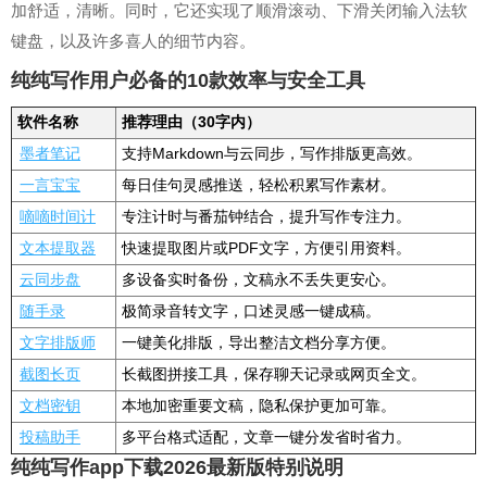
加舒适，清晰。同时，它还实现了顺滑滚动、下滑关闭输入法软
键盘，以及许多喜人的细节内容。
纯纯写作用户必备的10款效率与安全工具
软件名称
推荐理由（30字内）
墨者笔记
支持Markdown与云同步，写作排版更高效。
一言宝宝
每日佳句灵感推送，轻松积累写作素材。
嘀嘀时间计
专注计时与番茄钟结合，提升写作专注力。
文本提取器
快速提取图片或PDF文字，方便引用资料。
云同步盘
多设备实时备份，文稿永不丢失更安心。
随手录
极简录音转文字，口述灵感一键成稿。
文字排版师
一键美化排版，导出整洁文档分享方便。
截图长页
长截图拼接工具，保存聊天记录或网页全文。
文档密钥
本地加密重要文稿，隐私保护更加可靠。
投稿助手
多平台格式适配，文章一键分发省时省力。
纯纯写作app下载2026最新版特别说明