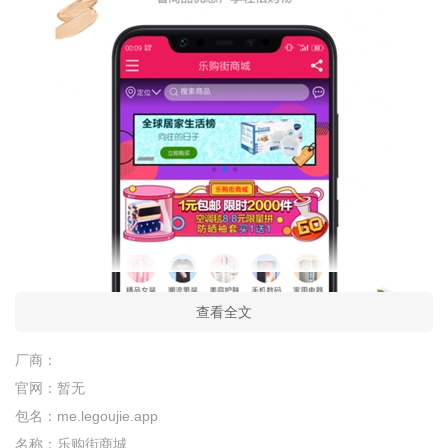
查看全文
厂商：
官网：
暂无
包名：
me.legoujie.app
名称：
乐购街商城