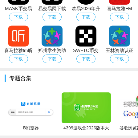
拼多多
：拼团超低价，百亿补贴真香
唯品会
：品牌折扣特卖，天天都有好价
MASK币交易
易交易网下载
欧易2026年升
喜马拉雅FM
苏宁易购
：家电数码强，售后更安心
所下载官方最
2026最新版
级新版本
手机客户端
下载
下载
下载
下载
抖音商城
：边看视频边购物，潮流好物多
新版本
得物
：潮流单品鉴别，正品潮人聚集地
美团
：本地生活全，外卖团购一应俱全
饿了么
：美食即时达，应急购物也方便
喜马拉雅fm听
郑州学生资助
SWFTC币交
玉林资助认证
书相声
通app下载安
易所app下载
(资助通)app
下载
下载
下载
下载
卓版
官方中文版
官方手机版
专题合集
B浏览器
4399游戏盒2026版本大
谷歌浏览器
全