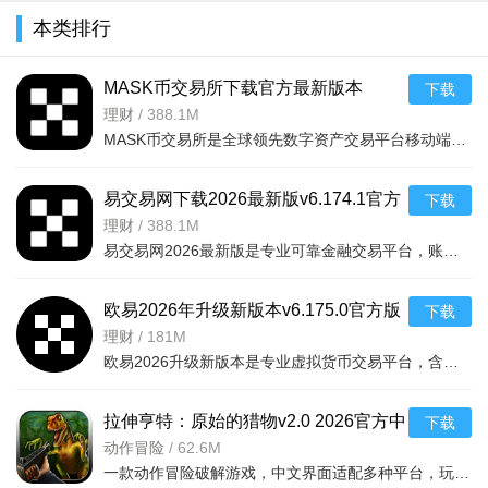
本类排行
MASK币交易所下载官方最新版本
下载
v6.160.0官方版
理财
/
388.1M
MASK币交易所是全球领先数字资产交易平台移动端，服务千万用户，提供现货、合约、法币、DeFi、Web3、NFT等一
易交易网下载2026最新版v6.174.1官方
下载
版
理财
/
388.1M
易交易网2026最新版是专业可靠金融交易平台，账户资金双重保障，收益每日可见。可快速掌握市场动态，交易稳
欧易2026年升级新版本v6.175.0官方版
下载
理财
/
181M
欧易2026升级新版本是专业虚拟货币交易平台，含全球上千种热门币种，支持指纹一键登录、实时到账、价格预警
拉伸亨特：原始的猎物v2.0 2026官方中
下载
文版
动作冒险
/
62.6M
一款动作冒险破解游戏，中文界面适配多种平台，玩家追踪原始猎物体验刺激挑战，免费