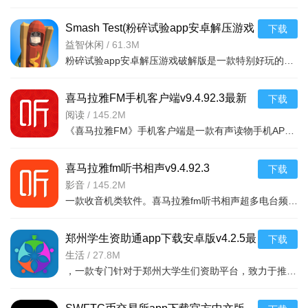
Smash Test(粉碎试验app安卓解压游戏
下载
破解版)v1.2
益智休闲
/
61.3M
粉碎试验app安卓解压游戏破解版是一款特别好玩的解压游戏，你可以在游戏中随意破幻任何物品，看到什么毁掉什
喜马拉雅FM手机客户端v9.4.92.3最新
下载
版
阅读
/
145.2M
《喜马拉雅FM》手机客户端是一款有声读物手机APP，随时随地，想听就听，中国知名声音库，拥有数千万优质声音
喜马拉雅fm听书相声v9.4.92.3
下载
影音
/
145.2M
一款收音机类软件。喜马拉雅fm听书相声超多电台频道。有娱乐电台，音乐电台等等。各式
郑州学生资助通app下载安卓版v4.2.5最
下载
新版
生活
/
27.8M
，一款专门针对于郑州大学生们资助平台，致力于推送最新的福利政策，以及各种惠