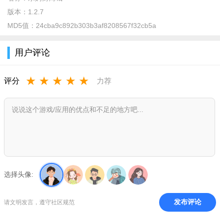
版本：
1.2.7
MD5值：
24cba9c892b303b3af8208567f32cb5a
乐购街商城app介绍
用户评论
乐购街商城（安卓Android版）是大理州乐购街电子商务有限
责任公司专为安卓Android手机用户推出的满足其生活消费和线上
★
★
★
★
★
评分
力荐
购物需求的软件，具有查看附近的生活优惠信息、商品搜索、浏
览、购买、支付、收藏、物流查询、im在线沟通等在线功能，成
为了用户方便快捷的生活消费入口。
乐购街商城app特色
品类丰富:销售涵盖美妆个护、食品保健、母婴用品、家居生
活、服饰轻奢、奇石花卉等数千种商品，满足家庭一站式消费需
选择头像:
求。
正品保障:安惠与品牌方或大型贸易商及生产厂家直接合作，
发布评论
请文明发言，遵守社区规范
通过严格的资质审核与品控环节，采购流程层层把关，只做正品