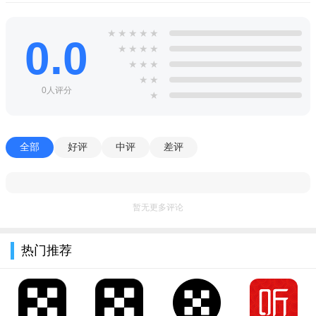
放心货源。
★
★
★
★
★
高效配送:联合一流物流服务商，实现商品高效快速配送。
0.0
★
★
★
★
每天都有大量的优惠券可以领取，一键就可以和朋友轻松分
★
★
★
★
★
享好物
0人评分
★
乐购街商城app亮点
这里面还有许多的大牌商品也是在不断的进行各样的优惠活
全部
好评
中评
差评
动哦，给你超值的福利。
你还可以在这里面不断的看见用户的真实评价哦，再决定自
己要不要进行购买。
暂无更多评论
这里面的客服也是超级的耐心，遇到不懂的问题你只要进行
咨询就可以有完美的解决方案哦。
热门推荐
小编推荐同类软件
淘宝
：商品种类最全，购物首选平台
京东
：自营物流快，正品有保障