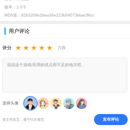
版本：
1.0.5
MD5值：
82b3209e2bea36e223b54073bbac96cc
用户评论
净颜品牌销售平台软件介绍
★
★
★
★
★
评分
力荐
净颜APP是一款专注提供用户美好生活的软件。主要用于净
颜品牌产品的线上销售、购买、下单、提货以及发货等操作，能
够为销售者、消费者提供便利的购买方式的软件。
净颜品牌销售平台功能特色
在线发货
商品分享
选择头像:
在线下单
商品浏览
发布评论
请文明发言，遵守社区规范
充值购物