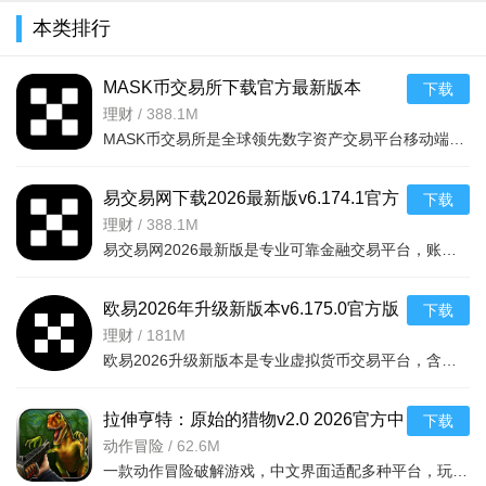
本类排行
MASK币交易所下载官方最新版本
下载
v6.160.0官方版
理财
/
388.1M
MASK币交易所是全球领先数字资产交易平台移动端，服务千万用户，提供现货、合约、法币、DeFi、Web3、NFT等一
易交易网下载2026最新版v6.174.1官方
下载
版
理财
/
388.1M
易交易网2026最新版是专业可靠金融交易平台，账户资金双重保障，收益每日可见。可快速掌握市场动态，交易稳
欧易2026年升级新版本v6.175.0官方版
下载
理财
/
181M
欧易2026升级新版本是专业虚拟货币交易平台，含全球上千种热门币种，支持指纹一键登录、实时到账、价格预警
拉伸亨特：原始的猎物v2.0 2026官方中
下载
文版
动作冒险
/
62.6M
一款动作冒险破解游戏，中文界面适配多种平台，玩家追踪原始猎物体验刺激挑战，免费