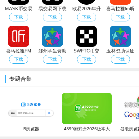
登录异常请检查网络并确认账号密码无误。订单支付若未及时到
MASK币交易
易交易网下载
欧易2026年升
喜马拉雅fm听
账，请勿重复提交，可联系客服核查。本平台需开启推送权限以
所下载官方最
2026最新版
级新版本
书相声
下载
下载
下载
下载
接收订单通知，请勿随意禁止后台运行。为保障数据安全，建议
新版本
定期更新版本并避免使用非官方渠道下载。
小编推荐同类软件
喜马拉雅FM
郑州学生资助
SWFTC币交
玉林资助认证
美丽修行
：查成分，安全护肤必备
手机客户端
通app下载安
易所app下载
(资助通)app
小红书
：美妆种草笔记社区
下载
下载
下载
下载
丝芙兰
：全球美妆一站式购物
卓版
官方中文版
官方手机版
屈臣氏
：线下线上美妆日化零售
考拉海购
：海外美妆正品直邮
专题合集
淘宝
：品牌官方旗舰店聚集地
京东美妆
：正品保障，物流快
唯品会
：大牌美妆折扣特卖
网易严选
：品质美妆，简约生活
真我
：个人护肤数据库，匹配肤质
B浏览器
4399游戏盒2026版本大
谷歌浏览器
全