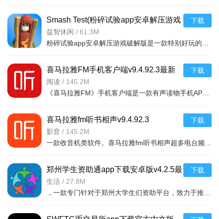
Smash Test(粉碎试验app安卓解压游戏
下载
破解版)v1.2
益智休闲
/
61.3M
粉碎试验app安卓解压游戏破解版是一款特别好玩的解压游戏，你可以在游戏中随意破幻任何物品，看到什么毁掉什
喜马拉雅FM手机客户端v9.4.92.3最新
下载
版
阅读
/
145.2M
《喜马拉雅FM》手机客户端是一款有声读物手机APP，随时随地，想听就听，中国知名声音库，拥有数千万优质声音
喜马拉雅fm听书相声v9.4.92.3
下载
影音
/
145.2M
一款收音机类软件。喜马拉雅fm听书相声超多电台频道。有娱乐电台，音乐电台等等。各式
郑州学生资助通app下载安卓版v4.2.5最
下载
新版
生活
/
27.8M
，一款专门针对于郑州大学生们资助平台，致力于推送最新的福利政策，以及各种惠