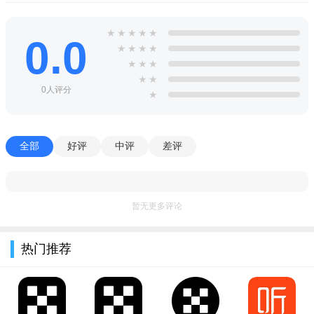
产品亮点
★
★
★
★
★
0.0
★
★
★
★
净颜品牌销售平台产品亮点
★
★
★
【简单实用】：所有流程简易化设计，提升开单效率。
★
★
0人评分
★
【店铺管理】：单店/多店经营，员工操作权限，新零售新起
点。
全部
好评
中评
差评
【微信会员】：顾客扫码即为会员，节省大量登记时间。
【商品管理】：商品/服务项目/礼品档案，进销存管理，标签
打印。
暂无更多评论
净颜品牌销售平台特别说明
热门推荐
欢迎使用净颜品牌销售平台（v1.0.5安卓版）。安装前请确保
手机系统为Android 7.0及以上，并允许“未知来源安装”。若安装
包解析失败，请重新下载完整文件并检查存储空间（建议预留
200MB以上）。使用中如遇闪退，可尝试清除缓存或重启应用；