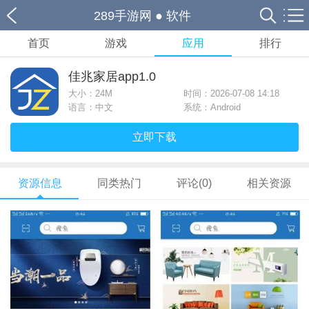
289手游网
●
软件
首页
游戏
应用
排行
佳兆家居app1.0
大小：
24M
时间：2026-07-08 14:18
语言：中文
系统：Android
立即下载
资源信息
同类热门
评论(0)
相关资源