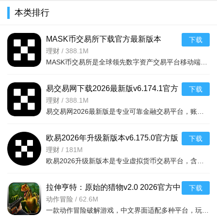
本类排行
MASK币交易所下载官方最新版本
下载
v6.160.0官方版
理财
/
388.1M
MASK币交易所是全球领先数字资产交易平台移动端，服务千万用户，提供现货、合约、法币、DeFi、Web3、NFT等一
易交易网下载2026最新版v6.174.1官方
下载
版
理财
/
388.1M
易交易网2026最新版是专业可靠金融交易平台，账户资金双重保障，收益每日可见。可快速掌握市场动态，交易稳
欧易2026年升级新版本v6.175.0官方版
下载
理财
/
181M
欧易2026升级新版本是专业虚拟货币交易平台，含全球上千种热门币种，支持指纹一键登录、实时到账、价格预警
拉伸亨特：原始的猎物v2.0 2026官方中
下载
文版
动作冒险
/
62.6M
一款动作冒险破解游戏，中文界面适配多种平台，玩家追踪原始猎物体验刺激挑战，免费