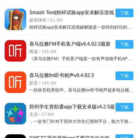
Smash Test(粉碎试验app安卓解压游戏
下载
破解版)v1.2
益智休闲
/
61.3M
粉碎试验app安卓解压游戏破解版是一款特别好玩的解压游戏，你可以在游戏中随意破幻任何物品，看到什么毁掉什
喜马拉雅FM手机客户端v9.4.92.3最新
下载
版
阅读
/
145.2M
《喜马拉雅FM》手机客户端是一款有声读物手机APP，随时随地，想听就听，中国知名声音库，拥有数千万优质声音
喜马拉雅fm听书相声v9.4.92.3
下载
影音
/
145.2M
一款收音机类软件。喜马拉雅fm听书相声超多电台频道。有娱乐电台，音乐电台等等。各式
郑州学生资助通app下载安卓版v4.2.5最
下载
新版
生活
/
27.8M
，一款专门针对于郑州大学生们资助平台，致力于推送最新的福利政策，以及各种惠