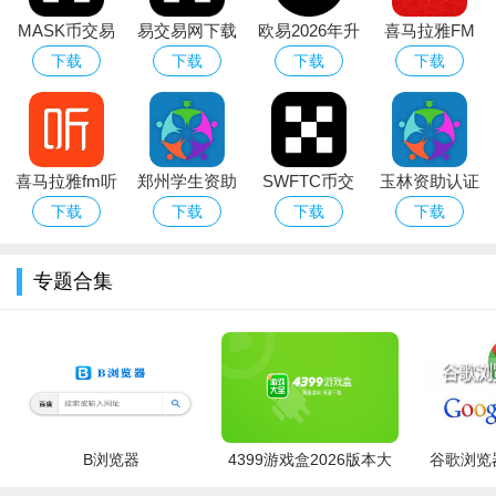
MASK币交易
易交易网下载
欧易2026年升
喜马拉雅FM
所下载官方最
2026最新版
级新版本
手机客户端
下载
下载
下载
下载
新版本
喜马拉雅fm听
郑州学生资助
SWFTC币交
玉林资助认证
书相声
通app下载安
易所app下载
(资助通)app
下载
下载
下载
下载
卓版
官方中文版
官方手机版
专题合集
B浏览器
4399游戏盒2026版本大
谷歌浏览器
全