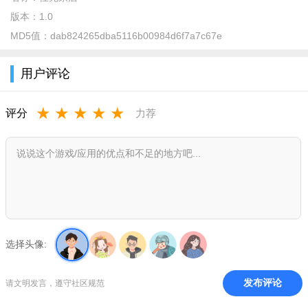
版本：
1.0
MD5值：
dab824265dba5116b00984d6f7a7c67e
用户评论
佳兆家居app介绍
★
★
★
★
★
评分
力荐
这款APP上的家居都是有一定的质量保障的，用户可以放心
的购买，还有许多的家居二手社区，用户也是可以瞧一瞧的。
佳兆家居app特色
这款APP的操作比较的简单，用户可以轻松的上手。
这里面的用户都是经过实名认证的，比较的安全。
里面的用户不会存在欺诈等行为，用户可以放心的交易。
选择头像:
佳兆家居app家电的服务将更加便捷、规范、安全、环保。
发布评论
请文明发言，遵守社区规范
佳兆家居app亮点