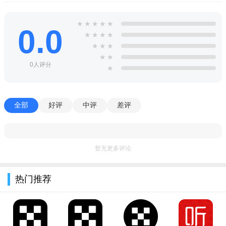
各种知名的家居品牌，大家都可以自行购买；
能够在线预约，去亲身体验样板间，感受商品质量；
★
★
★
★
★
0.0
★
★
★
★
为提供了各种优惠折扣，消费体验更好。
★
★
★
★
★
小编推荐同类软件
0人评分
★
好好住
：真实家装案例与设计师互动社区
住小帮
：一站式装修决策与避坑指南
酷家乐
：在线3D云设计轻松DIY新家
土巴兔
：海量装修公司对比与口碑评价
全部
好评
中评
差评
齐家网
：装修报价透明+建材家具一站购
宜家家居
：创意家具搭配与全屋灵感方案
躺平设计家
：阿里旗下免费装修设计工具
爱空间
：标准化整装服务省心又省力
暂无更多评论
热门推荐