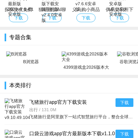
探探交友免费
猫箱虚拟AI聊
义乌购小商品
偶易交易所下
聊天手机app
天软件免费版
批发平台
载注册最新安
下载
下载
下载
下载
最新版2024
下载安装手机
卓版
版
专题合集
B浏览器
谷歌浏览器
4399游戏盒2026版本大
全
本类排行
飞猪旅行app官方下载安装
下载
v9.10.49.104安卓版
出行
/
131.0M
飞猪旅行是阿里旗下一站式智慧旅行平台，整合全球机票酒店景点等全品类资源，覆盖行前到行后全流程。AI智能辅助预订与行程管理，信用住、智能抢票提升效率。新人享百元礼包，会员专享高星酒店折扣等权益，超亿用户
口袋云游戏app官方最新版本下载v1.1.0
下载