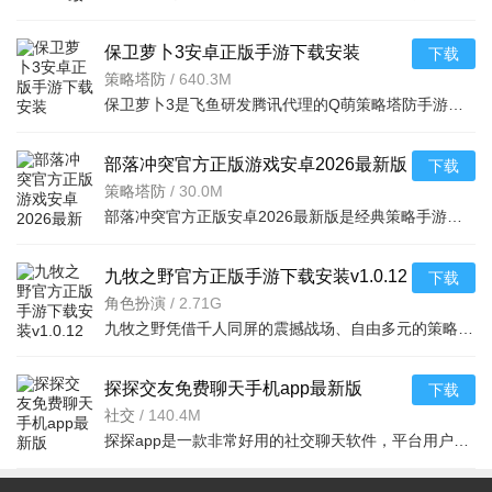
保卫萝卜3安卓正版手游下载安装
下载
v5.10.0官方版
策略塔防
/
640.3M
保卫萝卜3是飞鱼研发腾讯代理的Q萌策略塔防手游，以城市冒险为背景，融合经典塔防与创新玩法、萝卜养成。含多元场景关卡与完整养成体系，策略进阶炮塔搭配灵活，创新滑道/糖果赛模式，萌趣画风治愈，社交互动强，
部落冲突官方正版游戏安卓2026最新版
下载
v18.105.2官方版
策略塔防
/
30.0M
部落冲突官方正版安卓2026最新版是经典策略手游，主打部落经营养成与跨服攻防对战。融合基地建设、兵种养成、联盟协作，操作简单策略性强。高自由度打造专属部落，攻防博弈趣味十足，强社交适配全年龄段。支持基
九牧之野官方正版手游下载安装v1.0.12
下载
安卓版
角色扮演
/
2.71G
九牧之野凭借千人同屏的震撼战场、自由多元的策略玩法与新手友好的养成体系，成为一款兼具深度与爽感的三国SLG手游，是策略游戏爱好者的优质选择。
探探交友免费聊天手机app最新版
下载
2024v7.1.4.1安卓版
社交
/
140.4M
探探app是一款非常好用的社交聊天软件，平台用户都是经过真人实名认证的，保证资料的真实性，在线一键匹配，不感兴趣的直接左滑，遇到感兴趣的右滑，配对成功后就可以开启聊天模式了，完全不用担心被陌生人骚扰的