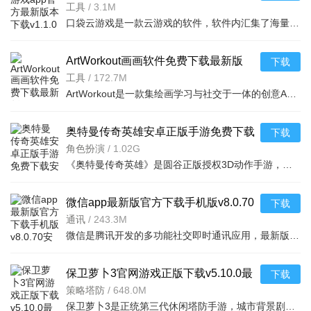
安卓版
工具
/
3.1M
口袋云游戏是一款云游戏的软件，软件内汇集了海量正版游戏资源，游戏类型也比较多，涵盖休闲益智、策略竞技、冒险解谜等多游戏，而且不需要下载游戏，在软件内的游戏可以即点即玩，是手游爱好者的实用工具。
ArtWorkout画画软件免费下载最新版
下载
2026v0.1.82安卓版
工具
/
172.7M
ArtWorkout是一款集绘画学习与社交于一体的创意APP，提供80多节循序渐进课程及丰富的创作资源。亮点在于其独特的动作绘画功能，将健身与艺术结合，增强互动乐趣。软件支持多人协作、AI智能辅助、丰
奥特曼传奇英雄安卓正版手游免费下载
下载
安装v32.0.0最新版
角色扮演
/
1.02G
《奥特曼传奇英雄》是圆谷正版授权3D动作手游，收录昭和至令和全系列奥特曼，形态技能高度还原。即时格斗流畅，支持组队闯关、PVP竞技与限时BOSS挑战，福利丰富。正版3D特效震撼，收集养成自由，社交多元
微信app最新版官方下载手机版v8.0.70
下载
安卓版
通讯
/
243.3M
微信是腾讯开发的多功能社交即时通讯应用，最新版新增聊天记录自动备份功能。支持即时通讯、朋友圈互动，整合生活服务与微信支付，覆盖办公等场景。以熟人社交为核心，构建全场景生态闭环，小程序轻量化易用，是国民
保卫萝卜3官网游戏正版下载v5.10.0最
下载
新版
策略塔防
/
648.0M
保卫萝卜3是正统第三代休闲塔防手游，城市背景剧情冒险，Q萌画风策略性强。核心玩法为建造炮塔清障碍守萝卜，含冒险、滑道、糖果赛等多样模式，经典与新增炮塔搭配，角色宠物养成。支持手机及应用宝电脑版，无广告