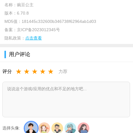
名称：
豌豆公主
版本：
6.70.8
MD5值：
181445c332600b346738f62964ab1d03
备案：
京ICP备2023012345号
豌豆公主介绍
隐私政策：
点击查看
豌豆公主是由日本供应商直接进驻的跨境电商App， 为您提
供真正的品牌优势和价格优势！
用户评论
豌豆公主更新内容
★
★
★
★
★
评分
力荐
1、虎年大吉！春节物流不打烊！郑州保税仓全员顺丰配送到
家！
2、春节预售开启，低至2.3折！商品0套路补贴，提前解锁新
年最低价！
3、分享亲友领红包！瓜分百万奖池！
豌豆公主功能说明
选择头像: