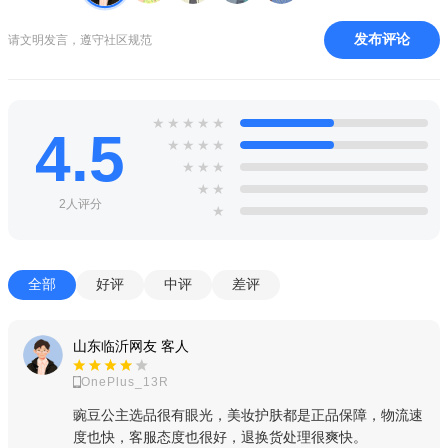
品牌直邮 源头保障
发布评论
请文明发言，遵守社区规范
直接与日本品牌合作，都是日本本土销售的“原汁原味”商品，
货源品质和库存有保障，优品优价放心选！
淘出地道日本
★
★
★
★
★
4.5
★
★
★
★
体验精致日式生活，听听日本本地买手推荐，美妆、时尚、
★
★
★
食品、生活起居……闭眼买真好用！
★
★
2人评分
★
专业物流 极速到货
专业、独立的物流团队，1.6万平米自动化仓储空间；日本直
邮最快3日送达，国内保税仓最快次日达。
全部
好评
中评
差评
豌豆公主特色亮点
山东临沂网友 客人
●日本直邮，品牌直供
OnePlus_13R
超过1000家日本知名厂商直接入驻豌豆公主，
豌豆公主选品很有眼光，美妆护肤都是正品保障，物流速
发布流行商品，
度也快，客服态度也很好，退换货处理很爽快。