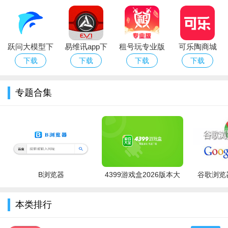
版
打造日系杂志式的公众号~一键关注，即刻拥有多本日系杂
志！
豌豆公主同款女性购物必备神器推荐
跃问大模型下
易维讯app下
租号玩专业版
可乐陶商城
载最新版本
载安装手机版
官方下载2026
APP
下载
下载
下载
下载
软件名称
一句话优势
最新版
小红书
种草笔记+海淘攻略，购物决策好帮手
专题合集
考拉海淘
自营保税仓，正品保障，全球好物直邮
网易严选
严选品质家居服饰，性价比超高
唯品会
品牌折扣特卖，正品低价天天有
花多多
专注女装穿搭，潮流款式更新快
凤凰电商
B浏览器
时尚女鞋箱包，款式新颖价格亲民
4399游戏盒2026版本大
谷歌浏览器
全
蜜蜂公社
全球美妆护肤品，会员专享折扣价
本类排行
女王购
轻奢饰品配饰，打造精致女性形象