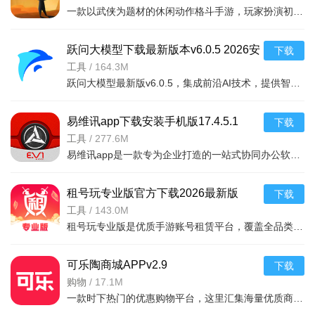
一款以武侠为题材的休闲动作格斗手游，玩家扮演初入江湖的菜鸟，通过不断
期更新至最新版本以获取安全补丁。
跃问大模型下载最新版本v6.0.5 2026安
下载
卓版
工具
/
164.3M
跃问大模型最新版v6.0.5，集成前沿AI技术，提供智能问答、文案生成、代码辅助、学习辅导等一站式服务。无论
易维讯app下载安装手机版17.4.5.1
下载
2026手机版
工具
/
277.6M
易维讯app是一款专为企业打造的一站式协同办公软件，集即时通讯、任务管理、审批流程、考勤打卡于一体。它解
租号玩专业版官方下载2026最新版
下载
v4.1.2.1安卓版
工具
/
143.0M
租号玩专业版是优质手游账号租赁平台，覆盖全品类游戏，含国服、高V多皮肤等丰富账号。支持精准筛选、透明信
可乐陶商城APPv2.9
下载
购物
/
17.1M
一款时下热门的优惠购物平台，这里汇集海量优质商品任你选择。同时平台汇集海量优惠购物福利