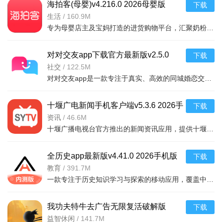
品牌折扣
大牌每日闪购，低至1折起限量抢
海拍客(母婴)v4.216.0 2026母婴版
下载
生活
/
160.9M
美团优选
日用百货生鲜，次日达社区团购
专为母婴店主及宝妈打造的进货购物平台，汇聚奶粉、纸尿裤、辅食、玩具等数万款正品好货。通过
豌豆公主女性购物APP特别说明
本软件为v6.70.6官方版，专为女性用户打造品质购物体验。
对对交友app下载官方最新版v2.5.0
下载
安装时请确保手机系统为Android 8.0/iOS 13及以上，预留至少
2026安卓版
社交
/
122.5M
对对交友app是一款专注于真实、高效的同城婚恋交友软件。通过智能算法推荐，根据你的兴趣、位置和择偶偏好，
300MB存储空间。首次使用建议开启“智能推荐”功能，系统将根
据浏览偏好优化商品展示，但请注意在“设置-隐私中心”中管理个
十堰广电新闻手机客户端v5.3.6 2026手
下载
性化数据授权，可随时关闭。常见问题：若出现闪退，请先清除
机版
资讯
/
46.6M
缓存（路径：我的-设置-清除缓存）并重启应用；若支付失败，
十堰广播电视台官方推出的新闻资讯应用，提供十堰本地时政、民生、社会、财经等全
请检查支付宝/微信账户状态及网络连接，切勿重复提交订单。使
用注意事项：部分跨境商品需填写真实身份证信息用于清关，请
全历史app最新版v4.41.0 2026手机版
下载
确保信息一致；特惠活动商品不支持7天无理由退换，购买前请仔
教育
/
391.7M
细阅读商品页“售后政策”。安装技巧：若从旧版本升级，建议先
一款专注于历史知识学习与探索的移动应用，覆盖中国及世界历史、艺术、科技、战争等多维度
卸载旧版并备份购物车数据（我的-账户-云端同步），避免数据
冲突。每日签到可领积分，但连续断签超过3天积分将清零。客服
我功夫特牛去广告无限复活破解版
下载
响应时间为9:00-22:00，紧急问题可拨打订单页“极速专线”。请定
v0.17.8 2026手机版
益智休闲
/
141.7M