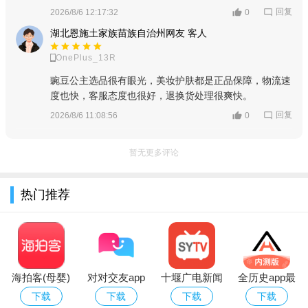
回复
2026/8/6 12:17:32
0
为您提供品质保障和有优势的价格。
湖北恩施土家族苗族自治州网友 客人
●100位日本潮人帮你选购，还原100%日式风格。
OnePlus_13R
豌豆公主邀请100余位日本各领域时尚达人，
豌豆公主选品很有眼光，美妆护肤都是正品保障，物流速
通过试用，进行产品推荐以及购物指导，
度也快，客服态度也很好，退换货处理很爽快。
回复
2026/8/6 11:08:56
0
分享给您有品质的日式生活。
●强大的物流团队
暂无更多评论
豌豆公主采用跨境直邮和保税进口方式，
热门推荐
呈现原装进口日本商品，
为您提供原汁原味的日购体验。
●达人分享日式生活灵感
100位日本时尚达人遍布各个领域！
海拍客(母婴)
对对交友app
十堰广电新闻
全历史app最
下载官方最新
手机客户端
新版
下载
下载
下载
下载
豌豆公主公众号整理达人图文，精选贴近中国读者的内容，