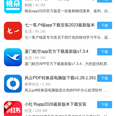
机版
购物
/
42.3M
桃朵app2025官方版是一款集购物优惠券、返利、比价于一体的安卓购物助手。它聚合了淘宝、天猫、京东等主流电
七一客户端app下载安装2023最新版本
下载
v2.3.3 2026手机版
生活
/
85.1M
七一客户端是专为党员干部打造的移动学习平台，提供最新党建新闻、政策解读、理论学习资料及视频课程。v2.3
厦门航空app官方下载最新版v7.3.4
下载
2026安卓版
生活
/
85.2M
厦门航空APP官方下载最新版v7.3.4，为您提供机票预订、航班动态、值机选座、行程管理、会员服务等全方位航空
风云PDF转换器电脑版下载v1.26.1.261
下载
专业PDF批量转换办公处理工具
效率办公
/
1.3M
风云pdf转换器电脑版是出色的PDF办公处理软件，依托自研内核，转换精准，能规避诸多问题。支持PDF与多种文件
小红书app2026最新版本下载安装
下载
v9.41.0安卓版
社交
/
159.4M