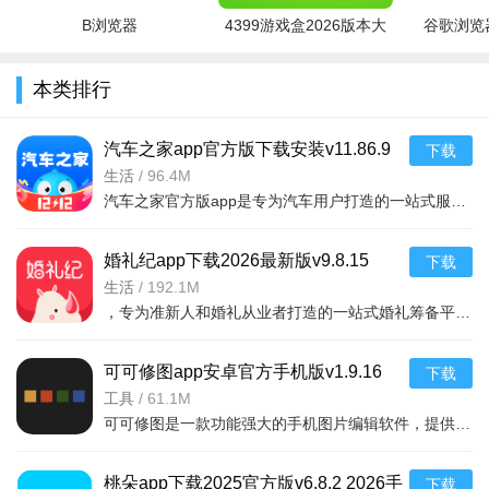
B浏览器
4399游戏盒2026版本大
谷歌浏览器
全
本类排行
汽车之家app官方版下载安装v11.86.9
下载
2026安卓版
生活
/
96.4M
汽车之家官方版app是专为汽车用户打造的一站式服务平台，提供最新汽车资讯、高清图片、视频评测、精准报价、
婚礼纪app下载2026最新版v9.8.15
下载
2026手机版
生活
/
192.1M
，专为准新人和婚礼从业者打造的一站式婚礼筹备平台。提供海量婚礼灵感、婚纱摄影、
可可修图app安卓官方手机版v1.9.16
下载
2026手机版
工具
/
61.1M
可可修图是一款功能强大的手机图片编辑软件，提供海量滤镜、贴纸、文字、边框等素材，支持人像美容、抠图换
桃朵app下载2025官方版v6.8.2 2026手
下载