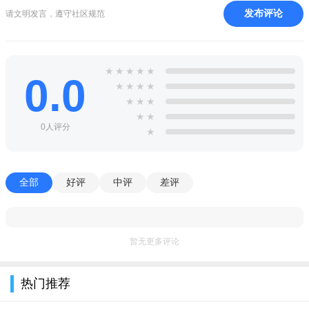
买渔具：自有渔具商城，放心的买高性价比渔具，闪电发
发布评论
请文明发言，遵守社区规范
货；
查天气：查全国各城市天气预报，根据钓鱼所需的温度、气
★
★
★
★
★
压、风力等天气参数，综合计算钓鱼指数，为你提供出钓参考，
0.0
★
★
★
★
形象直观。
★
★
★
★
★
钓鱼人安卓版下载2021版小编评测
0人评分
★
即时聊天功能支持多人群聊，雷达式搜寻附近的人结识钓
友，让您随时随地分享钓鱼的乐趣！
全部
好评
中评
差评
暂无更多评论
热门推荐