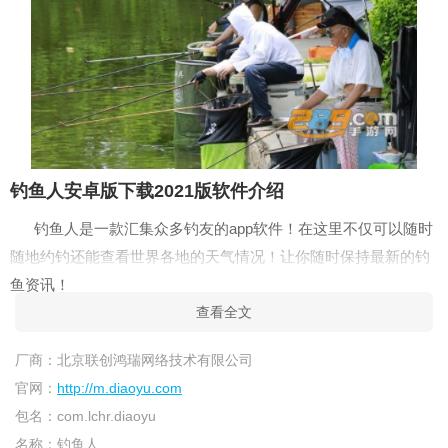
钓鱼人安卓版下载2021版软件介绍
钓鱼人是一款汇集众多钓友的app软件！在这里不仅可以随时
随地约钓还能查看世界各地的天气情况！让你随时保持最新的钓
鱼资讯！
查看全文
钓鱼人安卓版下载2021版特色功能
1、通过对潮汐状况的实时查询和分析，并结合季节、日照时
厂商：
北京联创鸿瑞网络技术有限公司
间、天气状况以及月相等信息推算出海鱼活动的趋势和状况，使
官网：
http://m.diaoyu.com
用户在获取广泛信息的基础上制定出最佳的出行计划
包名：
com.lchr.diaoyu
名称：
钓鱼人