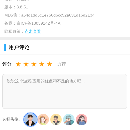
2、纯正钓鱼人社区，可以与来自世界各地的钓鱼爱好者交流
版本：
3.8.51
经验、分享渔获，结识钓友，并随时了解钓友最新动态
MD5值：
a64d1dd5c1e756d6cc52a691d16d2134
3、即时聊天，沟通无距离。免费发送文字、语音、图片、视
备案：
京ICP备13039142号-4A
频和新的钓友交流，还可以创建和加入感兴趣的群，丰富自己的
隐私政策：
点击查看
社交圈子
用户评论
4、钓鱼人资讯、海钓教材、鱼类图鉴等内容不断丰富，帮助
您提高你的钓鱼技巧
★
★
★
★
★
评分
力荐
钓鱼人安卓版下载2021版亮点优势
提问题：钓鱼中遇到什么问题，在钓鱼人APP提出来，钓鱼
高手在线为你解答；
学技巧：各种钓鱼知识、百科，71356篇各种水域、天气、对
象鱼的钓鱼技巧，提高钓技；
找饵料：33213篇钓鱼高手分享的钓鲫鱼、鲤鱼等各种鱼的饵
选择头像:
料配方，让你爆连！爆护；