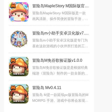
冒险岛MapleStory M国际版官方版v2.380.5531最新版
冒险岛MapleStory M国际版是一款
画风清新、操作简便的冒险手游，拥
有Q版人物和多样职业选择。游戏亮
点在于丰富的宠物收集系统和多人合
冒险岛m小助手安卓汉化版v7.3安卓版
作挑战副本，玩家可自由培养
冒险岛m小助手安卓汉化版是专门为
喜欢这款游戏的小伙伴所打造的工
具，能够帮助玩家解决游戏里面遇到
的各种情况，能够让玩家能够更好的
冒险岛M免谷歌验证版v1.0.0
体验到游戏的乐趣，不需要开
冒险岛M免谷歌验证版是是根据经典
端游《冒险岛》制作的一款全新的手
游！相比另一款冒险岛手游这款《冒
险岛M》在画面风格和玩法上做出了
冒险岛 Mv0.4.11
非常大的改动与优化！喜欢
冒险岛 M是一款延续pc版冒险岛的M
MORPG 手游。游戏中你将会发现一
切都是熟悉的场景，游戏完美还原了