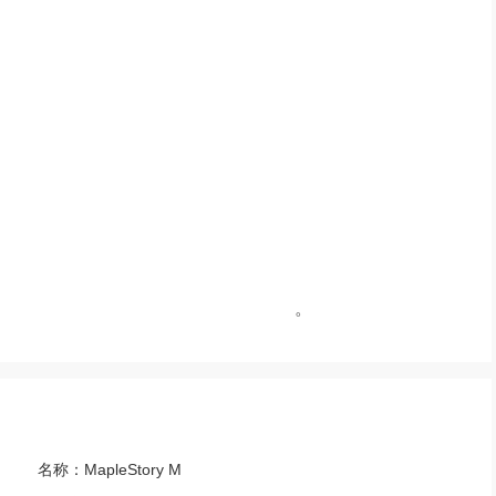
。
名称：
MapleStory M