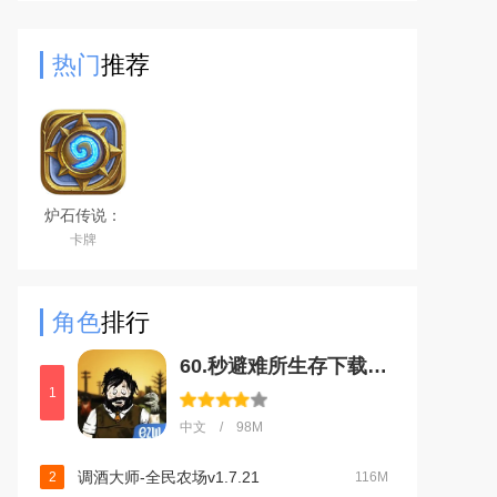
端游的场景和bgm，是冒险岛这个大i
p的正统延续，还记得曾经一
热门
推荐
炉石传说：
魔兽英雄传
卡牌
角色
排行
60.秒避难所生存下载中文版免费ios版v1.28.5官方iOS手机版
1
中文 / 98M
调酒大师-全民农场v1.7.21
2
116M