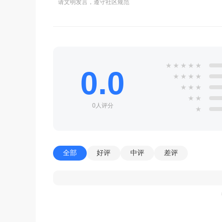
请文明发言，遵守社区规范
★
★
★
★
★
0.0
★
★
★
★
★
★
★
★
★
0人评分
★
全部
好评
中评
差评