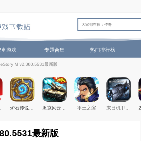
安卓游戏
专题合集
热门排行榜
Story M v2.380.5531最新版
手游
炉石传说：魔兽英雄传
坦克风云OL安卓官方版
率土之滨
末日机甲风暴之霹雳对战2022最新版
380.5531最新版