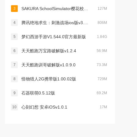
SAKURA SchoolSimulator樱花校园模拟器最新版v1.036.09最新版
3
127M
腾讯绝地求生：刺激战场ios版v3.9.3苹果版
4
806M
梦幻西游手游V1.544.0官方最新版
5
1.84G
天天酷跑万宝路破解版v1.2.4
6
56.9M
天天酷跑训哥破解版v1.0.9.0
7
73.3M
怪物猎人2G携带版1.00.02版
8
729M
石器联萌0.5.12版
9
69.2M
心刻幻想 安卓iOSv1.0.1
10
17M