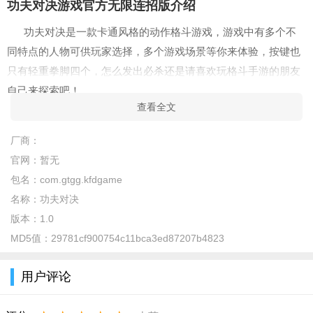
功夫对决游戏官方无限连招版介绍
功夫对决是一款卡通风格的动作格斗游戏，游戏中有多个不
同特点的人物可供玩家选择，多个游戏场景等你来体验，按键也
只有轻重拳脚四个，怎么发出必杀还是请喜欢玩格斗手游的朋友
自己来探索吧！
查看全文
功夫对决游戏官方无限连招版亮点
厂商：
-奇霍塔比姆的功夫达摩卡开启了各种作战环境
官网：
暂无
-选择你最喜欢的球员并测试你的技能
包名：
com.gtgg.kfdgame
-动作密集的功夫很少能表现出惊人的武术动作，所以移动玩家并
名称：
功夫对决
转动拇指。
版本：
1.0
-当奇霍塔比姆潜入中国与最凶猛的敌人作战的世界时，继续一段
MD5值：
29781cf900754c11bca3ed87207b4823
值得探索的旅程。
-训练并释放关键元素，以便更好地抵御敌人
用户评论
-提高你的角色技能，并通过得分来达到你的每日成就。
-随波逐流，与逆境作斗争