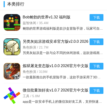
本类排行
Bob鲍勃的世界v1.32 福利版
下载
益智休闲
/
35.4M
鲍勃的世界游戏福利版是款沙盒冒险手游，玩家可自由建造探索，无限资源爽快体验，手机版优化到位，喜欢自由
另类灰姑凉游戏安卓官方版v2.0.0 2026
下载
官方中文版
角色扮演
/
21.7M
另类灰姑凉是一款与众不同的休闲游戏，这款游戏画风清新，在游戏中玩家要帮助灰姑娘见到王子而完成一关又一
炼狱屠龙变态版v1.0.0 2026官方中文版
下载
角色扮演
/
319M
一款最新推出的手机冒险手游，这款手游采用了3D的游戏画风制作，精致细腻的游戏人物设计，
微信批量加好友v1.0.7 2026官方中文版
下载
工具
/
5.8M
app是一款安卓手机上的微信加好友工具，支持快速批量添加好友，适合微商营销人员使用，操作简