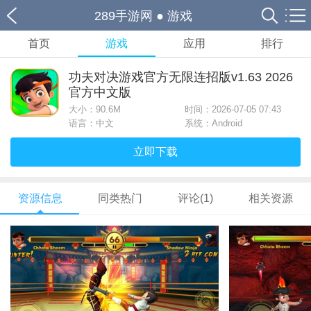
289手游网
●
游戏
首页
游戏
应用
排行
功夫对决游戏官方无限连招版v1.63 2026
官方中文版
大小：
90.6M
时间：2026-07-05 07:43
语言：中文
系统：Android
立即下载
资源信息
同类热门
评论(1)
相关资源