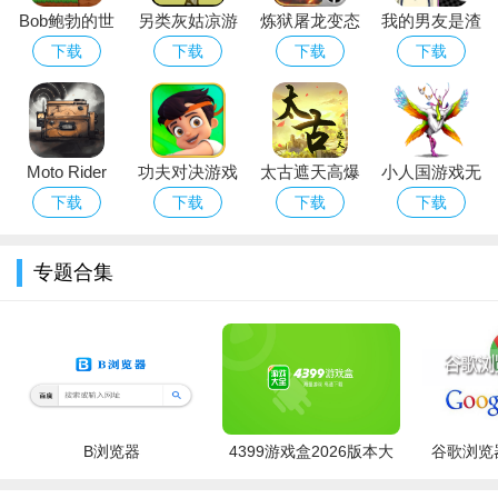
Bob鲍勃的世
另类灰姑凉游
炼狱屠龙变态
我的男友是渣
界
戏安卓官方版
版
男
下载
下载
下载
下载
Moto Rider
功夫对决游戏
太古遮天高爆
小人国游戏无
3D（摩托骑
官方无限连招
版
限钻石版
下载
下载
下载
下载
士3D）
版
专题合集
B浏览器
4399游戏盒2026版本大
谷歌浏览器
全