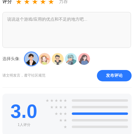
★
★
★
★
★
评分
力荐
功夫对决游戏官方无限连招版特色
1.纯功夫对战游戏，拳拳到肉的格斗风格，感受肾上腺飙升；
2.多种不同的游戏角色解锁，体验不一样的格斗方式；
3.不同的地图背景，玩家可以自由选择，经典横版画面呈现。
小编推荐同类软件
选择头像:
街头霸王6
：现代模式简化连招，入门友好
拳皇15
：极致连段系统，爽快感十足
铁拳7
：硬核3D格斗，浮空连招华丽
发布评论
真人快打11
：血腥终结技，连段深度丰富
请文明发言，遵守社区规范
龙珠斗士Z
：动漫级特效，一键连招易上手
罪恶装备：斗争
：独特浪漫画风，连招极具创意
侍魂晓
：冷兵器对决，一击必杀重策略
死或生6
：高速攻防，连段搭配互动场景
★
★
★
★
★
碧蓝幻想Versus
：RPG要素融合，连招流畅易学
3.0
★
★
★
★
任天堂明星大乱斗
：多人混战，连招自由创造
★
★
★
★
★
1人评分
★