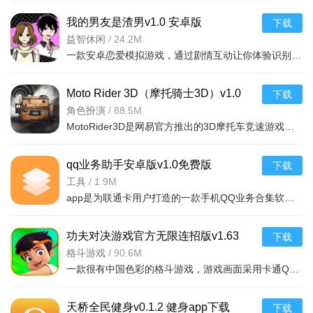
我的男友是渣男v1.0 安卓版
下载
益智休闲
/
24.2M
一款安卓恋爱模拟游戏，通过剧情互动让你体验识别渣男的过程。真实情感抉择，提升恋爱
Moto Rider 3D（摩托骑士3D）v1.0
下载
2026官方中文版
角色扮演
/
88.5M
MotoRider3D是网易官方推出的3D摩托车竞速游戏，适配安卓与iOS平台，真实物理引擎搭配丰富赛道和车型，带来
qq业务助手安卓版v1.0免费版
下载
工具
/
1.9M
app是为联通卡用户打造的一款手机QQ业务合集软件，内置海量联通业务办理工具，可实现联通业
功夫对决游戏官方无限连招版v1.63
下载
2026官方中文版
格斗游戏
/
90.6M
一款很有中国色彩的格斗游戏，游戏画面采用卡通Q版画质，你将和来自全世界的玩
天桥全民健身v0.1.2 健身app下载
下载