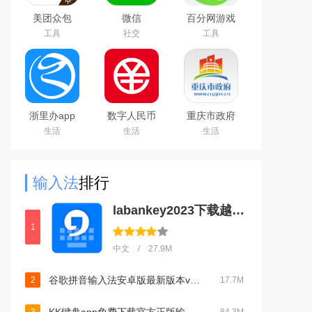
美团众包
微信
百分网游戏
WeChat
盒子下载
工具
社交
工具
2026新版
浙里办app
数字人民币
重庆市政府
官方下载
试点版官方
渝快办app
生活
生活
生活
2026手机版
app安卓版
官方版
输入法
排行
labankey2023下载越南版最新版v23.08.01最新官方安卓版
1
中文 / 27.9M
谷歌拼音输入法安卓版最新版本v4.5.2.193126728最新版
2
17.7M