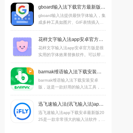
gboard输入法下载官方最新版v17.8.3安卓版
gboard输入法提供最快字体输入，集
成多种工具如图片、GIF表情插入。
支持自由切换键盘模式，包括五笔、
拼音等多种输入方式，同时拥有丰富
花样文字输入法app安卓官方版v2.9.13手机版
的皮肤选择和无广告的纯净
花样文字输入法app安卓官方版是很
实用的字体效果替换软件。可以帮助
用户在聊天过程中更轻松，可以按住
键盘开关按钮显示键盘列表，支持一
barmak维语输入法下载安装安卓版v5.6.0安卓版
键输入热复制，方便实用，
barmak维语输入法下载安装安卓
版，这是一款好用的输入法工具，适
用于新疆和所有使用维吾尔语的用
户，不仅支持维语、汉语、英语的输
迅飞速输入法(讯飞输入法)app官方最新手机版v15.0.21 安卓版
入，还具备多种实用的功能，如
迅飞速输入法app下载安卓最新版20
25是一款非常强大的输入法软件，有
强大的词库和智能推荐功能，能快速