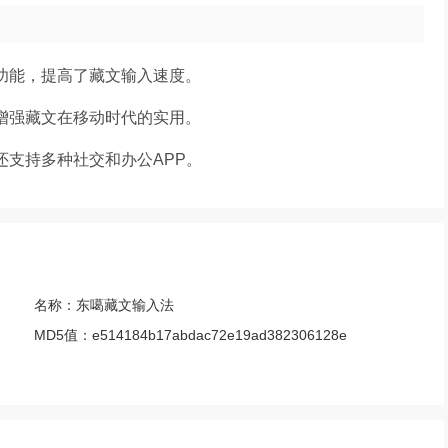
功能，提高了藏文输入速度。
增强藏文在移动时代的实用。
还支持多种社交和办公APP。
名称：
东噶藏文输入法
MD5值：
e514184b17abdac72e19ad382306128e