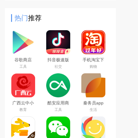
准确地预测用户的输入内容，并提供
候选词和短语，以加快输入
热门
推荐
谷歌商店
抖音极速版
手机淘宝下
google play
免费下载
载2026app
工具
社交
购物
store最新版
2026最新版
最新版
本下载
广西云中小
酷安应用商
秦务员app
学空中课堂
店app下载
下载2026最
教育
工具
生活
app
2026最新版
新版