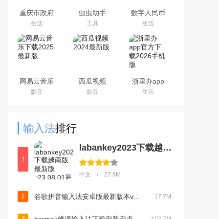
重庆市政府
虫虫助手
数字人民币
渝快办app
2026最新版
试点版官方
生活
工具
生活
官方版
游戏盒子
app安卓版
网易云音乐
西瓜视频
浙里办app
下载2025最
2024最新版
官方下载
影音
影音
生活
新版
2026手机版
输入法
排行
labankey2023下载越南版最新版v23.08.01最新官方安卓版
1
中文 / 27.9M
谷歌拼音输入法安卓版最新版本v4.5.2.193126728最新版
2
17.7M