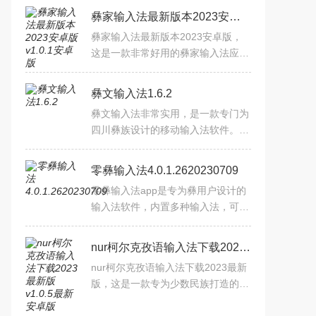
彝家输入法最新版本2023安卓版v1.0.1安卓版
彝家输入法最新版本2023安卓版，
这是一款非常好用的彝家输入法应用
软件工具，超多皮肤和超多的少数语
言内容可以选择，你还可以看到智能
彝文输入法1.6.2
预测和纠错等等相关的内容
彝文输入法非常实用，是一款专门为
四川彝族设计的移动输入法软件。很
多易文用户可以使用这个软件轻松地
输入易文，非常方便。当一些人只懂
零彝输入法4.0.1.2620230709
彝语时，他们可以直接使
零彝输入法app是专为彝用户设计的
输入法软件，内置多种输入法，可免
费更换各种键盘皮肤。它提供智能输
入提示和更快的打字通信，以及对语
nur柯尔克孜语输入法下载2023最新版v1.0.5最新安卓版
句错误和拼写的智能识别。
nur柯尔克孜语输入法下载2023最新
版，这是一款专为少数民族打造的输
入法应用软件工具，用起来非常的方