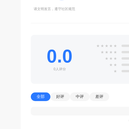
请文明发言，遵守社区规范
★
★
★
★
★
0.0
★
★
★
★
★
★
★
★
★
0人评分
★
全部
好评
中评
差评