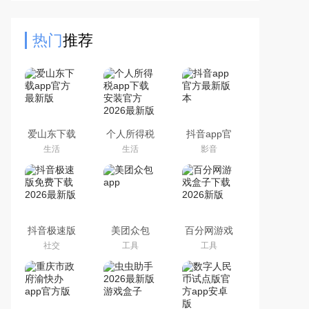
便，支持多种语言和内容，里面的翻
译功能也是十分的精准的，
热门
推荐
爱山东下载
个人所得税
抖音app官
app官方最
app下载安
方最新版本
生活
生活
影音
新版
装官方2026
最新版
抖音极速版
美团众包
百分网游戏
免费下载
app
盒子下载
社交
工具
工具
2026最新版
2026新版