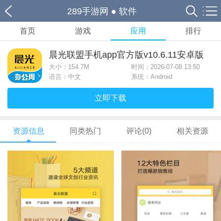
289手游网
●
软件
首页
游戏
应用
排行
晨光联盟手机app官方版v10.6.11安卓版
大小：
154.7M
时间：2026-07-08 13:50
语言：中文
系统：Android
立即下载
资源信息
同类热门
评论(0)
相关资源