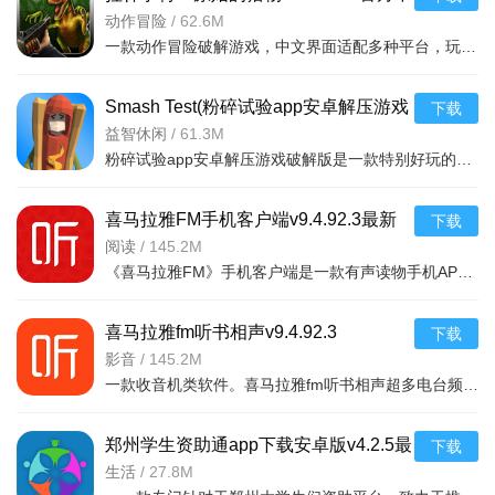
文版
动作冒险
/
62.6M
一款动作冒险破解游戏，中文界面适配多种平台，玩家追踪原始猎物体验刺激挑战，免费
Smash Test(粉碎试验app安卓解压游戏
下载
破解版)v1.2
益智休闲
/
61.3M
粉碎试验app安卓解压游戏破解版是一款特别好玩的解压游戏，你可以在游戏中随意破幻任何物品，看到什么毁掉什
喜马拉雅FM手机客户端v9.4.92.3最新
下载
版
阅读
/
145.2M
《喜马拉雅FM》手机客户端是一款有声读物手机APP，随时随地，想听就听，中国知名声音库，拥有数千万优质声音
喜马拉雅fm听书相声v9.4.92.3
下载
影音
/
145.2M
一款收音机类软件。喜马拉雅fm听书相声超多电台频道。有娱乐电台，音乐电台等等。各式
郑州学生资助通app下载安卓版v4.2.5最
下载
新版
生活
/
27.8M
软件优势