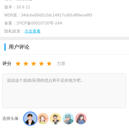
版本：
10.6.11
MD5值：
34dcba50d2c2dc14917cd91d88ece8f3
备案：
沪ICP备05010720号-24A
隐私政策：
点击查看
软件特色
用户评论
1、行业速递：无界限网罗全球文创精品，零时差把握市场消
费趋势
★
★
★
★
★
评分
力荐
2、直通晨光：晨光新品发布，好货手机下单，品牌活动抢
购，聚焦一手商机
3、独家资讯：明星店长首揭好店养成记，行业大咖打造爆款
销售经
4、专属服务：价格库存，一目了然
5、订单追踪：发货动态，实时更新
选择头像: