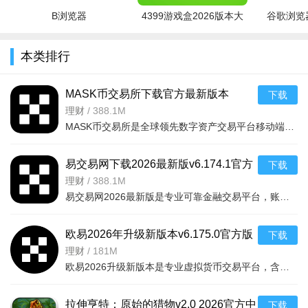
用户送货上门浏览
B浏览器
4399游戏盒2026版本大
谷歌浏览器
软件亮点
全
本类排行
1、业务互动，意见交流更专业
2、分类改版，查询商品更方便
MASK币交易所下载官方最新版本
下载
3、详情修订，下单流程更快捷
v6.160.0官方版
理财
/
388.1M
MASK币交易所是全球领先数字资产交易平台移动端，服务千万用户，提供现货、合约、法币、DeFi、Web3、NFT等一
4、首页优化，结构功能更清晰
易交易网下载2026最新版v6.174.1官方
下载
版
理财
/
388.1M
易交易网2026最新版是专业可靠金融交易平台，账户资金双重保障，收益每日可见。可快速掌握市场动态，交易稳
欧易2026年升级新版本v6.175.0官方版
下载
理财
/
181M
欧易2026升级新版本是专业虚拟货币交易平台，含全球上千种热门币种，支持指纹一键登录、实时到账、价格预警
拉伸亨特：原始的猎物v2.0 2026官方中
下载