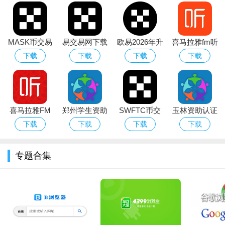
MASK币交易
易交易网下载
欧易2026年升
喜马拉雅fm听
所下载官方最
2026最新版
级新版本
书相声
下载
下载
下载
下载
新版本
软件功能
喜马拉雅FM
郑州学生资助
SWFTC币交
玉林资助认证
1、把店铺做成消费者的根据地。各种类型的商品可以让用户
手机客户端
通app下载安
易所app下载
(资助通)app
下载
下载
下载
下载
随意的购买寻找
卓版
官方中文版
官方手机版
2、可以帮助文具店进货，各种类型的商品都是可以让用户在
专题合集
这里寻找的
3、揭秘行业趋势与市场商机，各种类型的消息内容可以让用
户随意的享受
4、打通厂家库存与物流供应链，一键下单就可以快速的帮助