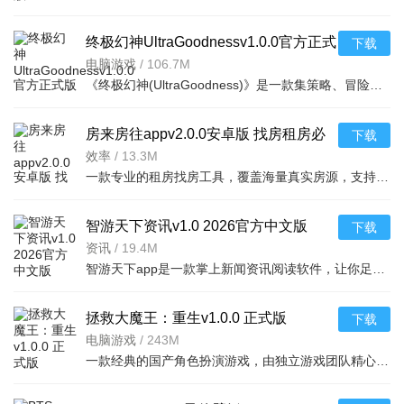
终极幻神UltraGoodnessv1.0.0官方正式
下载
版免费下载
电脑游戏
/
106.7M
《终极幻神(UltraGoodness)》是一款集策略、冒险与角色扮演于一体的高品质电脑游戏。玩家将扮演拥有神秘力量
房来房往appv2.0.0安卓版 找房租房必
下载
备
效率
/
13.3M
一款专业的租房找房工具，覆盖海量真实房源，支持精准筛选和在线沟通，适配安卓手机，帮助用户
智游天下资讯v1.0 2026官方中文版
下载
资讯
/
19.4M
智游天下app是一款掌上新闻资讯阅读软件，让你足不出户，了解天下大事，资讯内容丰富多样，涵盖了国内外的各
拯救大魔王：重生v1.0.0 正式版
下载
电脑游戏
/
243M
一款经典的国产角色扮演游戏，由独立游戏团队精心打造。游戏背景设定在魔幻大陆，玩家将