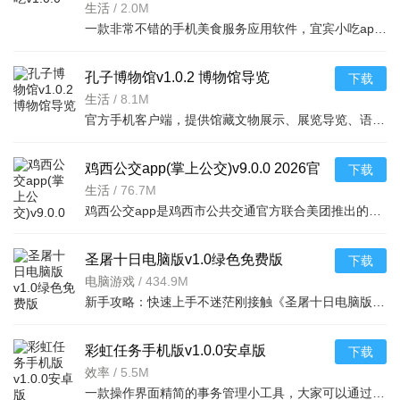
生活
/
2.0M
一款非常不错的手机美食服务应用软件，宜宾小吃app为用户提供了四川的特色小吃美食的由来，文化、
孔子博物馆v1.0.2 博物馆导览
下载
生活
/
8.1M
官方手机客户端，提供馆藏文物展示、展览导览、语音讲解等服务，适配安卓与iOS平台，方便游客线上
鸡西公交app(掌上公交)v9.0.0 2026官
下载
方中文版
生活
/
76.7M
鸡西公交app是鸡西市公共交通官方联合美团推出的一款鸡西公交一卡通应用，在鸡西公交app手机客户端即可实现
圣屠十日电脑版v1.0绿色免费版
下载
电脑游戏
/
434.9M
新手攻略：快速上手不迷茫刚接触《圣屠十日电脑版》1.0绿色免费版的新手，最常问的就是“开局
彩虹任务手机版v1.0.0安卓版
下载
效率
/
5.5M
一款操作界面精简的事务管理小工具，大家可以通过app来更好的记录下自己的目标任务，并加入