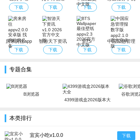
app(掌上公
版
下载
下载
下载
下载
交)
房来房往app
智游天下资讯
BTS
中国应急管理
Wallpaper最
报数字版app
下载
下载
下载
下载
佳壁纸app
专题合集
B浏览器
谷歌浏览器
4399游戏盒2026版本大
全
本类排行
宜宾小吃v1.0.0
下载