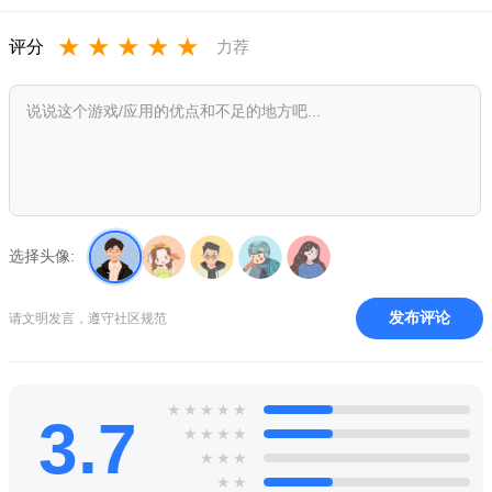
★
★
★
★
★
评分
力荐
选择头像:
发布评论
请文明发言，遵守社区规范
★
★
★
★
★
3.7
★
★
★
★
★
★
★
★
★