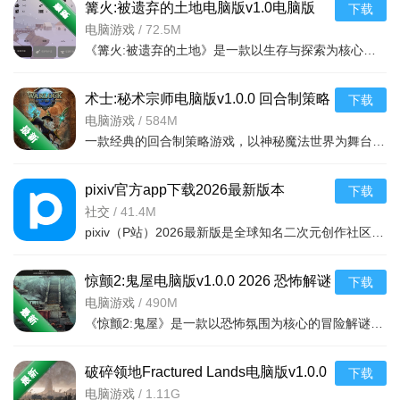
篝火:被遗弃的土地电脑版v1.0电脑版
下载
电脑游戏
/
72.5M
《篝火:被遗弃的土地》是一款以生存与探索为核心的单人冒险游戏。玩家将扮演一名在荒野中苏醒的旅人，周围只
术士:秘术宗师电脑版v1.0.0 回合制策略
下载
电脑游戏
/
584M
一款经典的回合制策略游戏，以神秘魔法世界为舞台。玩家将扮演一位法师，在随机生
pixiv官方app下载2026最新版本
下载
v6.183.0最新版
社交
/
41.4M
pixiv（P站）2026最新版是全球知名二次元创作社区，汇聚海内外创作者，主打插画、漫画、小说三大内容。支持
3、点击【修改手机号】进行修改。
惊颤2:鬼屋电脑版v1.0.0 2026 恐怖解谜
下载
电脑游戏
/
490M
《惊颤2:鬼屋》是一款以恐怖氛围为核心的冒险解谜游戏。玩家扮演主角，在一座废弃的古宅中探索，揭开隐藏在
破碎领地Fractured Lands电脑版v1.0.0
下载
中文版
电脑游戏
/
1.11G