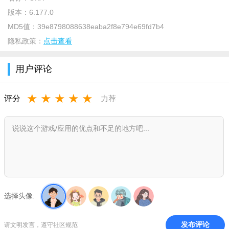
版本：
6.177.0
MD5值：
39e8798088638eaba2f8e794e69fd7b4
隐私政策：
点击查看
用户评论
欧易app软件介绍
★
★
★
★
★
评分
力荐
欧易app是一款专注于实战训练的社区交流软件。我们为用户
提供了最新、最全的的比特、外汇行情数据，让用户最大程度感
受期货带来的魅力。除了行情数据，我们还提供了7*24小时快
讯，以供用户不定时查看，提高对期货的理解、操作，用有现成
本创造最大价值。
欧易app如何修改手机号
选择头像:
1、打开欧易APP登录账户，在首页点击左上方头像按钮，点
击【安全设置】。
发布评论
请文明发言，遵守社区规范