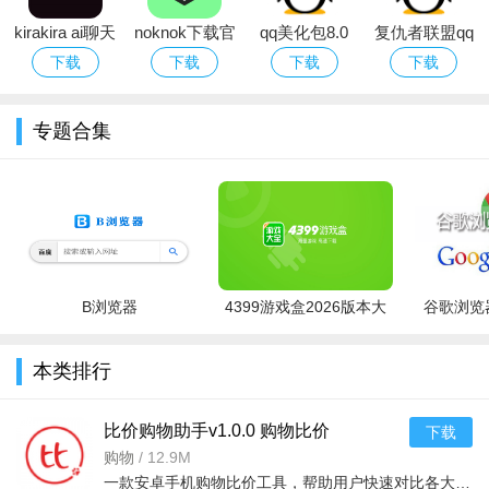
kirakira ai聊天
noknok下载官
qq美化包8.0
复仇者联盟qq
下载官方免费
方2026最新版
最新版apk
美化版app
下载
下载
下载
下载
版
专题合集
B浏览器
4399游戏盒2026版本大
谷歌浏览器
全
本类排行
2、在安全设置页面，点击【手机验证 】。
比价购物助手v1.0.0 购物比价
下载
购物
/
12.9M
一款安卓手机购物比价工具，帮助用户快速对比各大电商平台商品价格，找到最低价，省钱又省心