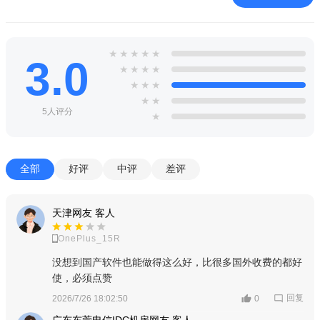
★
★
★
★
★
3.0
★
★
★
★
★
★
★
★
★
5人评分
★
全部
好评
中评
差评
天津网友 客人
OnePlus_15R
没想到国产软件也能做得这么好，比很多国外收费的都好
使，必须点赞
回复
2026/7/26 18:02:50
0