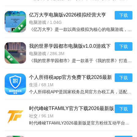
亿万大亨电脑版v2026模拟经营大亨
下载
电脑游戏
/
1.04G
《亿万大亨》是一款以商业模拟为核心的电脑游戏，玩家将扮演一位白手起家的企业家，在充满机遇与挑战的市场
我的世界学园都市电脑版v1.0.0游戏下
下载
载
电脑游戏
/
286.3M
《我的世界学园都市》是一款基于《我的世界》打造的校园题材整合包，将经典的沙盒玩法与学园都市主题完美融
个人所得税app官方免费下载2026最新
下载
版v2.3.1安卓版
生活
/
68.1M
个人所得税APP是国家税务总局官方办税工具，适配双系统，整合权威政策、全场景办税素材与个性化提醒。支持全
时代峰峻TFAMILY官方下载2026最新版
下载
v5.1.9安卓最新版
社交
/
96.1M
时代峰峻TFAMILY2026最新版是官方粉丝互动平台，服务TF家族及旗下艺人。含独家视频、直播、资讯与偶像动态，