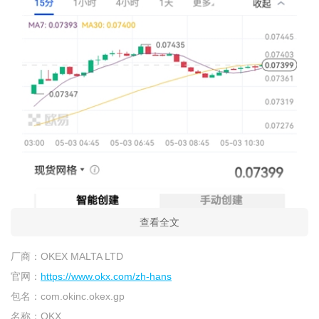
查看全文
厂商：
OKEX MALTA LTD
官网：
https://www.okx.com/zh-hans
包名：
com.okinc.okex.gp
名称：
OKX