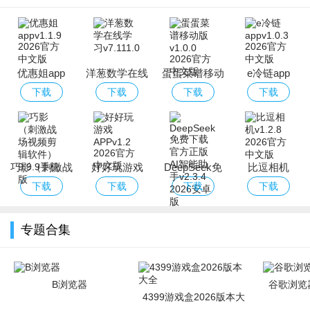
优惠姐app
洋葱数学在线
蛋蛋菜谱移动
e冷链app
学习
版
下载
下载
下载
下载
巧影（刺激战
好好玩游戏
DeepSeek免
比逗相机
场视频剪辑软
APP
费下载官方正
下载
下载
下载
下载
件）
版AI智能助手
专题合集
B浏览器
谷歌浏览器
4399游戏盒2026版本大