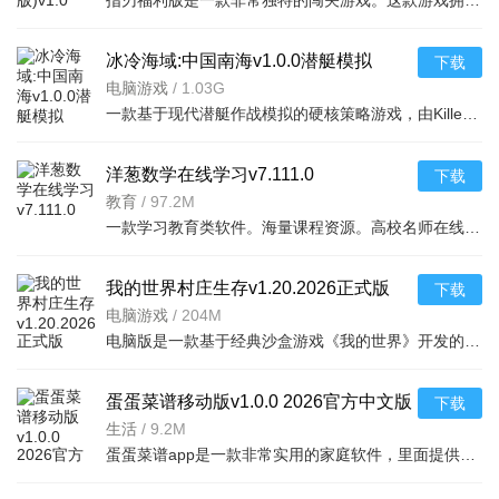
指刃福利版是一款非常独特的闯关游戏。这款游戏拥有着简约的游戏画面，简单点击操作。游戏的节奏比较愉快，
冰冷海域:中国南海v1.0.0潜艇模拟
下载
电脑游戏
/
1.03G
一款基于现代潜艇作战模拟的硬核策略游戏，由KillerfishGames开发。本作聚焦中国南
洋葱数学在线学习v7.111.0
下载
教育
/
97.2M
一款学习教育类软件。海量课程资源。高校名师在线辅导。各大学科专区指导教学。精心选择
我的世界村庄生存v1.20.2026正式版
下载
电脑游戏
/
204M
电脑版是一款基于经典沙盒游戏《我的世界》开发的整合生存模组，将玩家置身于一个充满生机
蛋蛋菜谱移动版v1.0.0 2026官方中文版
下载
生活
/
9.2M
蛋蛋菜谱app是一款非常实用的家庭软件，里面提供了各大菜系的菜谱可以学习，并有详细的教学步骤，喜欢美食的