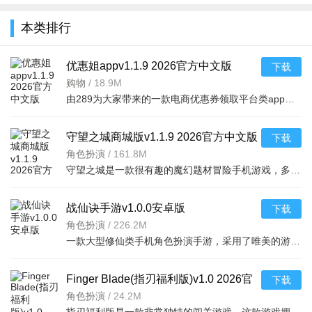
全
本类排行
优惠姐appv1.1.9 2026官方中文版
下载
购物
/
18.9M
由289为大家带来的一款电商优惠券领取平台类app，优惠姐app每天都会为大家提供海量的淘宝天猫优
守望之城商城版v1.1.9 2026官方中文版
下载
角色扮演
/
161.8M
守望之城是一款很有趣的魔幻题材冒险手机游戏，多元化的游戏玩法，众多神话怪物都会出现在游戏中，在这个精
战仙诀手游v1.0.0安卓版
下载
角色扮演
/
226.2M
一款大型修仙类手机角色扮演手游，采用了唯美的游戏画质设计，多元化的游戏对战玩法， 战
Finger Blade(指刃福利版)v1.0 2026官
下载
方中文版
角色扮演
/
24.2M