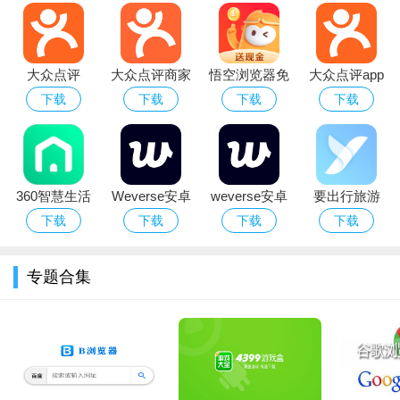
扫码闪惠:闪惠,扫码就付款!
预定排号:线上预约,提前排号!
备婚福利:专家分析婚宴场地,结婚就该这么挑!
大众点评
大众点评商家
悟空浏览器免
大众点评app
app2026最新
版下载app最
费下载安装官
官方下载最新
下载
下载
下载
下载
孕妈萌宝:验证过了,周末带孩子去哪儿玩听点评的!
版下载
新版
方正版浏览器
版本
生活画报:最大降幅50%,上海最大的免税店即将开业!
酒店优惠:0元住隆重上新!9家豪华酒店邀你免费体验!
360智慧生活
Weverse安卓
weverse安卓
要出行旅游
玩翻海外:盘点最地道的韩式甜点,每一个都想去吃一遍!
app官方下载
最新版免费下
版下载
APP
下载
下载
下载
下载
来车友会:违章查询上线啦,车友们可以再爱车频道查违章!
最新版本
载安装
专题合集
最新发型师排行榜:造型随心换,发现你周边的金牌手艺人！
每个周末都要玩:8元狂欢节抽奖开始!限时8元唱K!100%中奖!
外卖特惠:免外送费VS免费甜品?别选了,点必送宅急送都是你
的!