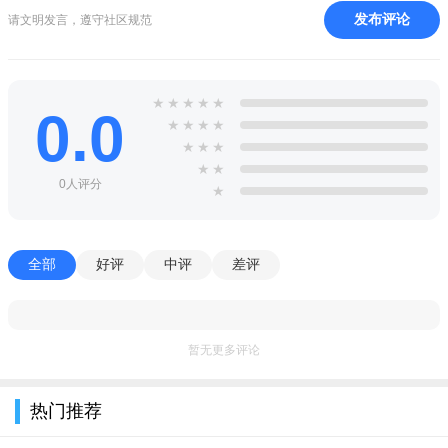
发布评论
好吃好玩享优惠, 全城好店搜索直达
请文明发言，遵守社区规范
在线买单超方便, 一个手机统统搞定
4. 电影票在线选座
★
★
★
★
★
0.0
★
★
★
★
热门影片团购订座, 优惠购票超便宜
★
★
★
★
★
资深用户点评影片, 全民助力选好片
0人评分
★
软件测评
大众点评网是全球最早的消费点评网站，提供值得信赖的本
全部
好评
中评
差评
地商家、消费评价和优惠信息，包括团购、旅游、酒店、外卖、
电影、美食、美发、美甲、KTV、预约、预订、外送、电子会员
卡等生活信息服务，现在更覆盖了到家、丽人、结婚、亲子、家
暂无更多评论
装、出境海外游、生活网、车辆查违章等几乎所有本地生活服务
行业。大众点评为你提供更丰富的生活服务，每天都有新花样，
热门推荐
大众点评，致力于提升你的生活质量。