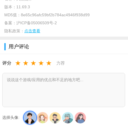
-精选团单可以随心删除,品质推荐更懂你!
版本：
11.69.3
MD5值：
8e65c96afc59bf2b784ac4946f938d99
【电影频道】
备案：
沪ICP备05006509号-2
-艺人搜索全新上线,了解明星影讯更方便!
隐私政策：
点击查看
-选座页支持更换场次,挑选好座更高效!
用户评论
软件特点
1. 吃喝玩乐一手搞定
★
★
★
★
★
评分
力荐
美食优惠轻松找, 网红打卡全指南
餐厅在线先排队, 外卖订餐准时达
2. 旅游出行必备
特价门票巨优惠, 酒店门票在线订
旅游攻略权威榜, 真实点评帮你选
选择头像:
3. 团购优惠尽在点评