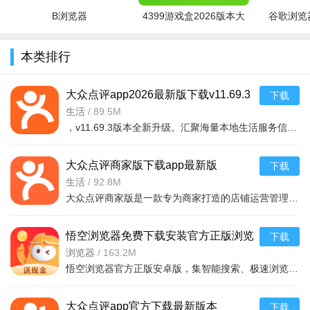
教育机构放心选:教育频道新增视频实录功能,身临其境,靠谱机
B浏览器
4399游戏盒2026版本大
谷歌浏览器
构放心选!
全
贴心到家:下班假期永不停!最好的享受,9元约回家,上门服务,天
本类排行
天周末!
现在还有加油站查询,停车场查询,医院查询,药店查询所有功能
大众点评app2026最新版下载v11.69.3
下载
2026手机版
生活
/
89.5M
等你来!
，v11.69.3版本全新升级。汇聚海量本地生活服务信息，提供餐厅美食、酒店民宿、休
大众点评美食榜单吃货必备神器
大众点评商家版下载app最新版
下载
序号
软件名称
一句话优势
v11.69.3 2026安卓手机版
生活
/
92.8M
美团
海量本地美食团购，优惠券天天领。
1
大众点评商家版是一款专为商家打造的店铺运营管理工具，帮助商户实时查看评价、管理团购套餐、发布促销活动
饿了么
外卖配送快，深夜食堂不打烊。
2
悟空浏览器免费下载安装官方正版浏览
下载
百度地图
精准查餐厅位置，一键导航不迷路。
3
器v18.0.0 2026安卓版
浏览器
/
163.2M
小红书
真实吃货笔记，种草宝藏餐厅。
4
悟空浏览器官方正版安卓版，集智能搜索、极速浏览、海量资讯于一体。采用先进内核技术，网页加载更快，省流
抖音
短视频探店，直观看到菜品环境。
5
大众点评app官方下载最新版本
下载