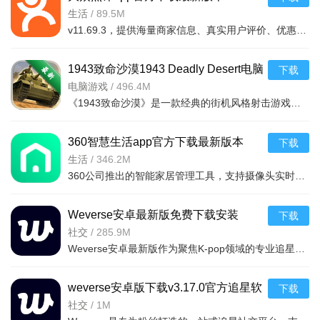
味全方
专业美食评分，帮你避坑选好店。
6
v11.69.3 2026手机版
生活
/
89.5M
啦啦啦
本地老饕私藏榜单，小众美味多。
7
v11.69.3，提供海量商家信息、真实用户评价、优惠团购及地图导航功能。覆盖美食
饭团外卖
华人餐厅聚集地，家乡味全覆盖。
8
1943致命沙漠1943 Deadly Desert电脑
下载
香团网
每日特价菜秒杀，吃啥都划算。
9
版v1.0射击游戏
电脑游戏
/
496.4M
米其林
星探指南，高端餐饮品质保证。
10
《1943致命沙漠》是一款经典的街机风格射击游戏，最初由Capcom开发。游戏背景设定在二战时期，玩家将驾驶P-
大众点评美食榜单特别说明
360智慧生活app官方下载最新版本
下载
本榜单基于海量用户真实评价与消费数据实时生成，每日更
v2.30.0 2026安卓版
生活
/
346.2M
新。使用时请开启定位权限，以确保获取本地精准推荐。榜单默
360公司推出的智能家居管理工具，支持摄像头实时监控、录像回放、设备联动
认按综合评分排序，您可点击顶部筛选按钮切换“口味优先”“性价
比优先”或“距离最近”模式。常见问题：若榜单加载失败，请检查
Weverse安卓最新版免费下载安装
下载
网络后下拉刷新；若显示“暂无数据”，请尝试切换城市或扩大搜
v3.17.0官方版
社交
/
285.9M
Weverse安卓最新版作为聚焦K-pop领域的专业追星平台，凭借独家艺人资源、跨语言互动能力与完善的功能闭环，
索范围。安装技巧：首次使用建议在“设置-隐私”中允许访问位
置，并开启“通知”以接收榜单更新提醒；在Wi-Fi环境下可预先缓
weverse安卓版下载v3.17.0官方追星软
下载
存榜单图片，节省流量。注意：部分商家可能存在刷分行为，建
件
社交
/
1M
议结合“最新评价”与“低分评价”综合判断，理性参考榜单排名。榜