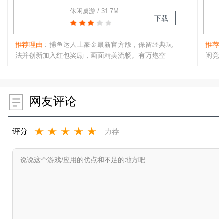
官方版
休闲桌游 / 31.7M
下载
推荐理由
：捕鱼达人土豪金最新官方版，保留经典玩
推荐
法并创新加入红包奖励，画面精美流畅。有万炮空
闲竞
袭、试炼场对决、真人联机等特色，还原电玩城体
台、
验。武器多样、渔场丰富、倍率可调，还有免费金
环绕
币、多人BOSS、水族箱等功能，休闲娱乐同时可轻
录送
度创收，是优质手游选择。..
网友评论
台皮
★
★
★
★
★
评分
力荐