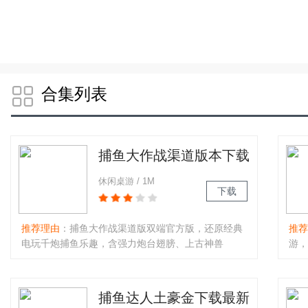
合集列表
捕鱼大作战渠道版本下载
双端官方版
休闲桌游 / 1M
下载
推荐理由
：捕鱼大作战渠道版双端官方版，还原经典
推荐
电玩千炮捕鱼乐趣，含强力炮台翅膀、上古神兽
游，
BOSS、超级武器等特色。西游BOSS跨次元登场，超
浸感
值回馈每日福利多，新炮台上线即送。支持真人联
竞技
机，有随机暴富事件、万炮锻造，还可玩斗地主麻
器自
捕鱼达人土豪金下载最新
将，趣味十足。..
与贵