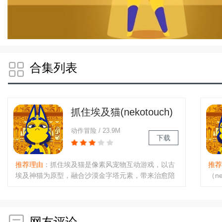
合集列表
抓住埃及猫(nekotouch)
手机版下载安卓免费版
动作冒险 / 23.9M
下载
推荐理由
：抓住埃及猫是像素风宠物互动游戏，以古
推荐
埃及神猫为原型，融合沙漠金字塔元素，带来治愈陪
（n
伴。触摸喂食解锁萌态，导出高清壁纸；支持AR社
可爱
区、多人互动，可自由装饰猫房，学习古埃及猫文
事，
化。操作简单，剧情声优加持，进度随时保存，轻松
遇到
解压。..
网友评论
猫，