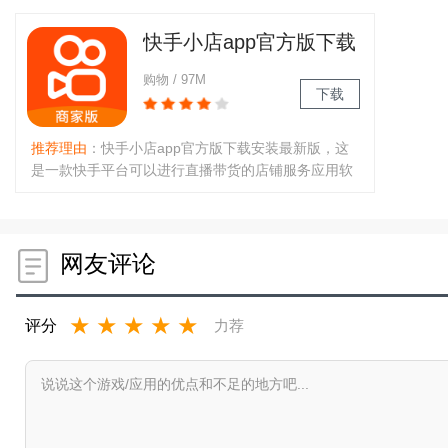
供各种信息和帮助，希望可以给您的生活带来更多的
择，
乐趣。喜欢直接来289下载体..
角和
快手小店app官方版下载
安装最新版
购物 / 97M
下载
推荐理由
：快手小店app官方版下载安装最新版，这
是一款快手平台可以进行直播带货的店铺服务应用软
件工具，根据用户兴趣和购买行为，精准推送商品，
提高转化率，用户还可以掌握各种后台的数据和各种
信息内容，里面的资源全面，需..
网友评论
★
★
★
★
★
评分
力荐