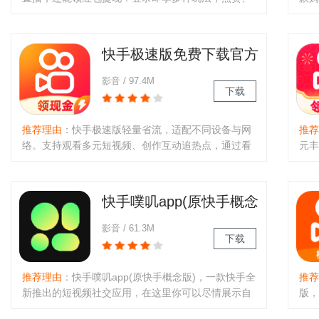
分享、评论互动不停。邀请好友下载双方都得红包，
在快
新用户更有现金红包等你拿。看视频赚金币，看得多
商家
赚得多，海量内容清晰画质，..
击选
快手极速版免费下载官方
正版安装
影音 / 97.4M
下载
推荐理由
：快手极速版轻量省流，适配不同设备与网
推荐
络。支持观看多元短视频、创作互动追热点，通过看
元丰
视频、点赞、喂鸭鸭等任务赚金币兑现金，提现秒
统短
到。内置购物、搜索功能，弱网流畅，集娱乐、创
合日
作、赚钱于一体。..
户记
快手噗叽app(原快手概念
版)
影音 / 61.3M
下载
推荐理由
：快手噗叽app(原快手概念版)，一款快手全
推荐
新推出的短视频社交应用，在这里你可以尽情展示自
版，
己、发现世界和结识新朋友的能力。噗叽短视频会提
短视