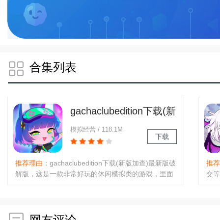
合集列表
gachaclubedition下载(新
版加查)最新版破解版
模拟经营 / 118.1M
下载
推荐理由
：gachaclubedition下载(新版加查)最新版破
推荐
解版，这是一款非常好玩的休闲模拟类的游戏，里面
交等
的很多的二次元玩法非常的有趣，这里有更多精美的
色，
服饰供玩家换装打扮，也增加了更多的游戏内容和模
源、
式。玩家还可以自定义自己..
装扮
网友评论