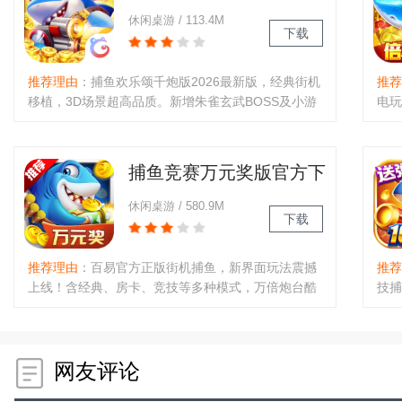
载2026最新版
助赚
休闲桌游 / 113.4M
下载
推荐理由
：捕鱼欢乐颂千炮版2026最新版，经典街机
推荐
移植，3D场景超高品质。新增朱雀玄武BOSS及小游
电玩
戏，S级炮台四人同屏炫技，高爆率全屏爆金。支持
BO
联机交友，每日领救济金与赠币，分级赛事赢话费，
值回
随时随地畅玩，每次出海满载而归。..
机，
捕鱼竞赛万元奖版官方下
将，
载最新版
休闲桌游 / 580.9M
下载
推荐理由
：百易官方正版街机捕鱼，新界面玩法震撼
推荐
上线！含经典、房卡、竞技等多种模式，万倍炮台酷
技捕
炫特效，超级BOSS等你来战。送红包赢话费，抽奖
台。
系统畅爽满屏金币。新手成长计划+日常福利丰厚，
超清
可锻造武器，调整炮弹倍数捕鱼，破产有补偿，奖池
等，
抽奖得惊喜！..
网友评论