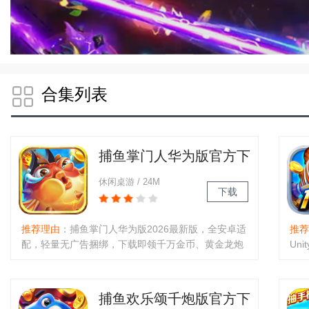
合集列表
捕鱼掌门人华为版官方下
载2026最新版
休闲桌游 / 24M
下载
推荐理由
：捕鱼掌门人华为版2026最新版，全安卓适
推荐
配，轻量无广告捆绑，下载即领千万金币、黄金龙炮
Un
体验卡及炮台锻造材料。经典街机复刻融合创新玩
真人
法，多炮台万炮齐发、多鱼类丰富，3D杜比音效沉
金）
浸。含竞技比赛、实物兑换，爆金闯关福利拉满，捕
集养
捕鱼欢乐颂千炮版官方下
鱼爱好者必冲！..
量金