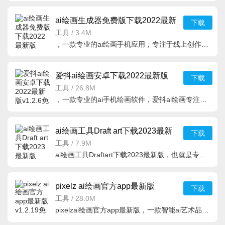
ai绘画生成器免费版下载2022最新
下载
版v1.0.0中文官方版
工具
/
3.4M
，一款专业的ai绘画手机应用，专注于线上创作分享，用户们可以自定义选择
爱抖ai绘画安卓下载2022最新版
下载
v1.2.6免费版
工具
/
26.8M
，一款专业的ai手机绘画软件，爱抖ai绘画专注于根据描述，选择风格，就能够生
ai绘画工具Draft art下载2023最新
下载
版v1.5.1中文免费版
工具
/
7.9M
ai绘画工具Draftart下载2023最新版，也就是专业的ai绘画生成器软件，功能全面，操作简单，Draft.art可以帮助
pixelz ai绘画官方app最新版
下载
v1.2.19免费中文版
工具
/
28.0M
pixelzai绘画官方app最新版，一款智能ai艺术品生成工具，功能十分强大，并且完全免费，用户们可以通过文字描