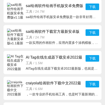
sai绘画软件绘画手机版安卓免费版
下载
v1.1最新安卓版
工具
/
24.7M
sai软件绘画手机版安卓免费版是一款非常好用的绘画应用软件工具，这款软件里面的内容和画笔工具非常的全面，
sai绘画软件下载官方最新安卓版
下载
v1.1最新版
工具
/
24.7M
一款实用的作画软件，应用内置多个涂鸦模板，对于很多喜欢作画的人来说特别
AI Tag在线生成器下载安卓2022最
下载
新版v1.0.0手机版
工具
/
1.5M
AITag在线生成器下载安卓2022最新版，也就是ai绘画tag生成器应用，功能十分强大，并且完全免费，是魔法导论
craiyola绘画软件下载中文2022最
下载
新版v1.0.1安卓版
工具
/
6.6M
，一款专业的手机绘画工具，也是时下最新潮的艺术品图片生成工具，内置