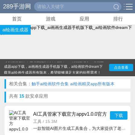
289手游网
首页
游戏
应用
排行
ai绘画生成器
ai绘画生成器app下载合集分享给大家，一款智能ai绘画生
成器软件，支持线上绘图，创作，分享等，同时能够根据用户
们文字，图片描述，确定绘图风格，一键智能生成各种绘画作
品，功能十分强大，所有颜料，画笔，素材库免费开放，大家
可以轻松创作，让绘图更加简单高效，289特别整理了ai绘画生
成器app下载，ai画画生成器手机版下载，ai绘画软件dream下
点击查看
载等ai绘画生成器所有版本，希望能够满足大家的绘图需求！
相关合集：
触手ai绘画软件合集
ai绘画精灵app所有版本
共有
15
款安卓应用
AI工具管家下载官方appv1.0.0官方
下载
版
工具
/
15.3M
一款智能AI图片生成工具集合，为大家提供了老照片修复、时光机相册、一键抠图、动漫