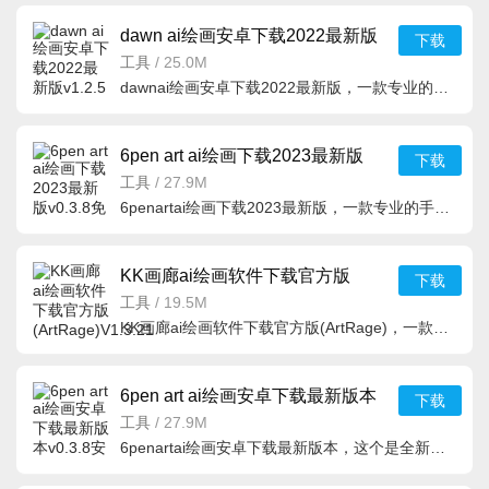
dawn ai绘画安卓下载2022最新版
下载
v1.2.5免费版
工具
/
25.0M
dawnai绘画安卓下载2022最新版，一款专业的手机绘图软件，通过人工智能技术，能够通过文字，图片描述，帮助
6pen art ai绘画下载2023最新版
下载
v0.3.8免费官方版
工具
/
27.9M
6penartai绘画下载2023最新版，一款专业的手机绘图工具，操作简单，功能全面，能够根据用户们描述需求，一键
KK画廊ai绘画软件下载官方版
下载
(ArtRage)V1.3.21
工具
/
19.5M
KK画廊ai绘画软件下载官方版(ArtRage)，一款专业的手机ai绘画软件，专为广大安卓用户们打造，兼容性强，能够
6pen art ai绘画安卓下载最新版本
下载
v0.3.8安卓版
工具
/
27.9M
6penartai绘画安卓下载最新版本，这个是全新可以绘画的应用软件工具，里面的很多的强大的绘画内容和各种画画